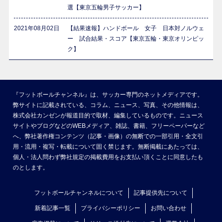
選【東京五輪男子サッカー】
2021年08月02日
【結果速報】ハンドボール 女子 日本対ノルウェ
ー 試合結果・スコア【東京五輪・東京オリンピッ
ク】
『フットボールチャンネル』は、サッカー専門のネットメディアです。
弊サイトに記載されている、コラム、ニュース、写真、その他情報は、
株式会社カンゼンが報道目的で取材、編集しているものです。ニュース
サイトやブログなどのWEBメディア、雑誌、書籍、フリーペーパーなど
へ、弊社著作権コンテンツ（記事・画像）の無断での一部引用・全文引
用・流用・複写・転載について固く禁じます。無断掲載にあたっては、
個人・法人問わず弊社規定の掲載費用をお支払い頂くことに同意したも
のとします。
フットボールチャンネルについて
記事提供先について
新着記事一覧
プライバシーポリシー
お問い合わせ