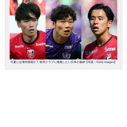
今夏には海外移籍か？ 欧州クラブに推薦したい日本の逸材【写真：Getty Images】