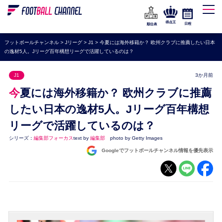
WEリーグ
なでしこジャパン
得点王
日程
順位表
海外サッカー
フットボールチャンネル
>
Jリーグ
>
J1
>
今夏には海外移籍か？ 欧州クラブに推薦したい日本
の逸材5人。Jリーグ百年構想リーグで活躍しているのは？
プレミアリーグ
ラ・リーガ
J1
3か月前
セリエA
今夏には海外移籍か？ 欧州クラブに推薦
ブンデスリーガ
したい日本の逸材5人。Jリーグ百年構想
リーグで活躍しているのは？
UEFA
シリーズ：
編集部フォーカス
text by
編集部
photo by Getty Images
ナショナルチーム
Googleでフットボールチャンネル情報を優先表示
高校サッカー
動画