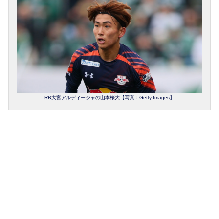
RB大宮アルディージャの山本桜大【写真：Getty Images】