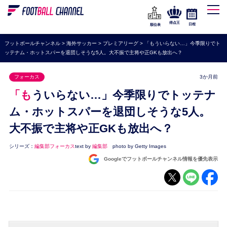
WEリーグ
なでしこジャパン
得点王
日程
順位表
海外サッカー
フットボールチャンネル
>
海外サッカー
>
プレミアリーグ
>
「もういらない…」今季限りでト
ッテナム・ホットスパーを退団しそうな5人。大不振で主将や正GKも放出へ？
プレミアリーグ
ラ・リーガ
フォーカス
3か月前
セリエA
「もういらない…」今季限りでトッテナ
ブンデスリーガ
ム・ホットスパーを退団しそうな5人。
大不振で主将や正GKも放出へ？
UEFA
ナショナルチーム
シリーズ：
編集部フォーカス
text by
編集部
photo by Getty Images
Googleでフットボールチャンネル情報を優先表示
高校サッカー
動画