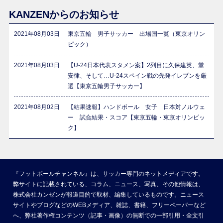
KANZENからのお知らせ
2021年08月03日
東京五輪 男子サッカー 出場国一覧（東京オリン
ピック）
2021年08月03日
【U-24日本代表スタメン案】2列目に久保建英、堂
安律、そして…U-24スペイン戦の先発イレブンを厳
選【東京五輪男子サッカー】
2021年08月02日
【結果速報】ハンドボール 女子 日本対ノルウェ
ー 試合結果・スコア【東京五輪・東京オリンピッ
ク】
『フットボールチャンネル』は、サッカー専門のネットメディアです。
弊サイトに記載されている、コラム、ニュース、写真、その他情報は、
株式会社カンゼンが報道目的で取材、編集しているものです。ニュース
サイトやブログなどのWEBメディア、雑誌、書籍、フリーペーパーなど
へ、弊社著作権コンテンツ（記事・画像）の無断での一部引用・全文引