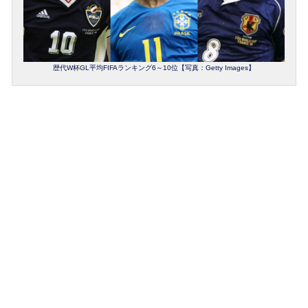
歴代W杯GL平均FIFAランキング6～10位【写真：Getty Images】