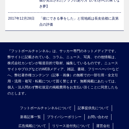
値が見出されたクラブのあり方【いわきFCの果てな
き夢】
2017年12月28日
「彼にできる事をした」と現地紙は長友佑都に及第
点の評価
『フットボールチャンネル』は、サッカー専門のネットメディアです。
弊サイトに記載されている、コラム、ニュース、写真、その他情報は、
株式会社カンゼンが報道目的で取材、編集しているものです。ニュース
サイトやブログなどのWEBメディア、雑誌、書籍、フリーペーパーなど
へ、弊社著作権コンテンツ（記事・画像）の無断での一部引用・全文引
用・流用・複写・転載について固く禁じます。無断掲載にあたっては、
個人・法人問わず弊社規定の掲載費用をお支払い頂くことに同意したも
のとします。
フットボールチャンネルについて
記事提供先について
新着記事一覧
プライバシーポリシー
お問い合わせ
広告掲載について
リリース送付先について
運営会社