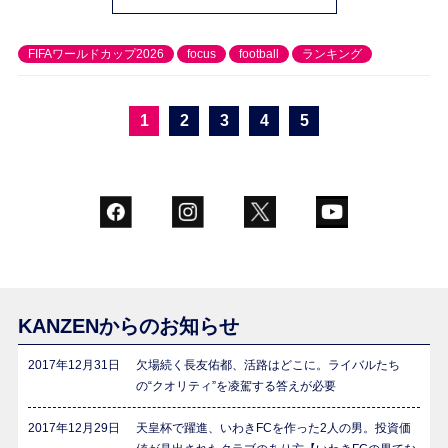
FIFAワールドカップ2026
focus
football
ランキング
1
2
3
4
5
KANZENからのお知らせ
2017年12月31日
欠場続く長友佑都、活路はどこに。ライバルたち
の“クオリティ”を凌駕する答えが必要
2017年12月29日
天皇杯で躍進、いわきFCを作った2人の男。投資価