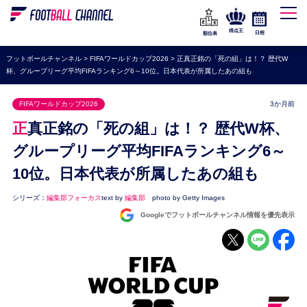
WEリーグ
なでしこジャパン
得点王
日程
順位表
海外サッカー
フットボールチャンネル
>
FIFAワールドカップ2026
>
正真正銘の「死の組」は！？ 歴代W
杯、グループリーグ平均FIFAランキング6～10位。日本代表が所属したあの組も
プレミアリーグ
ラ・リーガ
FIFAワールドカップ2026
3か月前
セリエA
正真正銘の「死の組」は！？ 歴代W杯、
ブンデスリーガ
グループリーグ平均FIFAランキング6～
10位。日本代表が所属したあの組も
UEFA
ナショナルチーム
シリーズ：
編集部フォーカス
text by
編集部
photo by Getty Images
Googleでフットボールチャンネル情報を優先表示
高校サッカー
動画