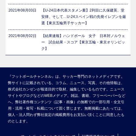
2021年08月03日
【U-24日本代表スタメン案】2列目に久保建英、堂
安律、そして…U-24スペイン戦の先発イレブンを厳
選【東京五輪男子サッカー】
2021年08月02日
【結果速報】ハンドボール 女子 日本対ノルウェ
ー 試合結果・スコア【東京五輪・東京オリンピッ
ク】
『フットボールチャンネル』は、サッカー専門のネットメディアです。
弊サイトに記載されている、コラム、ニュース、写真、その他情報は、
株式会社カンゼンが報道目的で取材、編集しているものです。ニュース
サイトやブログなどのWEBメディア、雑誌、書籍、フリーペーパーなど
へ、弊社著作権コンテンツ（記事・画像）の無断での一部引用・全文引
用・流用・複写・転載について固く禁じます。無断掲載にあたっては、
個人・法人問わず弊社規定の掲載費用をお支払い頂くことに同意したも
のとします。