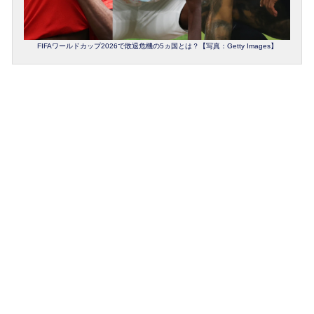
FIFAワールドカップ2026で敗退危機の5ヵ国とは？【写真：Getty Images】