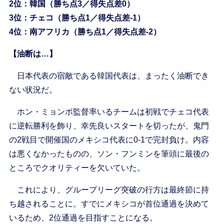
2位：韓国（勝ち点3／得失点差0）
3位：チェコ（勝ち点1／得失点差-1）
4位：南アフリカ（勝ち点1／得失点差-2）
【油断は…】
日本代表の宿敵である韓国代表は、まったく油断でき
ない状況だ。
ホン・ミョンボ監督率いるチームは初戦でチェコ代表
に逆転勝利を飾り、幸先良いスタートを切ったが、鬼門
の2戦目で開催国のメキシコ代表に0-1で完封負け。内容
は悪くなかったものの、ソン・フンミンを筆頭に最後の
ところでクオリティーを欠いていた。
これにより、グループリーグ突破の行方は最終節に持
ち越されることに。すでにメキシコが首位通過を決めて
いるため、2位通過を目指すことになる。