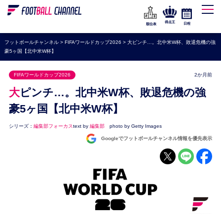
WEリーグ
なでしこジャパン
得点王
日程
順位表
海外サッカー
フットボールチャンネル
>
FIFAワールドカップ2026
>
大ピンチ…。北中米W杯、敗退危機の強
豪5ヶ国【北中米W杯】
プレミアリーグ
ラ・リーガ
FIFAワールドカップ2026
2か月前
セリエA
大ピンチ…。北中米W杯、敗退危機の強
ブンデスリーガ
豪5ヶ国【北中米W杯】
UEFA
シリーズ：
編集部フォーカス
text by
編集部
photo by Getty Images
Googleでフットボールチャンネル情報を優先表示
ナショナルチーム
高校サッカー
動画