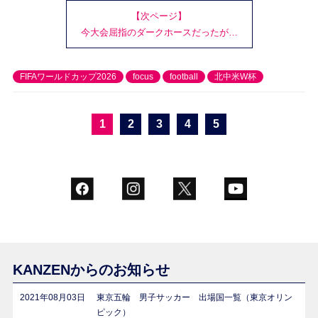
【次ページ】
今大会屈指のダークホースだったが…
FIFAワールドカップ2026
focus
football
北中米W杯
1
2
3
4
5
KANZENからのお知らせ
2021年08月03日
東京五輪 男子サッカー 出場国一覧（東京オリン
ピック）