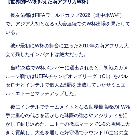
【世界的FWを抑えた南アフリカW杯】
長友佑都はFIFAワールドカップ2026（北中米W杯）
で、アジア人初となる5大会連続でのW杯出場を果たして
いる。
彼が最初にW杯の舞台に立った2010年の南アフリカ大
会で残したインパクトは絶大だった。
当時23歳でW杯メンバーに選出されると、初戦のカメ
ルーン戦ではUEFAチャンピオンズリーグ（CL）をバル
セロナとインテルで個人2連覇を達成していたサミュエ
ル・エトーとマッチアップした。
後にインテルでチームメイトとなる世界最高峰のFW相
手に重心の低さを活かした球際の強さやアジリティを活
かして封じ込めた。エトーの徹底マークで1-0の勝利に大
きく貢献し、大会を通した好守備でラウンド16進出の立