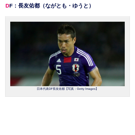
DF：長友佑都（ながとも・ゆうと）
日本代表DF長友佑都【写真：Getty Images】