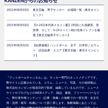
KANZENからのお知らせ
2021年08月03日
東京五輪 男子サッカー 出場国一覧（東京オリン
ピック）
2021年08月03日
【U-24日本代表スタメン案】2列目に久保建英、堂
安律、そして…U-24スペイン戦の先発イレブンを厳
選【東京五輪男子サッカー】
2021年08月02日
【結果速報】ハンドボール 女子 日本対ノルウェ
ー 試合結果・スコア【東京五輪・東京オリンピッ
ク】
『フットボールチャンネル』は、サッカー専門のネットメディアです。
弊サイトに記載されている、コラム、ニュース、写真、その他情報は、
株式会社カンゼンが報道目的で取材、編集しているものです。ニュース
サイトやブログなどのWEBメディア、雑誌、書籍、フリーペーパーなど
へ、弊社著作権コンテンツ（記事・画像）の無断での一部引用・全文引
用・流用・複写・転載について固く禁じます。無断掲載にあたっては、