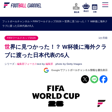
WEリーグ
なでしこジャパン
得点王
日程
順位表
海外サッカー
フットボールチャンネル
>
FIFAワールドカップ2026
>
世界に見つかった！？ W杯後に海外ク
ラブに渡った日本代表の5人
プレミアリーグ
ラ・リーガ
FIFAワールドカップ2026
1か月前
セリエA
世界に見つかった！？ W杯後に海外クラ
ブンデスリーガ
ブに渡った日本代表の5人
UEFA
シリーズ：
編集部フォーカス
text by
編集部
photo by Getty Images
Googleでフットボールチャンネル情報を優先表示
ナショナルチーム
高校サッカー
動画