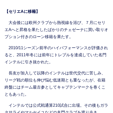
【セリエAに移籍】
大会後には欧州クラブから熱視線を浴び、７月にセリ
エAへと昇格を果たしたばかりのチェゼーナに買い取りオ
プション付きのローン移籍を果たす。
2010/11シーズン前半のハイパフォーマンスが評価され
ると、2011年冬には前年にトレブルを達成していた名門
インテルに引き抜かれた。
長友が加入して以降のインテルは世代交代に苦しみ、
リーグ戦の順位も伸び悩む低迷期とも重なったが、在籍
終盤にはチーム最古参としてキャプテンマークを巻くこ
ともあった。
インテルでは公式戦通算210試合に出場。その後もガラ
タサライやマルセイユなどの名門クラブを渡り歩き、