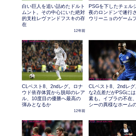
白い巨人を追い詰めたドルト
PSGを下したチェル
ムント。その中心にいた絶対
夜のロンドンで遂行
的支柱レヴァンドフスキの存
ウリーニョのゲーム
在
12年前
CLベスト8、2ndレグ。ロナ
CLベスト8、2ndレ
ウド依存体質から脱却のレア
な2点差だがPSGに
ル、10度目の優勝へ最高の
素も。イブラの不在
弾みとなるか
シーの異様なホーム
12年前