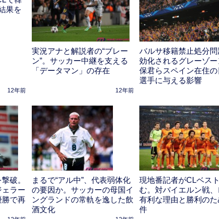
結果を
実況アナと解説者の“ブレー
バルサ移籍禁止処分問
ン”。サッカー中継を支える
効化されるグレーゾー
「データマン」の存在
保君らスペイン在住の
選手に与える影響
12年前
12年前
を撃破。
現地番記者がCLベスト
まるで“アル中”、代表弱体化
ジェラー
む。対バイエルン戦、
の要因か。サッカーの母国イ
優勝で再
有利な理由と勝利のた
ングランドの常軌を逸した飲
件
酒文化