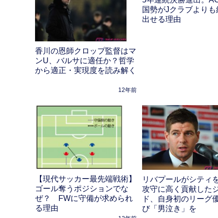
国勢がJクラブよりも
出せる理由
香川の恩師クロップ監督はマ
ンU、バルサに適任か？哲学
から適正・実現度を読み解く
12年前
【現代サッカー最先端戦術】
リバプールがシティ
ゴール奪うポジションでな
攻守に高く貢献した
ぜ？ FWに守備が求められ
ド、自身初のリーグ
る理由
び「男泣き」を