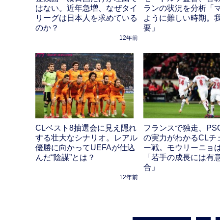
はない。近年急増、なぜタイ
ランの状況を分析「
リーグは日本人を求めている
ように難しい時期。
のか？
要」
12年前
フランスで独走、PS
CLベスト8抽選会に見え隠れ
の実力がわかるCLチ
する壮大なシナリオ。レアル
ー戦。モウリーニョ
優勝に向かってUEFAが仕込
「若手の成長には有
んだ“陰謀”とは？
合」
12年前