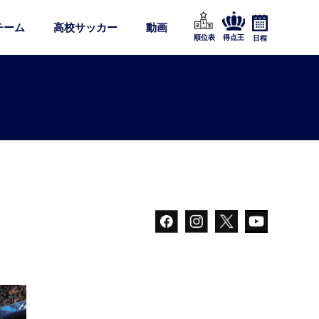
チーム
高校サッカー
動画
順位表
得点王
日程