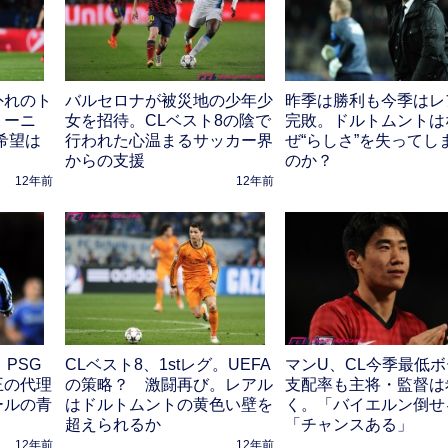
外れのト
バルセロナが被災地の少年少
昨季は勝利も今季はレ
リーニ
女を招待。CLベスト8の陰で
完敗。ドルトムントは
希望は
行われた心温まるサッカー界
ぜ“らしさ”を失ってし
からの支援
のか？
12年前
12年前
。PSG
CLベスト8、1stレグ。UEFA
マンU、CL今季最低
王の代理
の策略？ 激闘再び。レアル
支配率も主将・監督は
ールの青
はドルトムントの黄色い壁を
く。「バイエルン倒せ
超えられるか
「チャンスある」
12年前
12年前