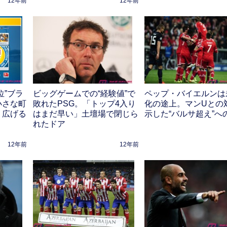
12年前
12年前
ビッグゲームでの“経験値”で
位”ブラ
ペップ・バイエルンは
敗れたPSG。「トップ4入り
小さな町
化の途上。マンUとの
はまだ早い」土壇場で閉じら
り広げる
示した“バルサ超え”へ
れたドア
12年前
12年前