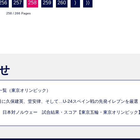
256
257
258
259
260
⟩
⟩⟩
258 / 266 Pages
らせ
一覧（東京オリンピック）
列目に久保建英、堂安律、そして…U-24スペイン戦の先発イレブンを厳
 日本対ノルウェー 試合結果・スコア【東京五輪・東京オリンピック