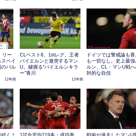
グ。リー
CLベスト8、1stレグ。王者
ドイツでは警戒論も香
るスペイ
バイエルンと激突するマン
も一切なし。史上最強
利のバル
U。鍵握る“バイエルンキラ
ルン、CL・マンU戦
ー”香川
対的な自信
12年前
12年前
戦続くミ
1試合平均719本・成功率
戦術が迷走したマンU