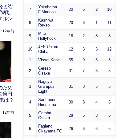
るがな
Yokohama
7
20
6
2
10
F.Marinos
作戦。
エルン
Kashiwa
8
20
6
1
11
Reysol
12年前
Mito
9
18
2
8
8
Hollyhock
JEF United
10
12
3
3
12
Chiba
1
Vissel Kobe
35
9
6
3
Cerezo
2
31
7
6
5
Osaka
Nagoya
3
Grampus
31
8
5
5
のため
Eight
0億円
来は？
Sanfrecce
4
30
8
4
6
Hiroshima
12年前
Gamba
5
28
5
8
5
Osaka
Fagiano
6
26
6
6
6
Okayama FC