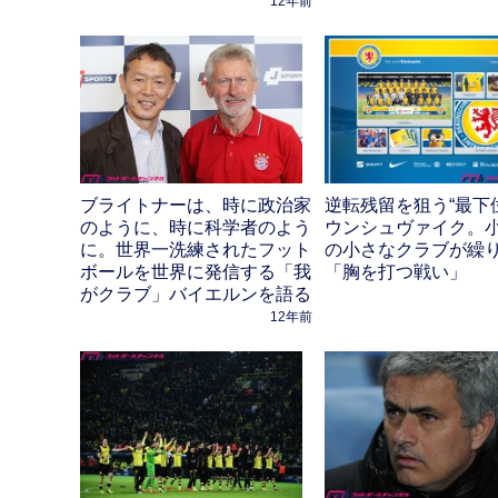
12年前
ブライトナーは、時に政治家
逆転残留を狙う“最下
のように、時に科学者のよう
ウンシュヴァイク。
に。世界一洗練されたフット
の小さなクラブが繰
ボールを世界に発信する「我
「胸を打つ戦い」
がクラブ」バイエルンを語る
12年前