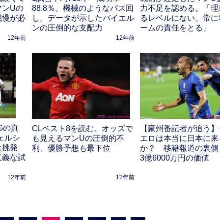
マンUの
88.8％、機械のようなパス回
力不足を認める。「理
我慢が必
し。データが示したバイエル
るレベルにない。常に
ンの圧倒的な支配力
ームの責任をとる」
12年前
12年前
Gの真
CLベスト8を読む。オッズで
【豪州番記者が追う】
ェルシ
も見えるマンUの圧倒的不
エロは本当に日本に来
は挑発
利、優勝予想も最下位
か？ 移籍報道の裏側
意義な試
3億6000万円の価値
12年前
12年前