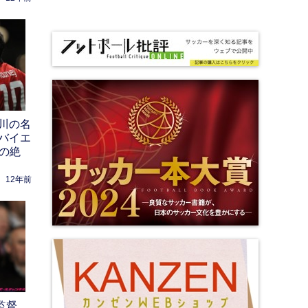
川の名
バイエ
への絶
12年前
監督、