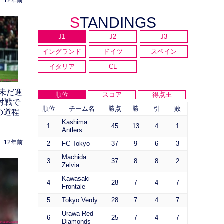
12年前
STANDINGS
J1
J2
J3
イングランド
ドイツ
スペイン
イタリア
CL
未だ進
順位
スコア
得点王
対戦で
順位
チーム名
勝点
勝
引
敗
の道程
Kashima
1
45
13
4
1
Antlers
12年前
2
FC Tokyo
37
9
6
3
Machida
3
37
8
8
2
Zelvia
Kawasaki
4
28
7
4
7
Frontale
5
Tokyo Verdy
28
7
4
7
Urawa Red
6
25
7
4
7
Diamonds