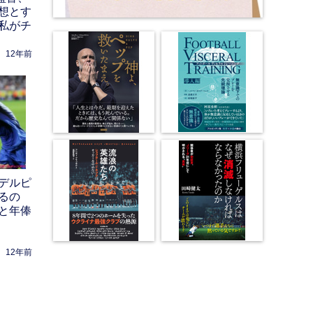
想とす
私がチ
12年前
デルピ
るの
と年俸
12年前