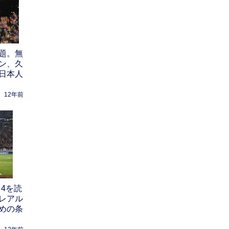
題。無
ン、久
日本人
12年前
4を読
レアル
めの条