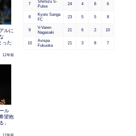
Shimizu S-
7
24
4
8
6
Pulse
Kyoto Sanga
8
23
5
5
8
FC
V-Varen
9
21
6
2
10
アルに
Nagasaki
な
Avispa
まった
10
21
3
8
7
Fukuoka
12年前
ボール
希望抱
る」
12年前