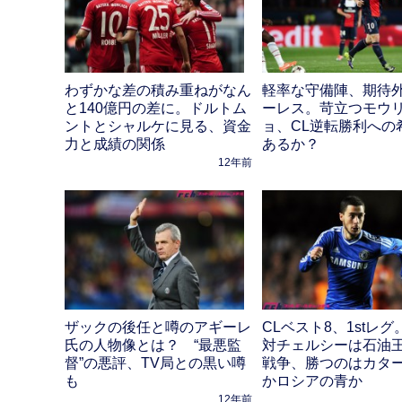
わずかな差の積み重ねがなん
軽率な守備陣、期待
と140億円の差に。ドルトム
ーレス。苛立つモウ
ントとシャルケに見る、資金
ョ、CL逆転勝利への
力と成績の関係
あるか？
12年前
ザックの後任と噂のアギーレ
CLベスト8、1stレグ
氏の人物像とは？ “最悪監
対チェルシーは石油
督”の悪評、TV局との黒い噂
戦争、勝つのはカタ
も
かロシアの青か
12年前