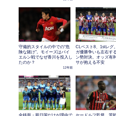
守備的スタイルの中での“危
CLベスト8、1stレ
険な賭け”。モイーズはバイ
ガ優勝争いも左右す
エルン戦でなぜ香川を投入し
ン勢対決。オッズ有
たのか？
サが抱える不安
12年前
金銭面・親日国だけが理由で
セードルフ監督、苦