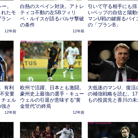
シー。
白熱のスペイン対決。アトレ
引いて守る相手にも揺
されたモ
ティコ不動の左SBフィリ
いペップの自信と陽動
プラン
ペ・ルイスが語るバルサ撃破
マンU戦の鍵握るバイ
の条件
の「プランB」
12年前
12年前
グ。有利
欧州で活躍、日本とも激闘。
大低迷のマンU、復活
は不安要
豪州史上最強の選手・キュー
の補強戦略を読む。17
、チェル
ウェルの引退が意味する“黄
もの投資先と香川の未
の強さ
金世代”の終焉
12年前
12年前