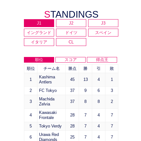
STANDINGS
J1
J2
J3
イングランド
ドイツ
スペイン
イタリア
CL
順位
スコア
得点王
順位
チーム名
勝点
勝
引
敗
Kashima
1
45
13
4
1
Antlers
2
FC Tokyo
37
9
6
3
Machida
3
37
8
8
2
Zelvia
Kawasaki
4
28
7
4
7
Frontale
5
Tokyo Verdy
28
7
4
7
Urawa Red
6
25
7
4
7
Diamonds