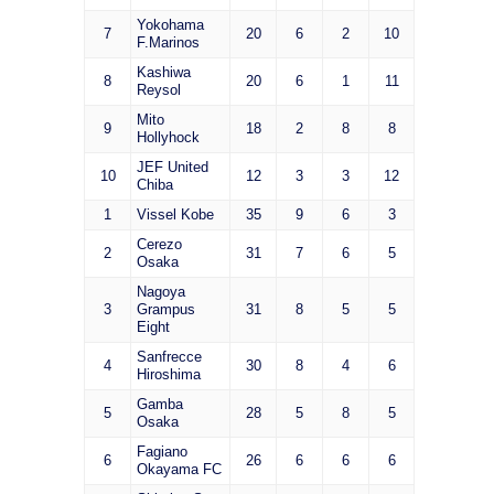
Yokohama
7
20
6
2
10
F.Marinos
Kashiwa
8
20
6
1
11
Reysol
Mito
9
18
2
8
8
Hollyhock
JEF United
10
12
3
3
12
Chiba
1
Vissel Kobe
35
9
6
3
Cerezo
2
31
7
6
5
Osaka
Nagoya
3
Grampus
31
8
5
5
Eight
Sanfrecce
4
30
8
4
6
Hiroshima
Gamba
5
28
5
8
5
Osaka
Fagiano
6
26
6
6
6
Okayama FC