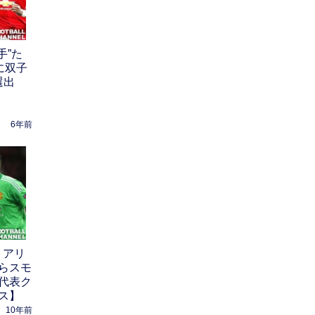
手”た
に双子
選出
6年前
ミアリ
らスモ
代表ク
ス】
10年前