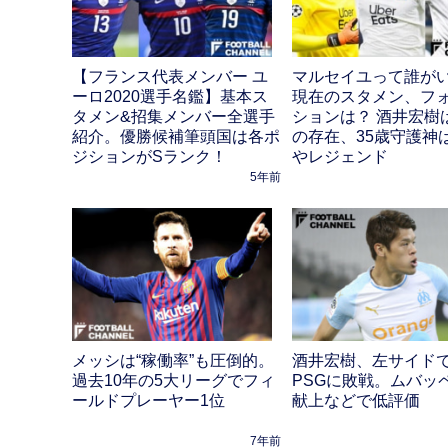
【フランス代表メンバー ユ
マルセイユって誰が
ーロ2020選手名鑑】基本ス
現在のスタメン、フ
タメン&招集メンバー全選手
ションは？ 酒井宏樹
紹介。優勝候補筆頭国は各ポ
の存在、35歳守護神
ジションがSランク！
やレジェンド
5年前
メッシは“稼働率”も圧倒的。
酒井宏樹、左サイド
過去10年の5大リーグでフィ
PSGに敗戦。ムバッ
ールドプレーヤー1位
献上などで低評価
7年前