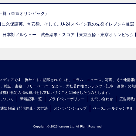
一覧（東京オリンピック）
列目に久保建英、堂安律、そして…U-24スペイン戦の先発イレブンを厳
 日本対ノルウェー 試合結果・スコア【東京五輪・東京オリンピック
メディアです。弊サイトに記載されている、コラム、ニュース、写真、その他情報
ア、雑誌、書籍、フリーペーパーなどへ、弊社著作権コンテンツ（記事・画像）の無
ず弊社規定の掲載費用をお支払い頂くことに同意したものとします。
について
新着記事一覧
プライバシーポリシー
お問い合わせ
広告掲載
ュ通知解除（配信停止）の方法
オンラインショップ
ベースボールチャンネル
Copyright © 2026 kanzen Ltd. All Right Reserved.