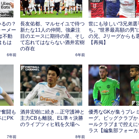
いるの？
長友佑都、マルセイユで待つ
世にも珍しい“3兄弟選
ォーメー
新たな11人の仲間。強豪注
ち。“世界最高額の男”
は不動
目のエースに期待の星、そし
の兄、Jリーグからも
はもは
て忘れてはならない酒井宏樹
【再掲】
の存在
6年前
6年前
で奮闘も
酒井宏樹に続き…正守護神と
優秀なGKが集うプレ
ペにPK
主力CBも離脱。EL準々決勝
ーグ。ビッグクラブか
のライプツィヒ戦を欠場へ
ールクラブまで控えに
ラス【編集部フォーカ
7年前
8年前