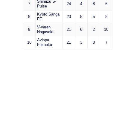
Shimizu S-
7
24
4
8
6
Pulse
Kyoto Sanga
8
23
5
5
8
FC
V-Varen
9
21
6
2
10
Nagasaki
Avispa
10
21
3
8
7
Fukuoka