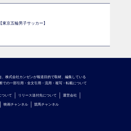
選【東京五輪男子サッカー】
】
は、株式会社カンゼンが報道目的で取材、編集している
断での一部引用・全文引用・流用・複写・転載について
について
リリース送付先について
運営会社
映画チャンネル
競馬チャンネル