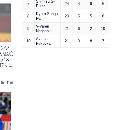
Shimizu S-
7
24
4
8
6
Pulse
Kyoto Sanga
8
23
5
5
8
FC
V-Varen
9
21
6
2
10
Nagasaki
Avispa
10
21
3
8
7
Fukuoka
インツ
がお絵
ンデス
頼りに
6か月前