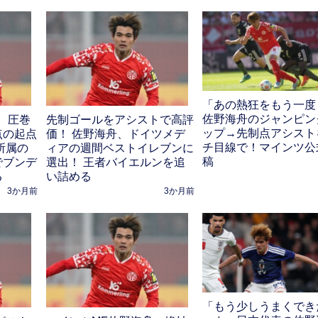
「あの熱狂をもう一度
佐野海舟のジャンピン
、圧巻
先制ゴールをアシストで高評
ップ→先制点アシスト
点の起点
価！ 佐野海舟、ドイツメデ
チ目線で！マインツ公
所属の
ィアの週間ベストイレブンに
稿
でブンデ
選出！ 王者バイエルンを追
る
い詰める
3か月前
3か月前
「もう少しうまくでき