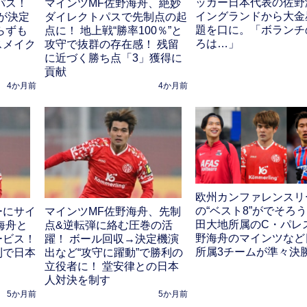
ッカー日本代表の佐野
パス！
マインツMF佐野海舟、絶妙
イングランドから大金
が決定
ダイレクトパスで先制点の起
題を口に。「ボランチ
らずも
点に！ 地上戦“勝率100％”と
ろは…」
スメイク
攻守で抜群の存在感！ 残留
に近づく勝ち点「3」獲得に
貢献
4か月前
4か月前
欧州カンファレンスリ
の“ベスト8”がでそろう
ーにサイ
マインツMF佐野海舟、先制
田大地所属のC・パレ
海舟と
点&逆転弾に絡む圧巻の活
野海舟のマインツなど
ービス！
躍！ ボール回収→決定機演
所属3チームが準々決
利で日本
出など“攻守に躍動”で勝利の
立役者に！ 堂安律との日本
人対決を制す
5か月前
5か月前