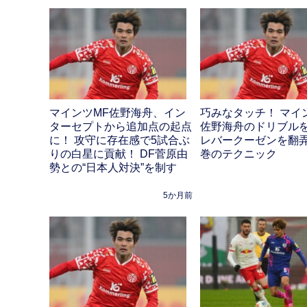
マインツMF佐野海舟、イン
巧みなタッチ！ マイ
ターセプトから追加点の起点
佐野海舟のドリブル
に！ 攻守に存在感で5試合ぶ
レバークーゼンを翻
りの白星に貢献！ DF菅原由
巻のテクニック
勢との“日本人対決”を制す
5か月前