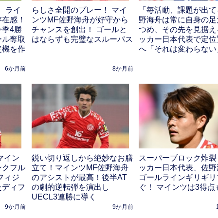
、ライ
らしさ全開のプレー！ マイ
「毎活動、課題が出て
存在感！
ンツMF佐野海舟が好守から
野海舟は常に自身の足
季4勝
チャンスを創出！ ゴールと
つめ、その先を見据え
ール奪取
はならずも完璧なスルーパス
ッカー日本代表で定位
定機を作
へ「それは変わらない
6か月前
8か月前
マイン
鋭い切り返しから絶妙なお膳
スーパーブロック炸裂
ンクフル
立て！マインツMF佐野海舟
ッカー日本代表、佐野
フィジ
のアシストが最高！後半AT
ゴールラインギリギリ
たディフ
の劇的逆転弾を演出し
ぐ！ マインツは3得点
UECL3連勝に導く
9か月前
9か月前