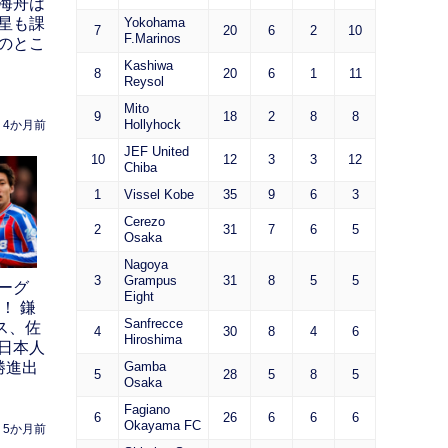
海舟は
Yokohama
星も課
7
20
6
2
10
F.Marinos
のとこ
Kashiwa
8
20
6
1
11
Reysol
Mito
9
18
2
8
8
Hollyhock
4か月前
JEF United
10
12
3
3
12
Chiba
1
Vissel Kobe
35
9
6
3
Cerezo
2
31
7
6
5
Osaka
Nagoya
3
Grampus
31
8
5
5
ーグ
Eight
！ 鎌
Sanfrecce
ス、佐
4
30
8
4
6
Hiroshima
日本人
Gamba
勝進出
5
28
5
8
5
Osaka
Fagiano
6
26
6
6
6
Okayama FC
5か月前