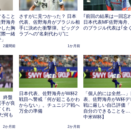
すること
さすがに見つかった？ 日本
｢前回の結果は一回忘
佐野海舟
代表、佐野海舟がブラジル相
日本代表MF佐野海舟
かした胸
手に決めた衝撃弾。ビッグク
のブラジル代表は｢全
実際一緒
ラブへの“名刺代わり”に
で」
2週間前
1か月前
日本代表、佐野海舟がW杯2
「個人的には全然…」
、終盤
戦目へ警戒「何が起こるかわ
表、佐野海舟がW杯デ
選手が良
からない」。チュニジア戦へ
戦に厳しい自己評価「
てくれ
万全の準備
自分のできることを…
だ何も
中米W杯】
2か月前
2か月前