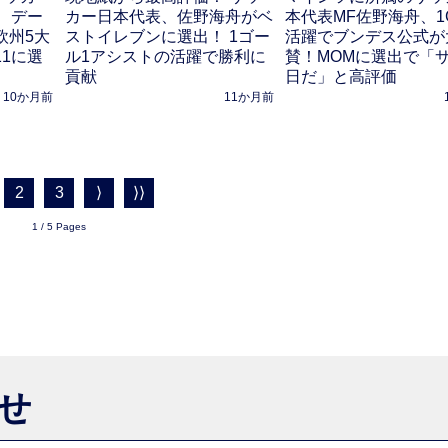
、デー
カー日本代表、佐野海舟がベ
本代表MF佐野海舟、1
欧州5大
ストイレブンに選出！ 1ゴー
活躍でブンデス公式が
11に選
ル1アシストの活躍で勝利に
賛！MOMに選出で「
貢献
日だ」と高評価
10か月前
11か月前
2
3
⟩
⟩⟩
1 / 5 Pages
らせ