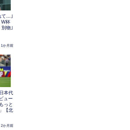
れて…｣
、W杯
く別物｣
1か月前
日本代
ビュー
もっと
」【北
2か月前