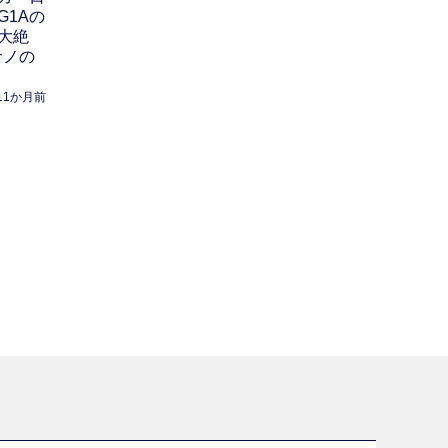
G1Aの
大絶
サノの
11か月前