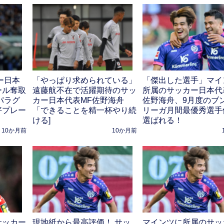
ー日本
「やっぱり求められている」
「傑出した選手」マイ
ール奪取
遠藤航不在で活躍期待のサッ
所属のサッカー日本代
パラグ
カー日本代表MF佐野海舟
佐野海舟、9月度のブ
好プレー
「できることを精一杯やり続
リーガ月間最優秀選手
ける]
選ばれる！
10か月前
10か月前
サッカー
現地紙から最高評価！ サッ
マインツに所属のサッ