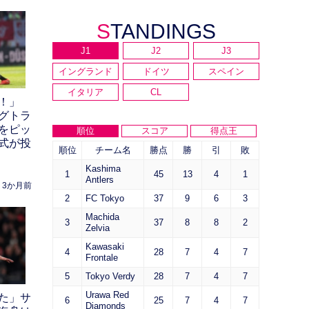
STANDINGS
J1
J2
J3
イングランド
ドイツ
スペイン
イタリア
CL
！」
グトラ
をピッ
順位
スコア
得点王
式が投
順位
チーム名
勝点
勝
引
敗
Kashima
1
45
13
4
1
Antlers
3か月前
2
FC Tokyo
37
9
6
3
Machida
3
37
8
8
2
Zelvia
Kawasaki
4
28
7
4
7
Frontale
5
Tokyo Verdy
28
7
4
7
Urawa Red
た」サ
6
25
7
4
7
Diamonds