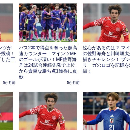
ンツが
パス2本で得点を奪った超高
絵心があるのは？ マ
を投稿！
速カウンター！マインツMF
の佐野海舟と川﨑颯太
弄した圧
のゴールが凄い！MF佐野海
描きチャレンジ！ ブ
舟は24試合連続先発で上位
リーガのロゴを記憶を
から貴重な勝ち点1獲得に貢
描く
献
5か月前
5か月前