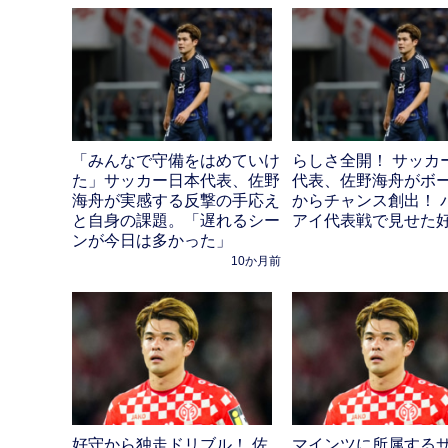
「みんなで守備をはめていけ
らしさ全開！ サッカ
た」サッカー日本代表、佐野
代表、佐野海舟がボ
海舟が実感する反撃の手応え
からチャンス創出！ 
と自身の課題。「遅れるシー
アイ代表戦で見せた
ンが今日は多かった」
10か月前
好守から独走ドリブル！ 佐
マインツに所属する