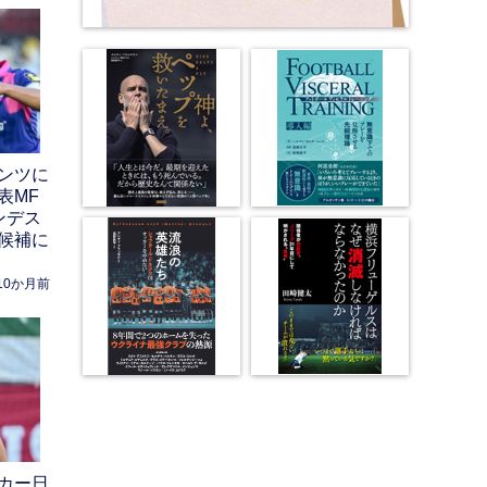
ンツに
表MF
ンデス
候補に
10か月前
カー日