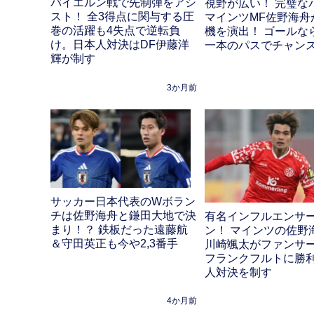
バイエルン戦で先制弾をアシ
視野が広い！ 完璧な
スト！ 全3得点に関与する圧
マインツMF佐野海舟
巻の活躍も4失点で逆転負
機を演出！ ゴールな
け。日本人対決はDF伊藤洋
一本のパスでチャン
輝が制す
3か月前
サッカー日本代表のWボラン
チは佐野海舟と鎌田大地で決
有名インフルエンサ
まり！？ 鉄板だった遠藤航
ン！ マインツの佐野
＆守田英正も今や2,3番手
川崎颯太がファンサ
フランクフルトに勝
人対決を制す
4か月前