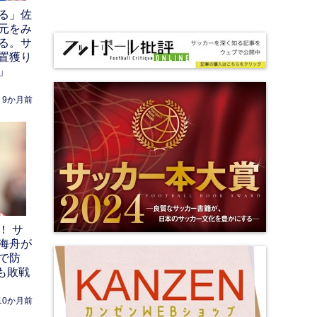
る」佐
元をみ
る。サ
置獲り
」
9か月前
！ サ
海舟が
で防
も敗戦
10か月前