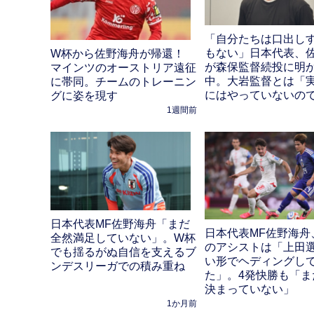
「自分たちは口出し
もない」日本代表、
W杯から佐野海舟が帰還！
が森保監督続投に明
マインツのオーストリア遠征
中。大岩監督とは「
に帯同。チームのトレーニン
にはやっていないの
グに姿を現す
1週間前
日本代表MF佐野海舟「まだ
日本代表MF佐野海舟
全然満足していない」。W杯
のアシストは「上田
でも揺るがぬ自信を支えるブ
い形でヘディングし
ンデスリーガでの積み重ね
た」。4発快勝も「ま
決まっていない」
1か月前