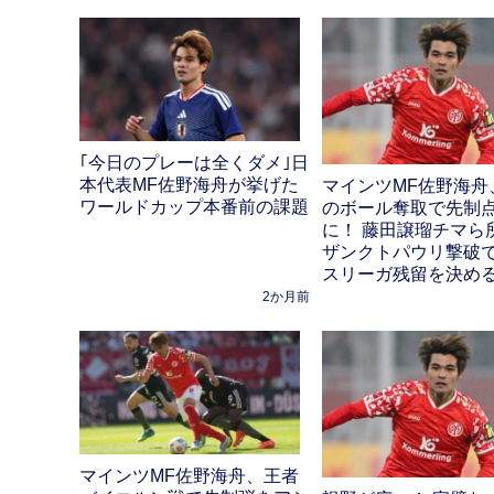
｢今日のプレーは全くダメ｣日
本代表MF佐野海舟が挙げた
マインツMF佐野海舟
ワールドカップ本番前の課題
のボール奪取で先制
に！ 藤田譲瑠チマら
ザンクトパウリ撃破
スリーガ残留を決め
2か月前
マインツMF佐野海舟、王者