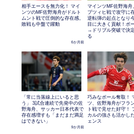
相手エースを無力化！ マイ
マインツMF佐野海舟
ンツのMF佐野海舟がドルト
プツィヒ戦で攻守に
ムント戦で圧倒的な存在感。
逆転弾の起点となり今
敗戦も中盤で躍動
目に大きく貢献！ボ
→ドリブル突破で決
る
6か月前
「常に当落線上にいると思
巧みなボール奪取！ 
う」 3試合連続で先発中の佐
ツ、佐野海舟がフラ
野海舟、サッカー日本代表で
ト戦で見せた好守！ 
存在感増すも「まだまだ満足
カルの強さも活かし
はできない」
ェンス
9か月前