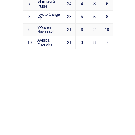
Shimizu S-
7
24
4
8
6
Pulse
Kyoto Sanga
8
23
5
5
8
FC
V-Varen
9
21
6
2
10
Nagasaki
Avispa
10
21
3
8
7
Fukuoka