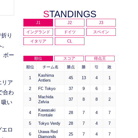
STANDINGS
J1
J2
J3
イングランド
ドイツ
スペイン
で折り
イタリア
CL
へ。
、ボー
順位
スコア
得点王
順位
チーム名
勝点
勝
引
敗
Kashima
1
45
13
4
1
Antlers
エリア
2
FC Tokyo
37
9
6
3
で合わ
Machida
3
37
8
8
2
と吸い
Zelvia
Kawasaki
4
28
7
4
7
Frontale
5
Tokyo Verdy
28
7
4
7
グエロ
Urawa Red
6
25
7
4
7
Diamonds