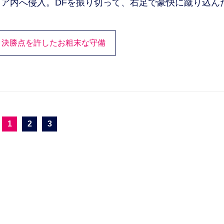
ア内へ侵入。DFを振り切って、右足で豪快に蹴り込ん
】
決勝点を許したお粗末な守備
1
2
3