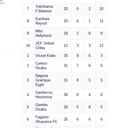
だ。
Yokohama
7
20
6
2
10
F.Marinos
Kashiwa
8
20
6
1
11
Reysol
Mito
9
18
2
8
8
Hollyhock
JEF United
10
12
3
3
12
Chiba
1
Vissel Kobe
35
9
6
3
Cerezo
2
31
7
6
5
Osaka
Nagoya
3
Grampus
31
8
5
5
Eight
Sanfrecce
4
30
8
4
6
Hiroshima
Gamba
5
28
5
8
5
Osaka
Fagiano
6
26
6
6
6
Okayama FC