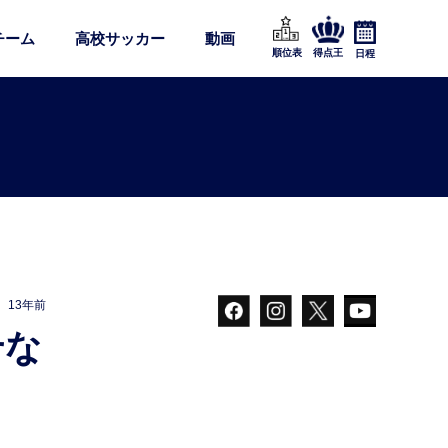
チーム
高校サッカー
動画
順位表
得点王
日程
13年前