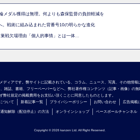
五輪メダル獲得は無理。何よりも森保監督の負担軽減を
へ。戦術に組み込まれた背番号10の明らかな進化
古巣戦欠場理由「個人的事情」とは一体…
メディアです。弊サイトに記載されている、コラム、ニュース、写真、その他情報
ア、雑誌、書籍、フリーペーパーなどへ、弊社著作権コンテンツ（記事・画像）の無
ず弊社規定の掲載費用をお支払い頂くことに同意したものとします。
について
新着記事一覧
プライバシーポリシー
お問い合わせ
広告掲載
ュ通知解除（配信停止）の方法
オンラインショップ
ベースボールチャンネル
Copyright © 2026 kanzen Ltd. All Right Reserved.