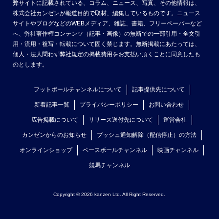
弊サイトに記載されている、コラム、ニュース、写真、その他情報は、
株式会社カンゼンが報道目的で取材、編集しているものです。ニュース
サイトやブログなどのWEBメディア、雑誌、書籍、フリーペーパーなど
へ、弊社著作権コンテンツ（記事・画像）の無断での一部引用・全文引
用・流用・複写・転載について固く禁じます。無断掲載にあたっては、
個人・法人問わず弊社規定の掲載費用をお支払い頂くことに同意したも
のとします。
フットボールチャンネルについて
記事提供先について
新着記事一覧
プライバシーポリシー
お問い合わせ
広告掲載について
リリース送付先について
運営会社
カンゼンからのお知らせ
プッシュ通知解除（配信停止）の方法
オンラインショップ
ベースボールチャンネル
映画チャンネル
競馬チャンネル
Copyright © 2026 kanzen Ltd. All Right Reserved.