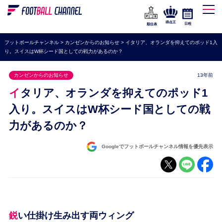
WEリーグ
なでしこジャパン
得点王
日程
順位表
海外サッカー
フットボールチャンネル
>
カンゼンからのお知らせ
>
イタリア、オランダを抑えてのポッド1入
り。スイスはW杯シード国としての戦力があるのか？
プレミアリーグ
ラ・リーガ
カンゼンからのお知らせ
13年前
セリエA
イタリア、オランダを抑えてのポッド1
ブンデスリーガ
入り。スイスはW杯シード国としての戦
力があるのか？
UEFA
ナショナルチーム
Googleでフットボールチャンネル情報を優先表示
高校サッカー
動画
鋭い仕掛け生み出す両ウィング