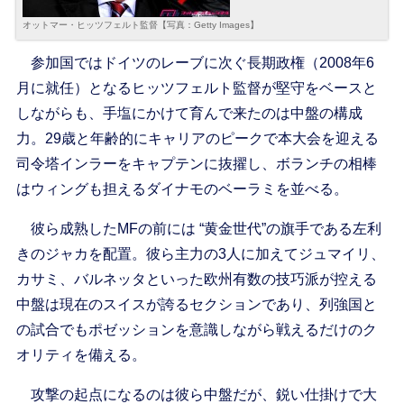
オットマー・ヒッツフェルト監督【写真：Getty Images】
参加国ではドイツのレーブに次ぐ長期政権（2008年6
月に就任）となるヒッツフェルト監督が堅守をベースと
しながらも、手塩にかけて育んで来たのは中盤の構成
力。29歳と年齢的にキャリアのピークで本大会を迎える
司令塔インラーをキャプテンに抜擢し、ボランチの相棒
はウィングも担えるダイナモのベーラミを並べる。
彼ら成熟したMFの前には “黄金世代”の旗手である左利
きのジャカを配置。彼ら主力の3人に加えてジュマイリ、
カサミ、バルネッタといった欧州有数の技巧派が控える
中盤は現在のスイスが誇るセクションであり、列強国と
の試合でもポゼッションを意識しながら戦えるだけのク
オリティを備える。
攻撃の起点になるのは彼ら中盤だが、鋭い仕掛けで大