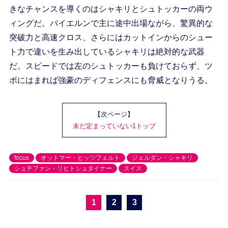
きなチャンスを導くのはシャキリとシュトッカーの両ウ
ィングだ。バイエルンで主に途中出場ながら、驚異的な
突破力と高速クロス、さらにはカットインからのシュー
ト力で違いを生み出しているシャキリは絶対的な武器
だ。スピードでは左のシュトッカーも負けておらず、ツ
ボにはまれば強豪のディフェンスにも脅威となりうる。
【次ページ】
未だ定まっていない1トップ
focus
オットマー・ヒッツフェルト
ジェルダン・シャキリ
シュテファン・リヒトシュタイナー
スイス
1
2
3