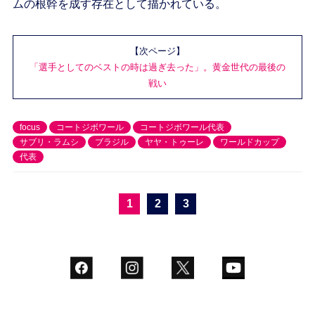
ムの根幹を成す存在として描かれている。
【次ページ】
「選手としてのベストの時は過ぎ去った」。黄金世代の最後の
戦い
focus
コートジボワール
コートジボワール代表
サブリ・ラムシ
ブラジル
ヤヤ・トゥーレ
ワールドカップ
代表
1
2
3