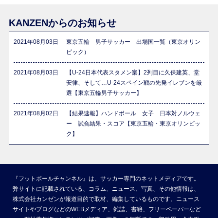
KANZENからのお知らせ
2021年08月03日
東京五輪 男子サッカー 出場国一覧（東京オリン
ピック）
2021年08月03日
【U-24日本代表スタメン案】2列目に久保建英、堂
安律、そして…U-24スペイン戦の先発イレブンを厳
選【東京五輪男子サッカー】
2021年08月02日
【結果速報】ハンドボール 女子 日本対ノルウェ
ー 試合結果・スコア【東京五輪・東京オリンピッ
ク】
『フットボールチャンネル』は、サッカー専門のネットメディアです。
弊サイトに記載されている、コラム、ニュース、写真、その他情報は、
株式会社カンゼンが報道目的で取材、編集しているものです。ニュース
サイトやブログなどのWEBメディア、雑誌、書籍、フリーペーパーなど