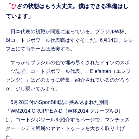
「ひざの状態はもう大丈夫。僕はできる準備はし
ています」
日本代表の初戦が間近に迫っている。ブラジルW杯、
対コートジボワール代表戦はすぐそこだ。6月14日、レシ
フェにて両チームは激突する。
すっかりブラジルの色で埋め尽くされたドイツのスポ
ーツ誌で、コートジボワール代表、「Elefanten（エレフ
ァンツ）」はどのように特集、紹介されているのだろう
か。少し覗いてみよう。
5月28日付のSportBild誌に挟み込まれた別冊
「WM2014 GRUPPE A-D（W杯2014 グループA-D）」
は、コートジボワールを紹介するページで、マンチェス
ター・シティ所属のヤヤ・トゥーレを大きく取り上げ
た。