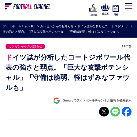
WEリーグ
なでしこジャパン
得点王
日程
順位表
海外サッカー
フットボールチャンネル
>
カンゼンからのお知らせ
>
ドイツ誌が分析したコートジボワール代
表の強さと弱点。「巨大な攻撃ポテンシャル」「守備は脆弱、軽はずみなファウルも」
プレミアリーグ
ラ・リーガ
カンゼンからのお知らせ
12年前
セリエA
ドイツ誌が分析したコートジボワール代
ブンデスリーガ
表の強さと弱点。「巨大な攻撃ポテンシ
ャル」「守備は脆弱、軽はずみなファウ
UEFA
ルも」
ナショナルチーム
高校サッカー
Googleでフットボールチャンネル情報を優先表示
動画