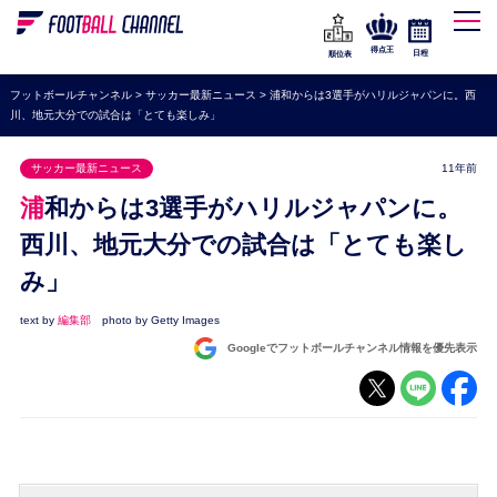
WEリーグ
なでしこジャパン
得点王
日程
順位表
海外サッカー
フットボールチャンネル
>
サッカー最新ニュース
>
浦和からは3選手がハリルジャパンに。西
川、地元大分での試合は「とても楽しみ」
プレミアリーグ
ラ・リーガ
サッカー最新ニュース
11年前
セリエA
浦和からは3選手がハリルジャパンに。
ブンデスリーガ
西川、地元大分での試合は「とても楽し
み」
UEFA
ナショナルチーム
text by
編集部
photo by Getty Images
Googleでフットボールチャンネル情報を優先表示
高校サッカー
動画