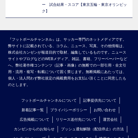
ー 試合結果・スコア【東京五輪・東京オリンピッ
ク】
『フットボールチャンネル』は、サッカー専門のネットメディアです。
弊サイトに記載されている、コラム、ニュース、写真、その他情報は、
株式会社カンゼンが報道目的で取材、編集しているものです。ニュース
サイトやブログなどのWEBメディア、雑誌、書籍、フリーペーパーなど
へ、弊社著作権コンテンツ（記事・画像）の無断での一部引用・全文引
用・流用・複写・転載について固く禁じます。無断掲載にあたっては、
個人・法人問わず弊社規定の掲載費用をお支払い頂くことに同意したも
のとします。
フットボールチャンネルについて
記事提供先について
新着記事一覧
プライバシーポリシー
お問い合わせ
広告掲載について
リリース送付先について
運営会社
カンゼンからのお知らせ
プッシュ通知解除（配信停止）の方法