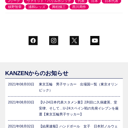
Jリーグ
ヴァイッド・ハリルホジッチ
代表
日本
日本代表
槙野智章
浦和レッズ
興梠慎三
西川周作
KANZENからのお知らせ
2021年08月03日
東京五輪 男子サッカー 出場国一覧（東京オリン
ピック）
2021年08月03日
【U-24日本代表スタメン案】2列目に久保建英、堂
安律、そして…U-24スペイン戦の先発イレブンを厳
選【東京五輪男子サッカー】
2021年08月02日
【結果速報】ハンドボール 女子 日本対ノルウェ