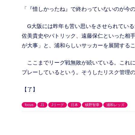
「『惜しかったね』で終わっていないのが今
G大阪には昨年も苦い思いをさせられている
佐美貴史やパトリック、遠藤保仁といった相
が大事」と、浦和らしいサッカーを展開する
ここまでリーグ戦無敗が続いている。これに
プレーしているという。そうしたリスク管理
【了】
focus
J1
Jリーグ
日本
槙野智章
浦和レッズ