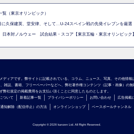
一覧（東京オリンピック）
列目に久保建英、堂安律、そして…U-24スペイン戦の先発イレブンを厳
 日本対ノルウェー 試合結果・スコア【東京五輪・東京オリンピック
メディアです。弊サイトに記載されている、コラム、ニュース、写真、その他情報
ア、雑誌、書籍、フリーペーパーなどへ、弊社著作権コンテンツ（記事・画像）の無
ず弊社規定の掲載費用をお支払い頂くことに同意したものとします。
について
新着記事一覧
プライバシーポリシー
お問い合わせ
広告掲載
ュ通知解除（配信停止）の方法
オンラインショップ
ベースボールチャンネル
Copyright © 2026 kanzen Ltd. All Right Reserved.