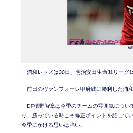
槙野
浦和レッズは30日、明治安田生命J1リーグ1
前日のヴァンフォーレ甲府戦に勝利した浦和
DF槙野智章は今季のチームの雰囲気につい
り、勝っている時こそ修正ポイントを話して
今季にかける思いは強い。