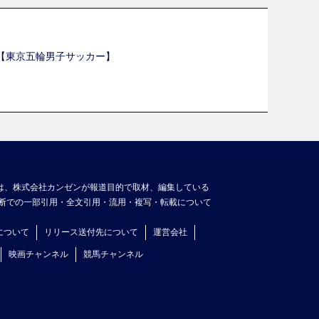
選【東京五輪男子サッカー】
】
は、株式会社カンゼンが報道目的で取材、編集している
断での一部引用・全文引用・流用・複写・転載について
について
リリース送付先について
運営会社
映画チャンネル
競馬チャンネル