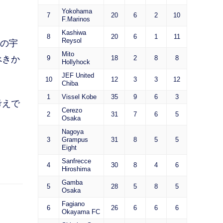
Yokohama
7
20
6
2
10
F.Marinos
Kashiwa
8
20
6
1
11
Reysol
の宇
Mito
べきか
9
18
2
8
8
Hollyhock
JEF United
10
12
3
3
12
Chiba
1
Vissel Kobe
35
9
6
3
考えで
Cerezo
2
31
7
6
5
Osaka
Nagoya
3
Grampus
31
8
5
5
Eight
Sanfrecce
4
30
8
4
6
Hiroshima
Gamba
5
28
5
8
5
Osaka
Fagiano
6
26
6
6
6
Okayama FC