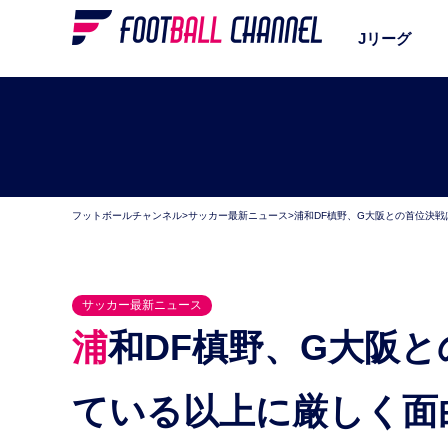
Jリーグ
フットボールチャンネル
>
サッカー最新ニュース
>
浦和DF槙野、G大阪との首位決
サッカー最新ニュース
浦和DF槙野、G大阪との首位決戦は「皆さんが思っ
ている以上に厳しく面