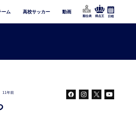
チーム
高校サッカー
動画
順位表
得点王
日程
11年前