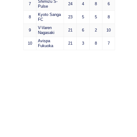
Shimizu S-
7
24
4
8
6
Pulse
Kyoto Sanga
8
23
5
5
8
FC
V-Varen
9
21
6
2
10
Nagasaki
Avispa
10
21
3
8
7
Fukuoka