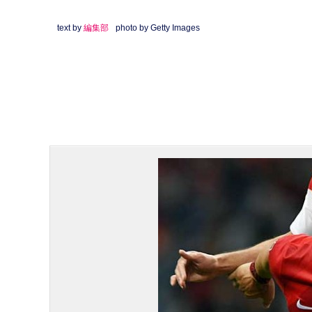
text by
編集部
photo by Getty Images