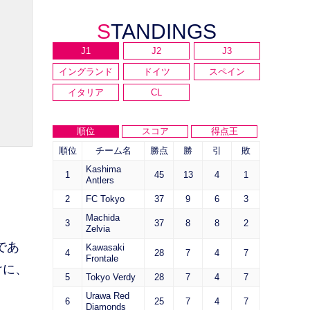
STANDINGS
J1
J2
J3
イングランド
ドイツ
スペイン
イタリア
CL
順位
スコア
得点王
順位
チーム名
勝点
勝
引
敗
。
Kashima
1
45
13
4
1
Antlers
2
FC Tokyo
37
9
6
3
Machida
3
37
8
8
2
Zelvia
であ
Kawasaki
4
28
7
4
7
Frontale
けに、
5
Tokyo Verdy
28
7
4
7
Urawa Red
6
25
7
4
7
Diamonds