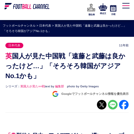
WEリーグ
なでしこジャパン
得点王
日程
順位表
海外サッカー
フットボールチャンネル
>
日本代表
>
英国人が見た中国戦「遠藤と武藤は良かったけど…」
「そろそろ韓国がアジアNo.1かも」
プレミアリーグ
ラ・リーガ
日本代表
11年前
セリエA
英国人が見た中国戦「遠藤と武藤は良か
ブンデスリーガ
ったけど…」「そろそろ韓国がアジア
No.1かも」
UEFA
ナショナルチーム
シリーズ：
英国人が見た○○戦
text by
編集部
photo by Getty Images
Googleでフットボールチャンネル情報を優先表示
高校サッカー
動画