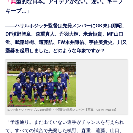
「典型的な日本。アイデアがない。遅い。キープ
キープ…」
――ハリルホジッチ監督は先発メンバーにGK東口順昭、
DF槙野智章、森重真人、丹羽大輝、米倉恒貴、MF山口
蛍、武藤雄樹、遠藤航、FW永井謙佑、宇佐美貴史、川又
堅碁を起用しました。どのような印象ですか？
EAFF東アジアカップ2015の最終・中国戦の先発メンバー【写真：Getty Images】
「予想通り。まだ出ていない選手がチャンスを与えられ
て、すべての試合で先発した槙野、森重、遠藤、山口、