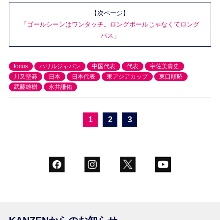
【次ページ】
「ゴールシーンはワンタッチ。ロングボールじゃなくてロング
パス」
focus
ハリルジャパン
中国代表
代表
宇佐美貴史
川又堅碁
日本
日本代表
東アジアカップ
東口順昭
武藤雄樹
永井謙佑
1
2
3