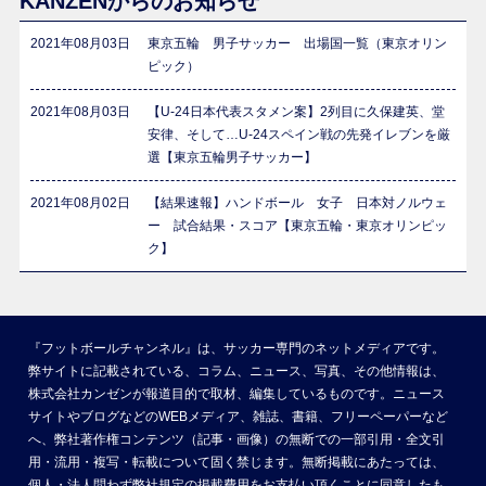
KANZENからのお知らせ
2021年08月03日
東京五輪 男子サッカー 出場国一覧（東京オリン
ピック）
2021年08月03日
【U-24日本代表スタメン案】2列目に久保建英、堂
安律、そして…U-24スペイン戦の先発イレブンを厳
選【東京五輪男子サッカー】
2021年08月02日
【結果速報】ハンドボール 女子 日本対ノルウェ
ー 試合結果・スコア【東京五輪・東京オリンピッ
ク】
『フットボールチャンネル』は、サッカー専門のネットメディアです。
弊サイトに記載されている、コラム、ニュース、写真、その他情報は、
株式会社カンゼンが報道目的で取材、編集しているものです。ニュース
サイトやブログなどのWEBメディア、雑誌、書籍、フリーペーパーなど
へ、弊社著作権コンテンツ（記事・画像）の無断での一部引用・全文引
用・流用・複写・転載について固く禁じます。無断掲載にあたっては、
個人・法人問わず弊社規定の掲載費用をお支払い頂くことに同意したも