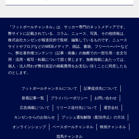
『フットボールチャンネル』は、サッカー専門のネットメディアです。
弊サイトに記載されている、コラム、ニュース、写真、その他情報は、
株式会社カンゼンが報道目的で取材、編集しているものです。ニュース
サイトやブログなどのWEBメディア、雑誌、書籍、フリーペーパーなど
へ、弊社著作権コンテンツ（記事・画像）の無断での一部引用・全文引
用・流用・複写・転載について固く禁じます。無断掲載にあたっては、
個人・法人問わず弊社規定の掲載費用をお支払い頂くことに同意したも
のとします。
フットボールチャンネルについて
記事提供先について
新着記事一覧
プライバシーポリシー
お問い合わせ
広告掲載について
リリース送付先について
運営会社
カンゼンからのお知らせ
プッシュ通知解除（配信停止）の方法
オンラインショップ
ベースボールチャンネル
映画チャンネル
競馬チャンネル