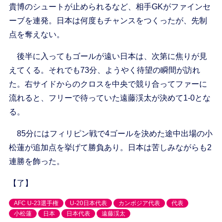
貴博のシュートが止められるなど、相手GKがファインセ
ーブを連発。日本は何度もチャンスをつくったが、先制
点を奪えない。
後半に入ってもゴールが遠い日本は、次第に焦りが見
えてくる。それでも73分、ようやく待望の瞬間が訪れ
た。右サイドからのクロスを中央で競り合ってファーに
流れると、フリーで待っていた遠藤渓太が決めて1-0とな
る。
85分にはフィリピン戦で4ゴールを決めた途中出場の小
松蓮が追加点を挙げて勝負あり。日本は苦しみながらも2
連勝を飾った。
【了】
AFC U-23選手権
U-20日本代表
カンボジア代表
代表
小松蓮
日本
日本代表
遠藤渓太