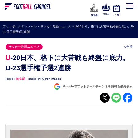
WEリーグ
なでしこジャパン
得点王
日程
順位表
海外サッカー
フットボールチャンネル
>
サッカー最新ニュース
>
U-20日本、格下に大苦戦も終盤に底力。U-
23選手権予選2連勝
プレミアリーグ
ラ・リーガ
サッカー最新ニュース
9年前
セリエA
U-20日本、格下に大苦戦も終盤に底力。
ブンデスリーガ
U-23選手権予選2連勝
UEFA
text by
編集部
photo by Getty Images
Googleでフットボールチャンネル情報を優先表示
ナショナルチーム
高校サッカー
動画