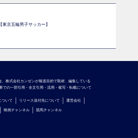
選【東京五輪男子サッカー】
】
は、株式会社カンゼンが報道目的で取材、編集している
断での一部引用・全文引用・流用・複写・転載について
について
リリース送付先について
運営会社
映画チャンネル
競馬チャンネル