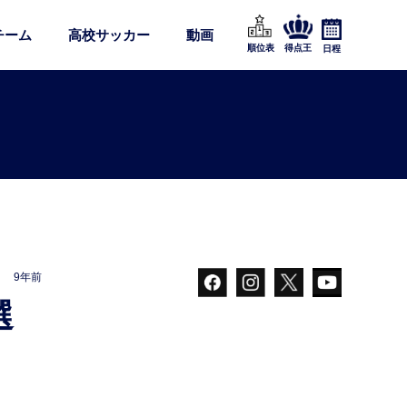
チーム
高校サッカー
動画
順位表
得点王
日程
9年前