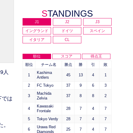
STANDINGS
J1
J2
J3
イングランド
ドイツ
スペイン
イタリア
CL
順位
スコア
得点王
順位
チーム名
勝点
勝
引
敗
9人
Kashima
1
45
13
4
1
Antlers
2
FC Tokyo
37
9
6
3
Machida
3
37
8
8
2
下では
Zelvia
Kawasaki
4
28
7
4
7
Frontale
5
Tokyo Verdy
28
7
4
7
た。
Urawa Red
6
25
7
4
7
Diamonds