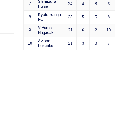
Shimizu S-
7
24
4
8
6
Pulse
Kyoto Sanga
8
23
5
5
8
FC
V-Varen
9
21
6
2
10
Nagasaki
Avispa
10
21
3
8
7
Fukuoka