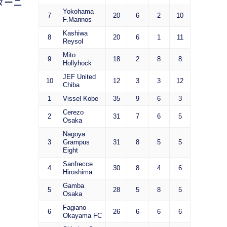
ターニ
Yokohama
7
20
6
2
10
F.Marinos
Kashiwa
8
20
6
1
11
Reysol
Mito
9
18
2
8
8
Hollyhock
JEF United
10
12
3
3
12
Chiba
1
Vissel Kobe
35
9
6
3
Cerezo
2
31
7
6
5
Osaka
Nagoya
3
Grampus
31
8
5
5
Eight
Sanfrecce
4
30
8
4
6
Hiroshima
Gamba
5
28
5
8
5
Osaka
Fagiano
6
26
6
6
6
Okayama FC