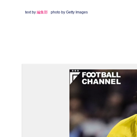
text by
編集部
photo by Getty Images