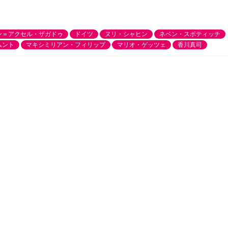
ン＝アクセル・ザガドゥ
ドイツ
ヌリ・シャヒン
ネベン・スボティッチ
ムント
マキシミリアン・フィリップ
マリオ・ゲッツェ
香川真司