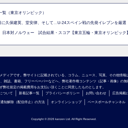
一覧（東京オリンピック）
列目に久保建英、堂安律、そして…U-24スペイン戦の先発イレブンを厳
 日本対ノルウェー 試合結果・スコア【東京五輪・東京オリンピック
メディアです。弊サイトに記載されている、コラム、ニュース、写真、その他情報
ア、雑誌、書籍、フリーペーパーなどへ、弊社著作権コンテンツ（記事・画像）の無
ず弊社規定の掲載費用をお支払い頂くことに同意したものとします。
について
新着記事一覧
プライバシーポリシー
お問い合わせ
広告掲載
ュ通知解除（配信停止）の方法
オンラインショップ
ベースボールチャンネル
Copyright © 2026 kanzen Ltd. All Right Reserved.