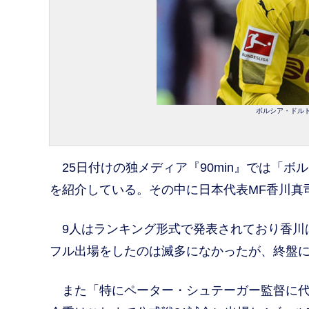
ボルシア・ドルトム
25日付けの独メディア『90min』では「ボ
を紹介している。その中に日本代表MF香川真
9人はランキング形式で発表されており香川
フル出場をしたのは滅多になかったが、終盤
また「特にペーター・シュテーガー監督に代