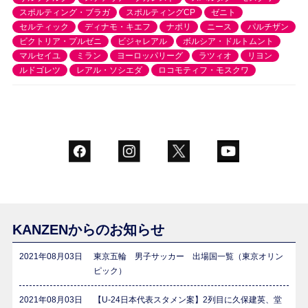
スポルティング・ブラガ
スポルティングCP
ゼニト
セルティック
ディナモ・キエフ
ナポリ
ニース
パルチザン
ビクトリア・プルゼニ
ビジャレアル
ボルシア・ドルトムント
マルセイユ
ミラン
ヨーロッパリーグ
ラツィオ
リヨン
ルドゴレツ
レアル・ソシエダ
ロコモティフ・モスクワ
KANZENからのお知らせ
2021年08月03日
東京五輪 男子サッカー 出場国一覧（東京オリン
ピック）
2021年08月03日
【U-24日本代表スタメン案】2列目に久保建英、堂