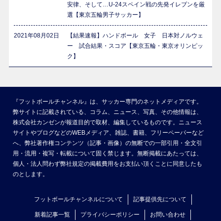
安律、そして…U-24スペイン戦の先発イレブンを厳
選【東京五輪男子サッカー】
2021年08月02日
【結果速報】ハンドボール 女子 日本対ノルウェ
ー 試合結果・スコア【東京五輪・東京オリンピッ
ク】
『フットボールチャンネル』は、サッカー専門のネットメディアです。
弊サイトに記載されている、コラム、ニュース、写真、その他情報は、
株式会社カンゼンが報道目的で取材、編集しているものです。ニュース
サイトやブログなどのWEBメディア、雑誌、書籍、フリーペーパーなど
へ、弊社著作権コンテンツ（記事・画像）の無断での一部引用・全文引
用・流用・複写・転載について固く禁じます。無断掲載にあたっては、
個人・法人問わず弊社規定の掲載費用をお支払い頂くことに同意したも
のとします。
フットボールチャンネルについて
記事提供先について
新着記事一覧
プライバシーポリシー
お問い合わせ