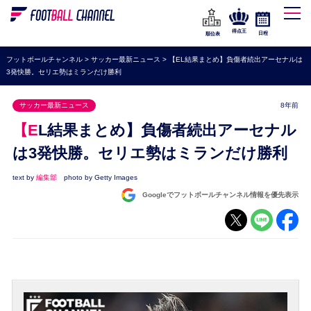
WEリーグ
なでしこジャパン
得点王
日程
順位表
海外サッカー
フットボールチャンネル
>
サッカー最新ニュース
>
【EL結果まとめ】負傷者続出アーセナルは
3発快勝。セリエ勢はミランだけ勝利
プレミアリーグ
ラ・リーガ
サッカー最新ニュース
8年前
セリエA
【EL結果まとめ】負傷者続出アーセナル
ブンデスリーガ
は3発快勝。セリエ勢はミランだけ勝利
UEFA
text by
編集部
photo by Getty Images
Googleでフットボールチャンネル情報を優先表示
ナショナルチーム
高校サッカー
動画