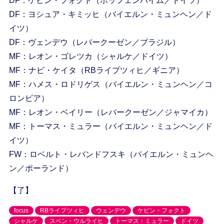
DF：ケビン・フォクト（ホッフェンハイム／ドイツ）
DF：ヨシュア・キミッヒ（バイエルン・ミュンヘン／ド
イツ）
DF：ヴェンデウ（レバークーゼン／ブラジル）
MF：レオン・ゴレツカ（シャルケ／ドイツ）
MF：ナビ・ケイタ（RBライプツィヒ／ギニア）
MF：ハメス・ロドリゲス（バイエルン・ミュンヘン／コ
ロンビア）
MF：レオン・ベイリー（レバークーゼン／ジャマイカ）
MF：トーマス・ミュラー（バイエルン・ミュンヘン／ド
イツ）
FW：ロベルト・レバンドフスキ（バイエルン・ミュンヘ
ン／ポーランド）
【了】
focus
RBライプツィヒ
ウェンデウ
ケビン・フォクト
シャルケ
スベン・ウルライヒ
トーマス・ミュラー
ドイツ