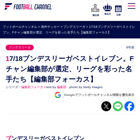
WEリーグ
なでしこジャパン
得点王
日程
順位表
海外サッカー
フットボールチャンネル
>
海外サッカー
>
ブンデスリーガ
>
17/18ブンデスリーガベストイレ
ブン。Fチャン編集部が選定、リーグを彩った名手たち【編集部フォーカス】
プレミアリーグ
ラ・リーガ
ブンデスリーガ
8年前
セリエA
17/18ブンデスリーガベストイレブン。F
ブンデスリーガ
チャン編集部が選定、リーグを彩った名
手たち【編集部フォーカス】
UEFA
シリーズ：
編集部フォーカス
text by
編集部
photo by Getty Images
ナショナルチーム
Googleでフットボールチャンネル情報を優先表示
高校サッカー
動画
ブンデスリーガベストイレブン