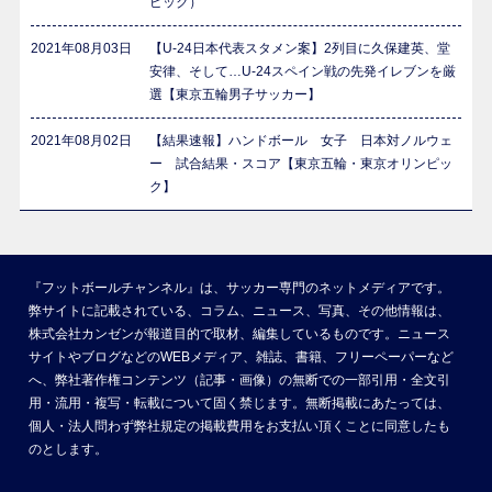
ピック）
2021年08月03日
【U-24日本代表スタメン案】2列目に久保建英、堂
安律、そして…U-24スペイン戦の先発イレブンを厳
選【東京五輪男子サッカー】
2021年08月02日
【結果速報】ハンドボール 女子 日本対ノルウェ
ー 試合結果・スコア【東京五輪・東京オリンピッ
ク】
『フットボールチャンネル』は、サッカー専門のネットメディアです。
弊サイトに記載されている、コラム、ニュース、写真、その他情報は、
株式会社カンゼンが報道目的で取材、編集しているものです。ニュース
サイトやブログなどのWEBメディア、雑誌、書籍、フリーペーパーなど
へ、弊社著作権コンテンツ（記事・画像）の無断での一部引用・全文引
用・流用・複写・転載について固く禁じます。無断掲載にあたっては、
個人・法人問わず弊社規定の掲載費用をお支払い頂くことに同意したも
のとします。