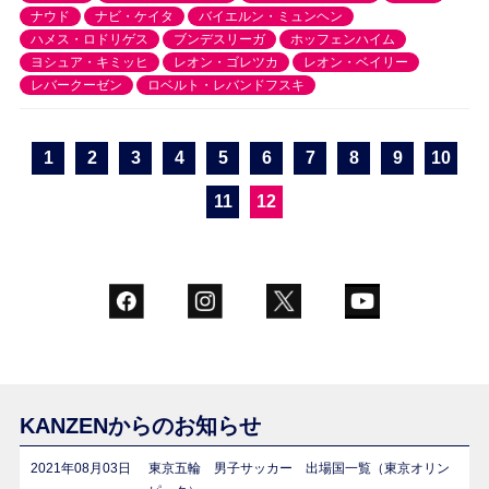
ナウド
ナビ・ケイタ
バイエルン・ミュンヘン
ハメス・ロドリゲス
ブンデスリーガ
ホッフェンハイム
ヨシュア・キミッヒ
レオン・ゴレツカ
レオン・ベイリー
レバークーゼン
ロベルト・レバンドフスキ
1
2
3
4
5
6
7
8
9
10
11
12
KANZENからのお知らせ
2021年08月03日
東京五輪 男子サッカー 出場国一覧（東京オリン