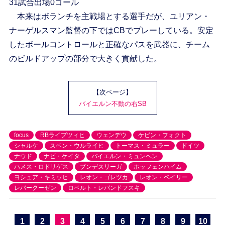
31試合出場0ゴール
本来はボランチを主戦場とする選手だが、ユリアン・
ナーゲルスマン監督の下ではCBでプレーしている。安定
したボールコントロールと正確なパスを武器に、チーム
のビルドアップの部分で大きく貢献した。
【次ページ】
バイエルン不動の右SB
focus
RBライプツィヒ
ウェンデウ
ケビン・フォクト
シャルケ
スベン・ウルライヒ
トーマス・ミュラー
ドイツ
ナウド
ナビ・ケイタ
バイエルン・ミュンヘン
ハメス・ロドリゲス
ブンデスリーガ
ホッフェンハイム
ヨシュア・キミッヒ
レオン・ゴレツカ
レオン・ベイリー
レバークーゼン
ロベルト・レバンドフスキ
1
2
3
4
5
6
7
8
9
10