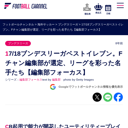
WEリーグ
なでしこジャパン
得点王
日程
順位表
海外サッカー
フットボールチャンネル
>
海外サッカー
>
ブンデスリーガ
>
17/18ブンデスリーガベストイレ
ブン。Fチャン編集部が選定、リーグを彩った名手たち【編集部フォーカス】
プレミアリーグ
ラ・リーガ
ブンデスリーガ
8年前
セリエA
17/18ブンデスリーガベストイレブン。F
ブンデスリーガ
チャン編集部が選定、リーグを彩った名
手たち【編集部フォーカス】
UEFA
シリーズ：
編集部フォーカス
text by
編集部
photo by Getty Images
ナショナルチーム
Googleでフットボールチャンネル情報を優先表示
高校サッカー
動画
CB起用で能力が開花したユーティリティープレイ