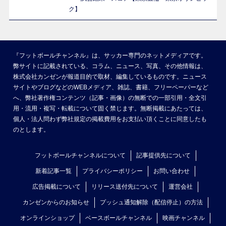
ク】
『フットボールチャンネル』は、サッカー専門のネットメディアです。
弊サイトに記載されている、コラム、ニュース、写真、その他情報は、
株式会社カンゼンが報道目的で取材、編集しているものです。ニュース
サイトやブログなどのWEBメディア、雑誌、書籍、フリーペーパーなど
へ、弊社著作権コンテンツ（記事・画像）の無断での一部引用・全文引
用・流用・複写・転載について固く禁じます。無断掲載にあたっては、
個人・法人問わず弊社規定の掲載費用をお支払い頂くことに同意したも
のとします。
フットボールチャンネルについて
記事提供先について
新着記事一覧
プライバシーポリシー
お問い合わせ
広告掲載について
リリース送付先について
運営会社
カンゼンからのお知らせ
プッシュ通知解除（配信停止）の方法
オンラインショップ
ベースボールチャンネル
映画チャンネル