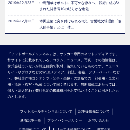
2019年12月23日
中島翔哉はポルトに不可欠な存在へ。戦術に組み込
まれた背番号10の明らかな進化
2019年12月23日
本田圭佑に突き付けられる2択。古巣戦欠場理由「個
人的事情」とは一体…
『フットボールチャンネル』は、サッカー専門のネットメディアです。
弊サイトに記載されている、コラム、ニュース、写真、その他情報は、
株式会社カンゼンが報道目的で取材、編集しているものです。ニュース
サイトやブログなどのWEBメディア、雑誌、書籍、フリーペーパーなど
へ、弊社著作権コンテンツ（記事・画像）の無断での一部引用・全文引
用・流用・複写・転載について固く禁じます。無断掲載にあたっては、
個人・法人問わず弊社規定の掲載費用をお支払い頂くことに同意したも
のとします。
フットボールチャンネルについて
記事提供先について
新着記事一覧
プライバシーポリシー
お問い合わせ
広告掲載について
リリース送付先について
運営会社