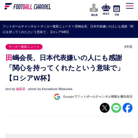
WEリーグ
なでしこジャパン
得点王
日程
順位表
海外サッカー
フットボールチャンネル
>
サッカー最新ニュース
>
田嶋会長、日本代表嫌いの人にも感謝「関
心を持ってくれたという意味で」【ロシアW杯】
プレミアリーグ
ラ・リーガ
サッカー最新ニュース
8年前
セリエA
田嶋会長、日本代表嫌いの人にも感謝
ブンデスリーガ
「関心を持ってくれたという意味で」
【ロシアW杯】
UEFA
ナショナルチーム
text by
編集部
photo by Kenzaburo Matsuoka
Googleでフットボールチャンネル情報を優先表示
高校サッカー
動画