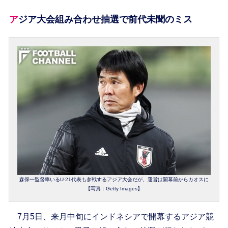
アジア大会組み合わせ抽選で前代未聞のミス
森保一監督率いるU-21代表も参戦するアジア大会だが、運営は開幕前からカオスに
【写真：Getty Images】
7月5日、来月中旬にインドネシアで開幕するアジア競