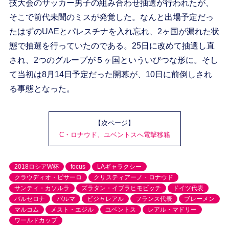
技大会のサッカー男子の組み合わせ抽選が行われたが、
そこで前代未聞のミスが発覚した。なんと出場予定だっ
たはずのUAEとパレスチナを入れ忘れ、2ヶ国が漏れた状
態で抽選を行っていたのである。25日に改めて抽選し直
され、2つのグループが５ヶ国といういびつな形に。そし
て当初は8月14日予定だった開幕が、10日に前倒しされ
る事態となった。
【次ページ】
C・ロナウド、ユベントスへ電撃移籍
2018ロシアW杯
focus
LAギャラクシー
クラウディオ・ピサーロ
クリスティアーノ・ロナウド
サンティ・カソルラ
ズラタン・イブラヒモビッチ
ドイツ代表
バルセロナ
パルマ
ビジャレアル
フランス代表
ブレーメン
マルコム
メスト・エジル
ユベントス
レアル・マドリー
ワールドカップ