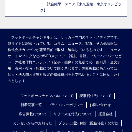
ー 試合結果・スコア【東京五輪・東京オリンピッ
ク】
『フットボールチャンネル』は、サッカー専門のネットメディアです。
弊サイトに記載されている、コラム、ニュース、写真、その他情報は、
株式会社カンゼンが報道目的で取材、編集しているものです。ニュース
サイトやブログなどのWEBメディア、雑誌、書籍、フリーペーパーなど
へ、弊社著作権コンテンツ（記事・画像）の無断での一部引用・全文引
用・流用・複写・転載について固く禁じます。無断掲載にあたっては、
個人・法人問わず弊社規定の掲載費用をお支払い頂くことに同意したも
のとします。
フットボールチャンネルについて
記事提供先について
新着記事一覧
プライバシーポリシー
お問い合わせ
広告掲載について
リリース送付先について
運営会社
カンゼンからのお知らせ
プッシュ通知解除（配信停止）の方法