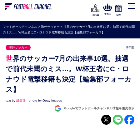
WEリーグ
なでしこジャパン
得点王
日程
順位表
海外サッカー
フットボールチャンネル
>
海外サッカー
>
世界のサッカー7月の出来事10選。抽選で前代未聞
のミス…。W杯王者にC・ロナウド電撃移籍も決定【編集部フォーカス】
プレミアリーグ
ラ・リーガ
海外サッカー
8年前
セリエA
世界のサッカー7月の出来事10選。抽選
ブンデスリーガ
で前代未聞のミス…。W杯王者にC・ロ
ナウド電撃移籍も決定【編集部フォーカ
UEFA
ス】
ナショナルチーム
高校サッカー
text by
編集部
photo by Getty Images
Googleでフットボールチャンネル情報を優先表示
動画