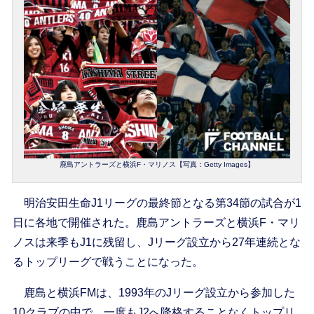
鹿島アントラーズと横浜F・マリノス【写真：Getty Images】
明治安田生命J1リーグの最終節となる第34節の試合が1
日に各地で開催された。鹿島アントラーズと横浜F・マリ
ノスは来季もJ1に残留し、Jリーグ設立から27年連続とな
るトップリーグで戦うことになった。
鹿島と横浜FMは、1993年のJリーグ設立から参加した
10クラブの中で、一度もJ2へ降格することなくトップリ