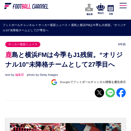
WEリーグ
なでしこジャパン
得点王
日程
順位表
海外サッカー
フットボールチャンネル
>
サッカー最新ニュース
>
鹿島と横浜FMは今季もJ1残留。“オリジナ
ル10”未降格チームとして27季目へ
プレミアリーグ
ラ・リーガ
サッカー最新ニュース
8年前
セリエA
鹿島と横浜FMは今季もJ1残留。“オリジ
ブンデスリーガ
ナル10”未降格チームとして27季目へ
UEFA
text by
編集部
photo by Getty Images
Googleでフットボールチャンネル情報を優先表示
ナショナルチーム
高校サッカー
動画