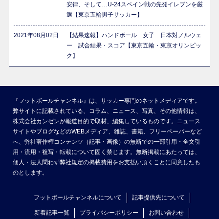
安律、そして…U-24スペイン戦の先発イレブンを厳
選【東京五輪男子サッカー】
2021年08月02日
【結果速報】ハンドボール 女子 日本対ノルウェ
ー 試合結果・スコア【東京五輪・東京オリンピッ
ク】
『フットボールチャンネル』は、サッカー専門のネットメディアです。
弊サイトに記載されている、コラム、ニュース、写真、その他情報は、
株式会社カンゼンが報道目的で取材、編集しているものです。ニュース
サイトやブログなどのWEBメディア、雑誌、書籍、フリーペーパーなど
へ、弊社著作権コンテンツ（記事・画像）の無断での一部引用・全文引
用・流用・複写・転載について固く禁じます。無断掲載にあたっては、
個人・法人問わず弊社規定の掲載費用をお支払い頂くことに同意したも
のとします。
フットボールチャンネルについて
記事提供先について
新着記事一覧
プライバシーポリシー
お問い合わせ