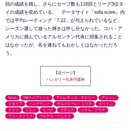
回の成績を残し、さらにセーブ数も116回とリーグ3位タ
イの成績を収めている。 データサイト『sofa score』内
では平均レーティング「7.22」が与えられているなど、
シーズン通して放った輝きは申し分なかった。コパ・ア
メリカに挑んでいるアルゼンチン代表に招集されること
はなかったが、名を連ねてもおかしくはなかっただろ
う。
【次ページ】
ハンガリー代表守護神
focus
RBライプツィヒ
アトレティコ・マドリー
アリソン
イタリア
イングランド
サルバトーレ・シリグ
スペイン
ドイツ
トリノ
ニース
フランス
ペテル・グラチ
ヤン・オブラク
ワルテル・ベニテス