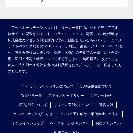
ク】
『フットボールチャンネル』は、サッカー専門のネットメディアです。
弊サイトに記載されている、コラム、ニュース、写真、その他情報は、
株式会社カンゼンが報道目的で取材、編集しているものです。ニュース
サイトやブログなどのWEBメディア、雑誌、書籍、フリーペーパーなど
へ、弊社著作権コンテンツ（記事・画像）の無断での一部引用・全文引
用・流用・複写・転載について固く禁じます。無断掲載にあたっては、
個人・法人問わず弊社規定の掲載費用をお支払い頂くことに同意したも
のとします。
フットボールチャンネルについて
記事提供先について
新着記事一覧
プライバシーポリシー
お問い合わせ
広告掲載について
リリース送付先について
運営会社
カンゼンからのお知らせ
プッシュ通知解除（配信停止）の方法
オンラインショップ
ベースボールチャンネル
映画チャンネル
競馬チャンネル