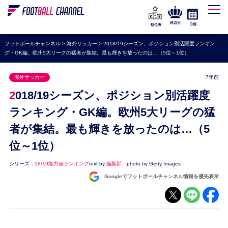
WEリーグ
なでしこジャパン
得点王
日程
順位表
海外サッカー
フットボールチャンネル
>
海外サッカー
>
2018/19シーズン、ポジション別活躍度ランキン
グ・GK編。欧州5大リーグの猛者が集結。最も輝きを放ったのは…（5位～1位）
プレミアリーグ
ラ・リーガ
海外サッカー
7年前
セリエA
2018/19シーズン、ポジション別活躍度
ブンデスリーガ
ランキング・GK編。欧州5大リーグの猛
者が集結。最も輝きを放ったのは…（5
UEFA
位～1位）
ナショナルチーム
高校サッカー
シリーズ：
18/19能力値ランキング
text by
編集部
photo by Getty Images
Googleでフットボールチャンネル情報を優先表示
動画