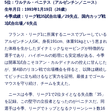
5位：ワルテル・ベニテス（アルゼンチン／ニース）
生年月日：1993年1月19日（26歳）
今季成績：リーグ戦35試合出場／29失点、国内カップ戦
3試合出場／6失点
フランス・リーグ1に所属するニースでプレーしている
アルゼンチン人GK。身長191cm、体重91kgという恵まれ
た体格を生かしたダイナミックなセービングが特徴的な
選手であり、ハイボールの処理にも安定感がある。今季
は開幕3試合こそヨアン・カルディナルの控えに甘んじた
が、第4節のリヨン戦で出場機会を得ると、以降は継続し
てピッチに立ち続けるなど実力を証明。最後までゴール
マウスを守り続け、チームを支えた。
ニースは今季、リーグ1で2位タイとなる失点数「35」
を記録。この堅守の立役者となったのがベニテスだ。同
選手は今季、リーグでトップとなるクリーンシート数16