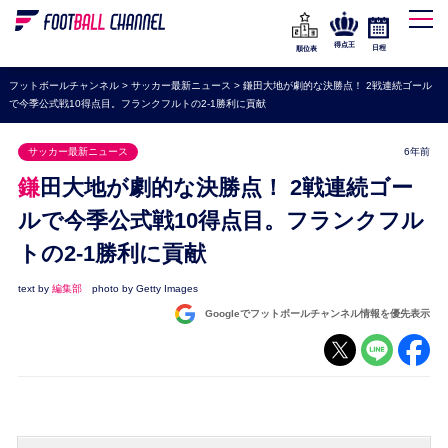
WEリーグ
なでしこジャパン
得点王
日程
順位表
海外サッカー
フットボールチャンネル
>
サッカー最新ニュース
>
鎌田大地が劇的な決勝点！ 2戦連続ゴール
で今季公式戦10得点目。フランクフルトの2-1勝利に貢献
プレミアリーグ
ラ・リーガ
サッカー最新ニュース
6年前
セリエA
鎌田大地が劇的な決勝点！ 2戦連続ゴー
ブンデスリーガ
ルで今季公式戦10得点目。フランクフル
トの2-1勝利に貢献
UEFA
ナショナルチーム
text by
編集部
photo by Getty Images
Googleでフットボールチャンネル情報を優先表示
高校サッカー
動画