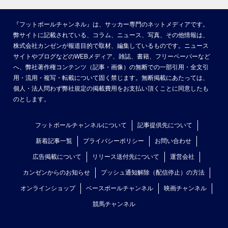
『フットボールチャンネル』は、サッカー専門のネットメディアです。
弊サイトに記載されている、コラム、ニュース、写真、その他情報は、
株式会社カンゼンが報道目的で取材、編集しているものです。ニュース
サイトやブログなどのWEBメディア、雑誌、書籍、フリーペーパーなど
へ、弊社著作権コンテンツ（記事・画像）の無断での一部引用・全文引
用・流用・複写・転載について固く禁じます。無断掲載にあたっては、
個人・法人問わず弊社規定の掲載費用をお支払い頂くことに同意したも
のとします。
フットボールチャンネルについて
記事提供先について
新着記事一覧
プライバシーポリシー
お問い合わせ
広告掲載について
リリース送付先について
運営会社
カンゼンからのお知らせ
プッシュ通知解除（配信停止）の方法
オンラインショップ
ベースボールチャンネル
映画チャンネル
競馬チャンネル