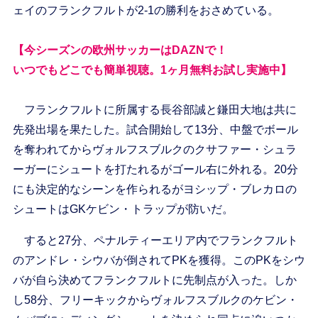
ェイのフランクフルトが2-1の勝利をおさめている。
【今シーズンの欧州サッカーはDAZNで！
いつでもどこでも簡単視聴。1ヶ月無料お試し実施中】
フランクフルトに所属する長谷部誠と鎌田大地は共に
先発出場を果たした。試合開始して13分、中盤でボール
を奪われてからヴォルフスブルクのクサファー・シュラ
ーガーにシュートを打たれるがゴール右に外れる。20分
にも決定的なシーンを作られるがヨシップ・ブレカロの
シュートはGKケビン・トラップが防いだ。
すると27分、ペナルティーエリア内でフランクフルト
のアンドレ・シウバが倒されてPKを獲得。このPKをシウ
バが自ら決めてフランクフルトに先制点が入った。しか
し58分、フリーキックからヴォルフスブルクのケビン・