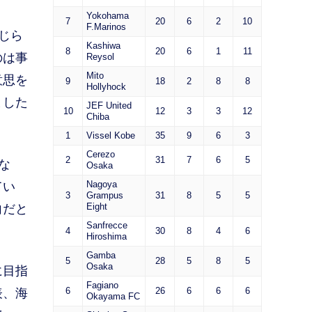
Yokohama
7
20
6
2
10
F.Marinos
じら
Kashiwa
8
20
6
1
11
のは事
Reysol
Mito
意思を
9
18
2
8
8
Hollyhock
ました
JEF United
10
12
3
3
12
Chiba
1
Vissel Kobe
35
9
6
3
Cerezo
2
31
7
6
5
な
Osaka
Nagoya
てい
3
Grampus
31
8
5
5
Eight
向だと
Sanfrecce
4
30
8
4
6
Hiroshima
Gamba
5
28
5
8
5
Osaka
に目指
Fagiano
6
26
6
6
6
表、海
Okayama FC