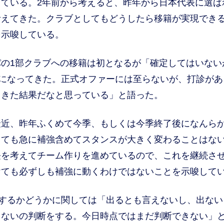
ている。2年前から考えると、昨年から日本代表に選ば
考えてきた。クラブとしてもどうしたら移籍が実現でき
を示唆している。
の1部クラブへの移籍は初となるが「確定してはいない
になってきた。正式オファーには至らないが、打診があ
てきた結果だなと思っている」と語った。
近、昨年ふくめて今季、もしくは今季終了後になんら
しても急に補強含めてスタンスが大きく変わることはな
長を考えてチーム作りを進めているので、これを継続さ
けても必ずしも補強に動くわけではないことを示唆して
するかどうかに関しては「出るとも言えないし、出ない
出ないの判断をする。今日時点ではまだ判断できない」