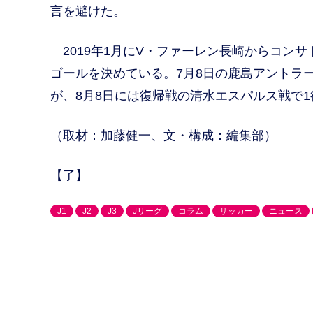
言を避けた。
2019年1月にV・ファーレン長崎からコン
ゴールを決めている。7月8日の鹿島アントラ
が、8月8日には復帰戦の清水エスパルス戦で
（取材：加藤健一、文・構成：編集部）
【了】
J1
J2
J3
Jリーグ
コラム
サッカー
ニュース