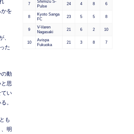
れ
Shimizu S-
7
24
4
8
6
Pulse
るかを
Kyoto Sanga
8
23
5
5
8
FC
V-Varen
9
21
6
2
10
Nagasaki
が、
Avispa
10
21
3
8
7
Fukuoka
った
かの動
いと思
せてい
いる。
とも
と、明