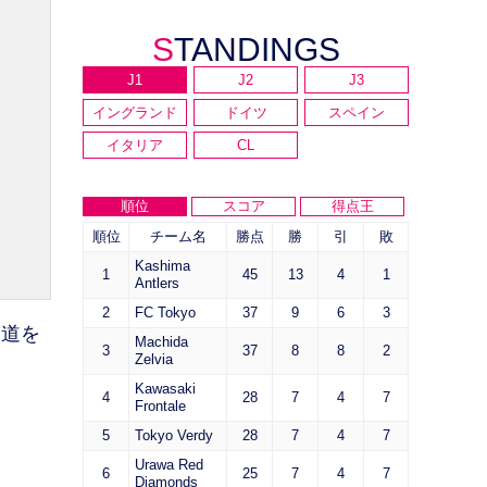
STANDINGS
J1
J2
J3
イングランド
ドイツ
スペイン
イタリア
CL
順位
スコア
得点王
順位
チーム名
勝点
勝
引
敗
Kashima
1
45
13
4
1
Antlers
2
FC Tokyo
37
9
6
3
報道を
Machida
3
37
8
8
2
Zelvia
Kawasaki
4
28
7
4
7
Frontale
5
Tokyo Verdy
28
7
4
7
Urawa Red
6
25
7
4
7
Diamonds