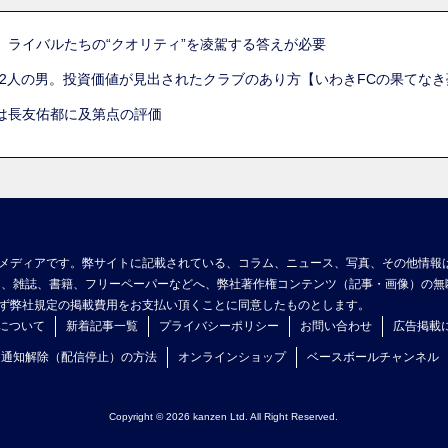
。ライバルたちの“クオリティ”を凌駕する答えが必要
た2人の男。投資価値が見出されたクラブのあり方【いわきFCの果てなき
は長友佑都に及第点の評価
メディアです。弊サイトに記載されている、コラム、ニュース、写真、その他情報
ア、雑誌、書籍、フリーペーパーなどへ、弊社著作権コンテンツ（記事・画像）の無
ず弊社規定の掲載費用をお支払い頂くことに同意したものとします。
について
新着記事一覧
プライバシーポリシー
お問い合わせ
広告掲載
ュ通知解除（配信停止）の方法
オンラインショップ
ベースボールチャンネル
Copyright © 2026 kanzen Ltd. All Right Reserved.