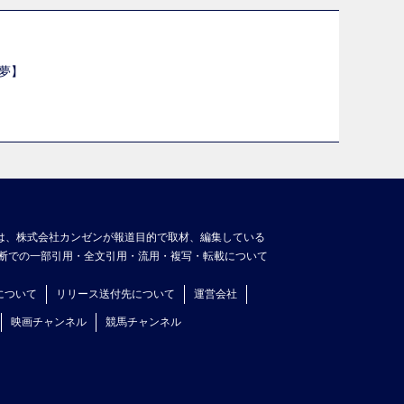
夢】
は、株式会社カンゼンが報道目的で取材、編集している
断での一部引用・全文引用・流用・複写・転載について
について
リリース送付先について
運営会社
映画チャンネル
競馬チャンネル