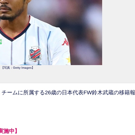
【写真：Getty Images】
、チームに所属する26歳の日本代表FW鈴木武蔵の移籍
実施中】