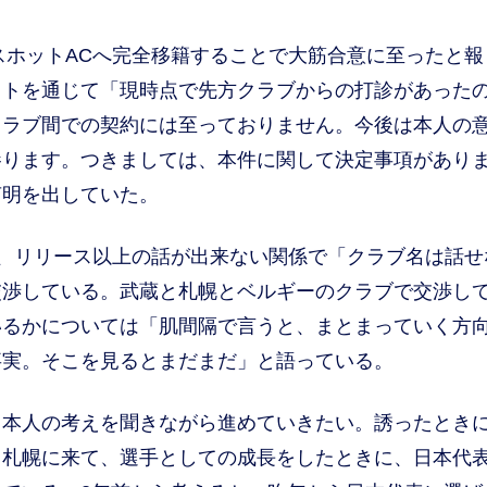
ホットACへ完全移籍することで大筋合意に至ったと報
イトを通じて「現時点で先方クラブからの打診があった
クラブ間での契約には至っておりません。今後は本人の
参ります。つきましては、本件に関して決定事項があり
声明を出していた。
、リリース以上の話が出来ない関係で「クラブ名は話せ
交渉している。武蔵と札幌とベルギーのクラブで交渉し
いるかについては「肌間隔で言うと、まとまっていく方
事実。そこを見るとまだまだ」と語っている。
本人の考えを聞きながら進めていきたい。誘ったとき
、札幌に来て、選手としての成長をしたときに、日本代