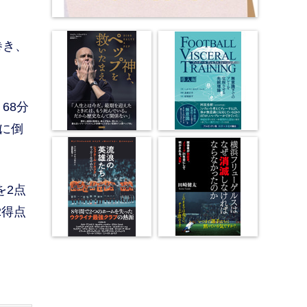
巻き、
68分
に倒
を2点
2得点