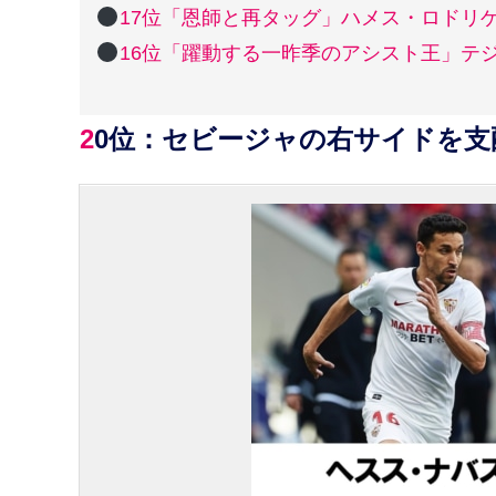
17位「恩師と再タッグ」ハメス・ロドリ
16位「躍動する一昨季のアシスト王」テ
20位：セビージャの右サイドを