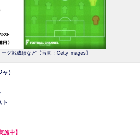
戦成績など【写真：Getty Images】
ジャ）
ト
スト
実施中】