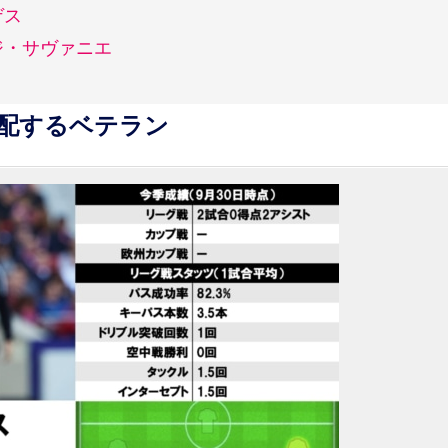
ゲス
ジ・サヴァニエ
支配するベテラン