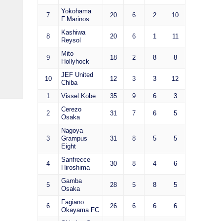
Yokohama
7
20
6
2
10
F.Marinos
Kashiwa
8
20
6
1
11
Reysol
Mito
9
18
2
8
8
Hollyhock
JEF United
10
12
3
3
12
Chiba
1
Vissel Kobe
35
9
6
3
Cerezo
2
31
7
6
5
Osaka
Nagoya
3
Grampus
31
8
5
5
Eight
Sanfrecce
4
30
8
4
6
Hiroshima
Gamba
5
28
5
8
5
Osaka
Fagiano
6
26
6
6
6
Okayama FC