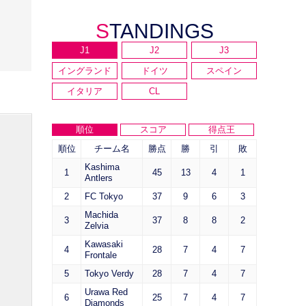
STANDINGS
J1
J2
J3
イングランド
ドイツ
スペイン
イタリア
CL
順位
スコア
得点王
順位
チーム名
勝点
勝
引
敗
Kashima
1
45
13
4
1
Antlers
2
FC Tokyo
37
9
6
3
Machida
3
37
8
8
2
Zelvia
Kawasaki
4
28
7
4
7
Frontale
5
Tokyo Verdy
28
7
4
7
Urawa Red
6
25
7
4
7
Diamonds