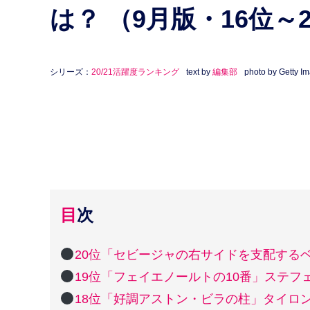
は？ （9月版・16位～
シリーズ：
20/21活躍度ランキング
text by
編集部
photo by Getty I
目次
20位「セビージャの右サイドを支配する
19位「フェイエノールトの10番」ステフ
18位「好調アストン・ビラの柱」タイロ