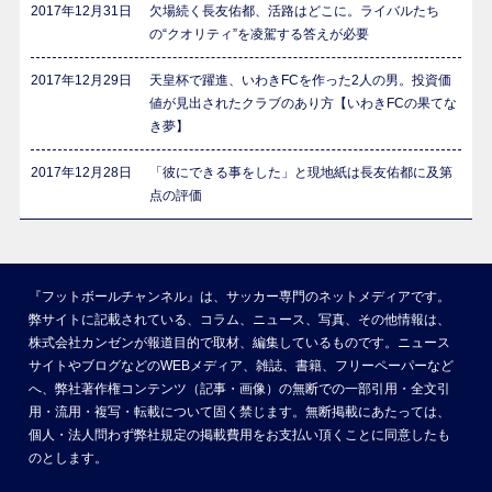
2017年12月31日
欠場続く長友佑都、活路はどこに。ライバルたち
の“クオリティ”を凌駕する答えが必要
2017年12月29日
天皇杯で躍進、いわきFCを作った2人の男。投資価
値が見出されたクラブのあり方【いわきFCの果てな
き夢】
2017年12月28日
「彼にできる事をした」と現地紙は長友佑都に及第
点の評価
『フットボールチャンネル』は、サッカー専門のネットメディアです。
弊サイトに記載されている、コラム、ニュース、写真、その他情報は、
株式会社カンゼンが報道目的で取材、編集しているものです。ニュース
サイトやブログなどのWEBメディア、雑誌、書籍、フリーペーパーなど
へ、弊社著作権コンテンツ（記事・画像）の無断での一部引用・全文引
用・流用・複写・転載について固く禁じます。無断掲載にあたっては、
個人・法人問わず弊社規定の掲載費用をお支払い頂くことに同意したも
のとします。