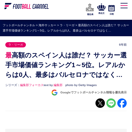
WEリーグ
なでしこジャパン
得点王
日程
順位表
海外サッカー
フットボールチャンネル
>
海外サッカー
>
ラ・リーガ
>
最高額のスペイン人は誰だ？ サッカー
選手市場価値ランキング1～5位。レアルからは0人、最多はバルセロナではなく…
プレミアリーグ
ラ・リーガ
ラ・リーガ
6年前
セリエA
最高額のスペイン人は誰だ？ サッカー選
ブンデスリーガ
手市場価値ランキング1～5位。レアルか
らは0人、最多はバルセロナではなく…
UEFA
ナショナルチーム
シリーズ：
編集部フォーカス
text by
編集部
photo by Getty Images
Googleでフットボールチャンネル情報を優先表示
高校サッカー
動画