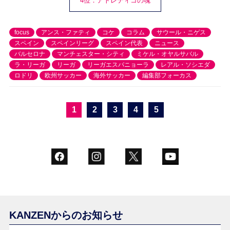
4位：アトレティコの魂
focus
アンス・ファティ
コケ
コラム
サウール・ニゲス
スペイン
スペインリーグ
スペイン代表
ニュース
バルセロナ
マンチェスター・シティ
ミケル・オヤルサバル
ラ・リーガ
リーガ
リーガエスパニョーラ
レアル・ソシエダ
ロドリ
欧州サッカー
海外サッカー
編集部フォーカス
1
2
3
4
5
KANZENからのお知らせ