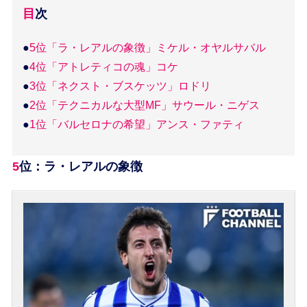
目次
●
5位「ラ・レアルの象徴」ミケル・オヤルサバル
●
4位「アトレティコの魂」コケ
●
3位「ネクスト・ブスケッツ」ロドリ
●
2位「テクニカルな大型MF」サウール・ニゲス
●
1位「バルセロナの希望」アンス・ファティ
5位：ラ・レアルの象徴