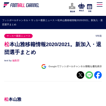
WEリーグ
なでしこジャパン
得点王
日程
順位表
海外サッカー
フットボールチャンネル
>
サッカー最新ニュース
>
松本山雅移籍情報2020/2021。新加入・退
団選手まとめ
プレミアリーグ
ラ・リーガ
サッカー最新ニュース
5年前
セリエA
松本山雅移籍情報2020/2021。新加入・退
ブンデスリーガ
団選手まとめ
UEFA
text by
編集部
Googleでフットボールチャンネル情報を優先表示
ナショナルチーム
高校サッカー
動画
松本山雅