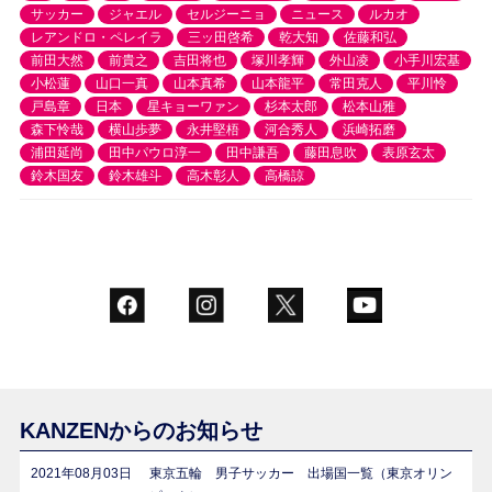
サッカー
ジャエル
セルジーニョ
ニュース
ルカオ
レアンドロ・ペレイラ
三ッ田啓希
乾大知
佐藤和弘
前田大然
前貴之
吉田将也
塚川孝輝
外山凌
小手川宏基
小松蓮
山口一真
山本真希
山本龍平
常田克人
平川怜
戸島章
日本
星キョーワァン
杉本太郎
松本山雅
森下怜哉
横山歩夢
永井堅梧
河合秀人
浜崎拓磨
浦田延尚
田中パウロ淳一
田中謙吾
藤田息吹
表原玄太
鈴木国友
鈴木雄斗
高木彰人
高橋諒
KANZENからのお知らせ
2021年08月03日
東京五輪 男子サッカー 出場国一覧（東京オリン