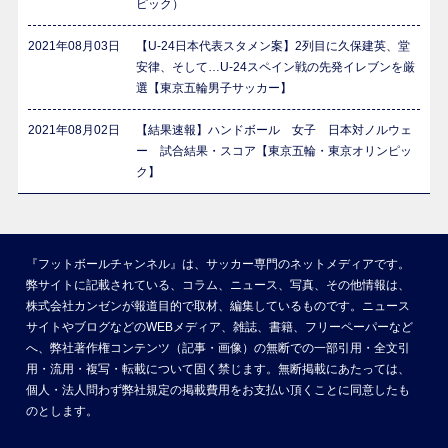
ピック）
2021年08月03日
【U-24日本代表スタメン案】2列目に久保建英、堂
安律、そして…U-24スペイン戦の先発イレブンを厳
選【東京五輪男子サッカー】
2021年08月02日
【結果速報】ハンドボール 女子 日本対ノルウェ
ー 試合結果・スコア【東京五輪・東京オリンピッ
ク】
『フットボールチャンネル』は、サッカー専門のネットメディアです。
弊サイトに記載されている、コラム、ニュース、写真、その他情報は、
株式会社カンゼンが報道目的で取材、編集しているものです。ニュース
サイトやブログなどのWEBメディア、雑誌、書籍、フリーペーパーなど
へ、弊社著作権コンテンツ（記事・画像）の無断での一部引用・全文引
用・流用・複写・転載について固く禁じます。無断掲載にあたっては、
個人・法人問わず弊社規定の掲載費用をお支払い頂くことに同意したも
のとします。