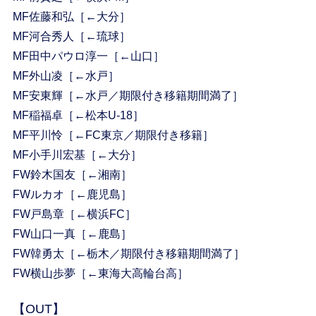
MF佐藤和弘［←大分］
MF河合秀人［←琉球］
MF田中パウロ淳一［←山口］
MF外山凌［←水戸］
MF安東輝［←水戸／期限付き移籍期間満了］
MF稲福卓［←松本U-18］
MF平川怜［←FC東京／期限付き移籍］
MF小手川宏基［←大分］
FW鈴木国友［←湘南］
FWルカオ［←鹿児島］
FW戸島章［←横浜FC］
FW山口一真［←鹿島］
FW韓勇太［←栃木／期限付き移籍期間満了］
FW横山歩夢［←東海大高輪台高］
【OUT】