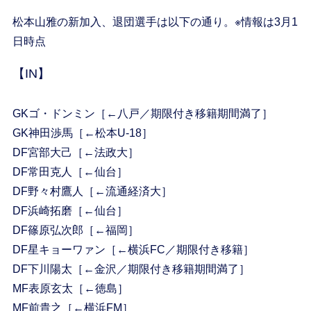
松本山雅の新加入、退団選手は以下の通り。※情報は3月1
日時点
【IN】
GKゴ・ドンミン［←八戸／期限付き移籍期間満了］
GK神田渉馬［←松本U-18］
DF宮部大己［←法政大］
DF常田克人［←仙台］
DF野々村鷹人［←流通経済大］
DF浜崎拓磨［←仙台］
DF篠原弘次郎［←福岡］
DF星キョーワァン［←横浜FC／期限付き移籍］
DF下川陽太［←金沢／期限付き移籍期間満了］
MF表原玄太［←徳島］
MF前貴之［←横浜FM］