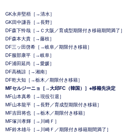
GK永井堅梧［→清水］
GK田中謙吾［→長野］
DF森下怜哉［→Ｃ大阪／育成型期限付き移籍期間満了］
DF森本大貴［→藤枝］
DF三ッ田啓希［→岐阜／期限付き移籍］
DF服部康平［→岐阜］
DF浦田延尚［→愛媛］
DF高橋諒［→湘南］
DF乾大知［→栃木／期限付き移籍］
MFセルジーニョ［→大邱FC（韓国）］※移籍先決定
MF山本真希［→現役引退］
MF山本龍平［→長野／育成型期限付き移籍］
MF吉田将也［→栃木／期限付き移籍］
MF塚川孝輝［→川崎Ｆ］
MF鈴木雄斗［→川崎Ｆ／期限付き移籍期間満了］