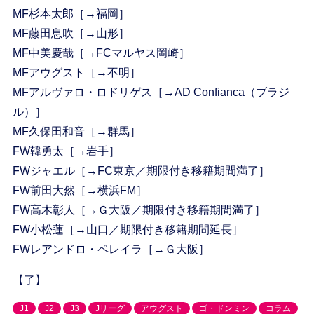
MF杉本太郎［→福岡］
MF藤田息吹［→山形］
MF中美慶哉［→FCマルヤス岡崎］
MFアウグスト［→不明］
MFアルヴァロ・ロドリゲス［→AD Confianca（ブラジ
ル）］
MF久保田和音［→群馬］
FW韓勇太［→岩手］
FWジャエル［→FC東京／期限付き移籍期間満了］
FW前田大然［→横浜FM］
FW高木彰人［→Ｇ大阪／期限付き移籍期間満了］
FW小松蓮［→山口／期限付き移籍期間延長］
FWレアンドロ・ペレイラ［→Ｇ大阪］
【了】
J1
J2
J3
Jリーグ
アウグスト
ゴ・ドンミン
コラム