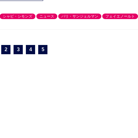
シャビ・シモンズ
ニュース
パリ・サンジェルマン
フェイエノールト
2
3
4
5