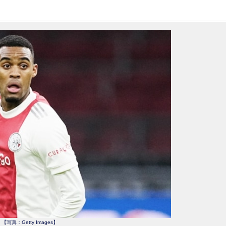
【写真：Getty Images】