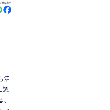
報を優先表示
ら活
に認
は、