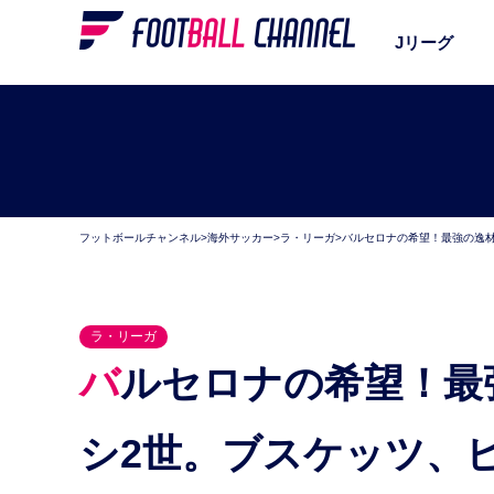
Jリーグ
フットボールチャンネル
>
海外サッカー
>
ラ・リーガ
>
バルセロナの希望！最強の逸材
ラ・リーガ
バルセロナの希望！最強の逸材5人。頭角を現すメッ
シ2世。ブスケッツ、