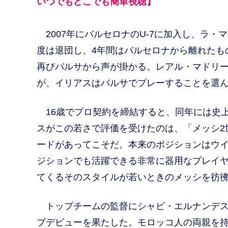
いつでもどこでも簡単視聴】
2007年にバルセロナのU-7に加入し、ラ・
度は退団し、4年間はバルセロナから離れたも
再びバルサから声が掛かる。レアル・マドリ
が、イリアスはバルサでプレーすることを選
16歳でプロ契約を締結すると、同年には史上
スがこの若さで評価を受けたのは、「メッシ2
ードがあってこそだ。本来のポジションはウイ
ジションでも活躍できる非常に器用なプレイ
てくるそのスタイルが若いときのメッシを彷
トップチームの監督にシャビ・エルナンデス
プデビューを果たした。モロッコ人の両親を