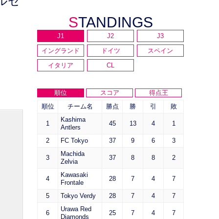
ルセ
STANDINGS
も
J1
J2
J3
イングランド
ドイツ
スペイン
イタリア
CL
順位
スコア
得点王
順位
チーム名
勝点
勝
引
敗
Kashima
1
45
13
4
1
Antlers
2
FC Tokyo
37
9
6
3
Machida
3
37
8
8
2
Zelvia
Kawasaki
4
28
7
4
7
Frontale
5
Tokyo Verdy
28
7
4
7
Urawa Red
6
25
7
4
7
Diamonds