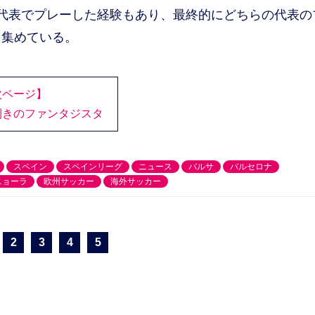
代表でプレーした経験もあり、最終的にどちらの代表の
を集めている。
次ページ】
利きのファンタジスタ
スペイン
スペインリーグ
ニュース
バルサ
バルセロナ
ニョーラ
欧州サッカー
海外サッカー
2
3
4
5