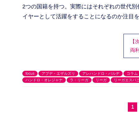
2つの国籍を持つ。実際にはそれぞれの世代別
イヤーとして活躍をすることになるのか注目
【
両
focus
アブデ・エザルズリ
アレハンドロ・バルデ
コラム
ハンドロ・オレジャナ
ラ・リーガ
リーガ
リーガエスパ
1