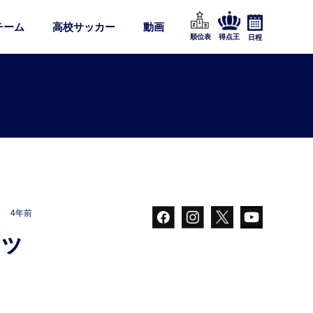
チーム
高校サッカー
動画
順位表
得点王
日程
4年前