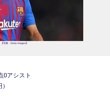
【写真：Getty Images】
）
点0アシスト
円）