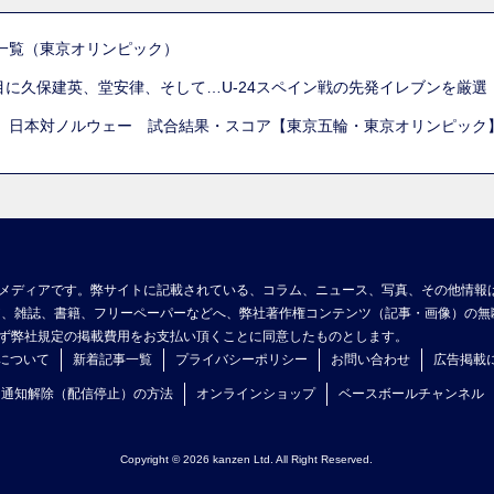
一覧（東京オリンピック）
列目に久保建英、堂安律、そして…U-24スペイン戦の先発イレブンを厳
 日本対ノルウェー 試合結果・スコア【東京五輪・東京オリンピック
メディアです。弊サイトに記載されている、コラム、ニュース、写真、その他情報
ア、雑誌、書籍、フリーペーパーなどへ、弊社著作権コンテンツ（記事・画像）の無
ず弊社規定の掲載費用をお支払い頂くことに同意したものとします。
について
新着記事一覧
プライバシーポリシー
お問い合わせ
広告掲載
ュ通知解除（配信停止）の方法
オンラインショップ
ベースボールチャンネル
Copyright © 2026 kanzen Ltd. All Right Reserved.