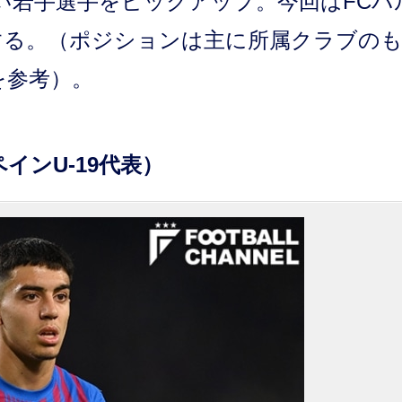
い若手選手をピックアップ。今回はFCバ
する。（ポジションは主に所属クラブの
』を参考）。
インU-19代表）