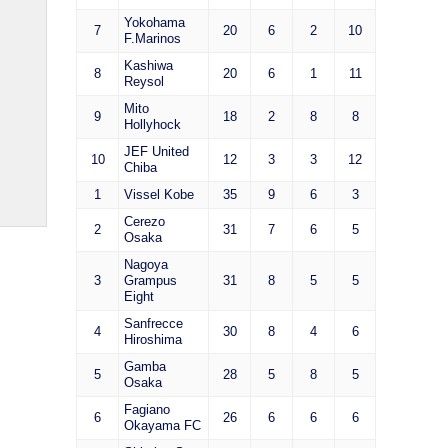
Yokohama
7
20
6
2
10
F.Marinos
Kashiwa
8
20
6
1
11
Reysol
Mito
9
18
2
8
8
Hollyhock
JEF United
10
12
3
3
12
Chiba
1
Vissel Kobe
35
9
6
3
Cerezo
2
31
7
6
5
Osaka
Nagoya
3
Grampus
31
8
5
5
Eight
Sanfrecce
4
30
8
4
6
Hiroshima
Gamba
5
28
5
8
5
Osaka
Fagiano
6
26
6
6
6
Okayama FC