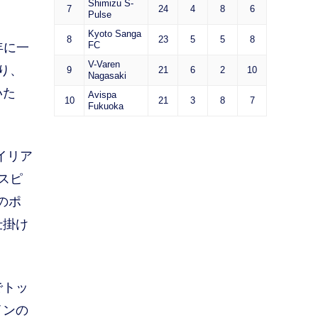
Shimizu S-
7
24
4
8
6
Pulse
Kyoto Sanga
8
23
5
5
8
FC
年に一
V-Varen
り、
9
21
6
2
10
Nagasaki
いた
Avispa
10
21
3
8
7
Fukuoka
イリア
スピ
のポ
仕掛け
でトッ
インの