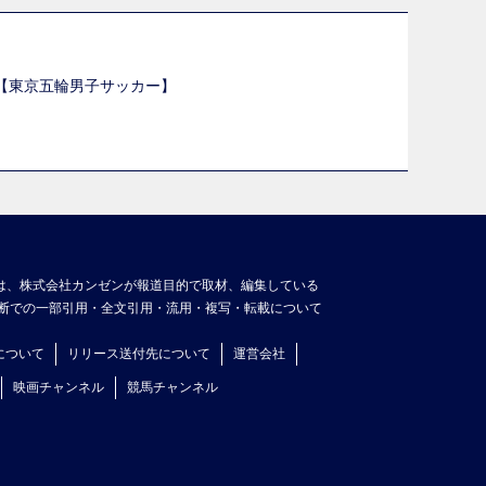
選【東京五輪男子サッカー】
】
は、株式会社カンゼンが報道目的で取材、編集している
断での一部引用・全文引用・流用・複写・転載について
について
リリース送付先について
運営会社
映画チャンネル
競馬チャンネル