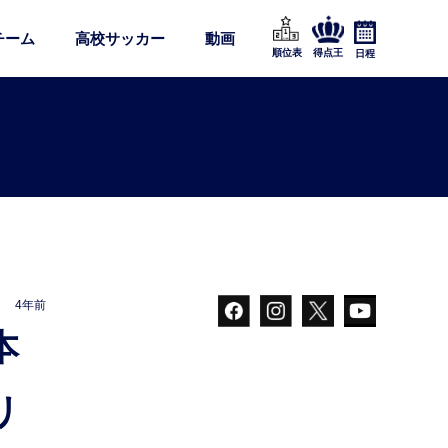
チーム
高校サッカー
動画
順位表
得点王
日程
4年前
リ