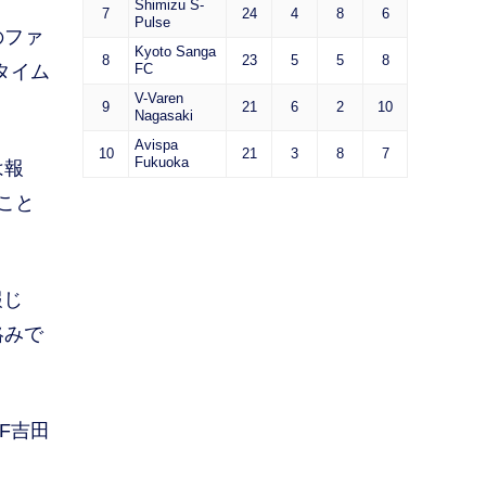
Shimizu S-
7
24
4
8
6
Pulse
のファ
Kyoto Sanga
8
23
5
5
8
タイム
FC
V-Varen
9
21
6
2
10
Nagasaki
Avispa
10
21
3
8
7
Fukuoka
は報
こと
報じ
絡みで
F吉田