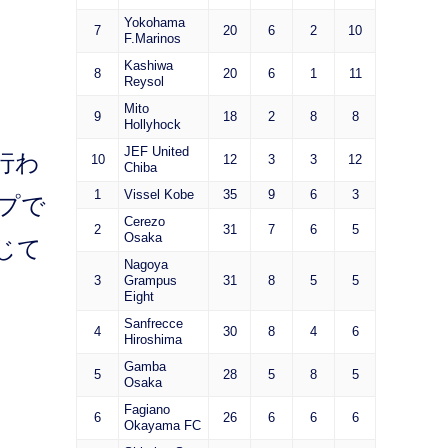
Yokohama
7
20
6
2
10
F.Marinos
Kashiwa
8
20
6
1
11
Reysol
Mito
9
18
2
8
8
Hollyhock
JEF United
行わ
10
12
3
3
12
Chiba
1
Vissel Kobe
35
9
6
3
プで
Cerezo
2
31
7
6
5
Osaka
じて
Nagoya
3
Grampus
31
8
5
5
Eight
Sanfrecce
4
30
8
4
6
Hiroshima
Gamba
5
28
5
8
5
Osaka
Fagiano
6
26
6
6
6
Okayama FC