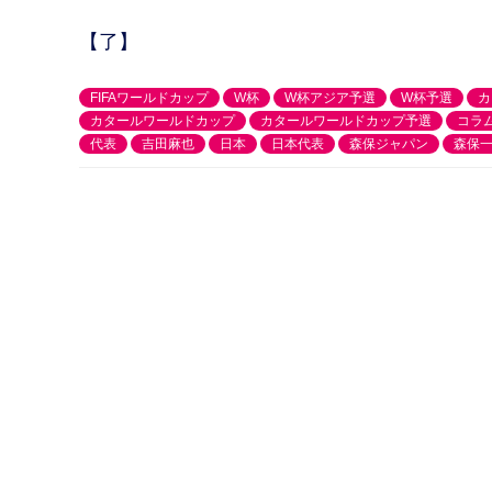
【了】
FIFAワールドカップ
W杯
W杯アジア予選
W杯予選
カ
カタールワールドカップ
カタールワールドカップ予選
コラ
代表
吉田麻也
日本
日本代表
森保ジャパン
森保