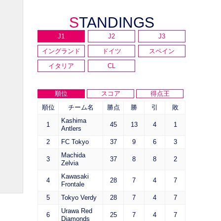
STANDINGS
J1
J2
J3
イングランド
ドイツ
スペイン
イタリア
CL
順位
スコア
得点王
順位
チーム名
勝点
勝
引
敗
Kashima
1
45
13
4
1
Antlers
2
FC Tokyo
37
9
6
3
Machida
3
37
8
8
2
Zelvia
Kawasaki
4
28
7
4
7
Frontale
5
Tokyo Verdy
28
7
4
7
Urawa Red
6
25
7
4
7
Diamonds