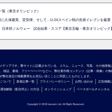
一覧（東京オリンピック）
列目に久保建英、堂安律、そして…U-24スペイン戦の先発イレブンを厳
 日本対ノルウェー 試合結果・スコア【東京五輪・東京オリンピック
メディアです。弊サイトに記載されている、コラム、ニュース、写真、その他情報
ア、雑誌、書籍、フリーペーパーなどへ、弊社著作権コンテンツ（記事・画像）の無
ず弊社規定の掲載費用をお支払い頂くことに同意したものとします。
について
新着記事一覧
プライバシーポリシー
お問い合わせ
広告掲載
ュ通知解除（配信停止）の方法
オンラインショップ
ベースボールチャンネル
Copyright © 2026 kanzen Ltd. All Right Reserved.