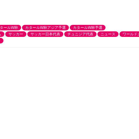
タールW杯
カタールW杯アジア予選
カタールW杯予選
ム
サッカー
サッカー日本代表
チュニジア代表
ニュース
ワールド
一