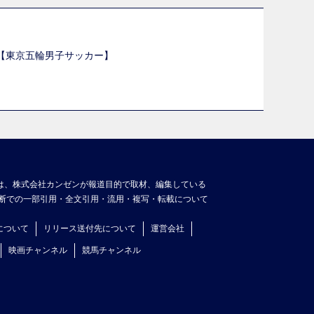
選【東京五輪男子サッカー】
】
は、株式会社カンゼンが報道目的で取材、編集している
断での一部引用・全文引用・流用・複写・転載について
について
リリース送付先について
運営会社
映画チャンネル
競馬チャンネル