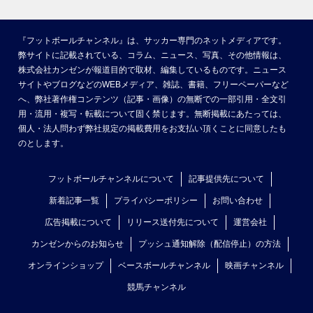
『フットボールチャンネル』は、サッカー専門のネットメディアです。
弊サイトに記載されている、コラム、ニュース、写真、その他情報は、
株式会社カンゼンが報道目的で取材、編集しているものです。ニュース
サイトやブログなどのWEBメディア、雑誌、書籍、フリーペーパーなど
へ、弊社著作権コンテンツ（記事・画像）の無断での一部引用・全文引
用・流用・複写・転載について固く禁じます。無断掲載にあたっては、
個人・法人問わず弊社規定の掲載費用をお支払い頂くことに同意したも
のとします。
フットボールチャンネルについて
記事提供先について
新着記事一覧
プライバシーポリシー
お問い合わせ
広告掲載について
リリース送付先について
運営会社
カンゼンからのお知らせ
プッシュ通知解除（配信停止）の方法
オンラインショップ
ベースボールチャンネル
映画チャンネル
競馬チャンネル