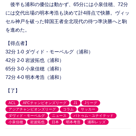
後半も浦和の優位は動かず、65分には小泉佳穂、72分
には交代出場の明本考浩も決めて計4得点で快勝。ヴィッ
セル神戸を破った韓国王者全北現代の待つ準決勝へと駒
を進めた。
【得点者】
32分 1-0 ダヴィド・モーベルグ（浦和）
42分 2-0 岩波拓也（浦和）
65分 3-0 小泉佳穂（浦和）
72分 4-0 明本考浩（浦和）
【了】
ACL
AFCチャンピオンズリーグ
J1
Jリーグ
アジアチャンピオンズリーグ
コラム
サッカー
ダヴィド・モーベルグ
ニュース
パトゥム・ユナイテッド
小泉佳穂
岩波拓也
日本
明本考浩
浦和レッズ