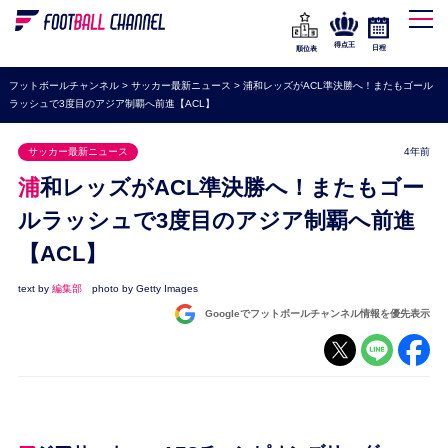
WEリーグ
なでしこジャパン
得点王
日程
順位表
海外サッカー
フットボールチャンネル
>
サッカー最新ニュース
>
浦和レッズがACL準決勝へ！またもゴール
ラッシュで3度目のアジア制覇へ前進【ACL】
プレミアリーグ
ラ・リーガ
サッカー最新ニュース
4年前
セリエA
浦和レッズがACL準決勝へ！またもゴー
ブンデスリーガ
ルラッシュで3度目のアジア制覇へ前進
【ACL】
UEFA
ナショナルチーム
text by
編集部
photo by Getty Images
Googleでフットボールチャンネル情報を優先表示
高校サッカー
動画