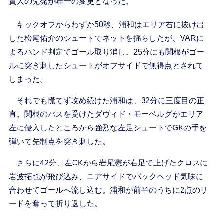
貴大の先発が唯一の変更となった。
キックオフからわずか50秒、浦和はエリア右に抜け出
した松尾佑介のシュートでネットを揺らしたが、VARに
よるハンド判定でゴール取り消し。25分にも関根がゴー
ルに突き刺したシュートがオフサイドで無得点とされて
しまった。
それでも慌てず攻め続けた浦和は、32分に三度目の正
直。関根のパスを受けたダヴィド・モーベルグがエリア
左に侵入したところから強烈な左足シュートでGKの手を
弾いて先制点を突き刺した。
さらに42分、左CKから岩尾憲が右足で上げたクロスに
岩波拓也が飛び込み、ニアサイドでバックヘッド気味に
合わせてゴールへ流し込む。浦和が前半のうちに2点のリ
ードを奪って折り返した。