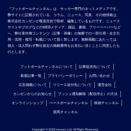
『フットボールチャンネル』は、サッカー専門のネットメディアです。
弊サイトに記載されている、コラム、ニュース、写真、その他情報は、
株式会社カンゼンが報道目的で取材、編集しているものです。ニュース
サイトやブログなどのWEBメディア、雑誌、書籍、フリーペーパーなど
へ、弊社著作権コンテンツ（記事・画像）の無断での一部引用・全文引
用・流用・複写・転載について固く禁じます。無断掲載にあたっては、
個人・法人問わず弊社規定の掲載費用をお支払い頂くことに同意したも
のとします。
フットボールチャンネルについて
記事提供先について
新着記事一覧
プライバシーポリシー
お問い合わせ
広告掲載について
リリース送付先について
運営会社
カンゼンからのお知らせ
プッシュ通知解除（配信停止）の方法
オンラインショップ
ベースボールチャンネル
映画チャンネル
競馬チャンネル
Copyright © 2026 kanzen Ltd. All Right Reserved.