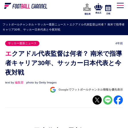
WEリーグ
なでしこジャパン
得点王
日程
順位表
海外サッカー
フットボールチャンネル
>
サッカー最新ニュース
>
エクアドル代表監督は何者？ 南米で指導者
キャリア30年、サッカー日本代表と今夜対戦
プレミアリーグ
ラ・リーガ
サッカー最新ニュース
4年前
セリエA
エクアドル代表監督は何者？ 南米で指導
ブンデスリーガ
者キャリア30年、サッカー日本代表と今
夜対戦
UEFA
ナショナルチーム
text by
編集部
photo by Getty Images
Googleでフットボールチャンネル情報を優先表示
高校サッカー
動画