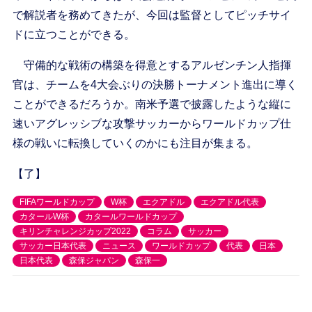
で解説者を務めてきたが、今回は監督としてピッチサイ
ドに立つことができる。
守備的な戦術の構築を得意とするアルゼンチン人指揮
官は、チームを4大会ぶりの決勝トーナメント進出に導く
ことができるだろうか。南米予選で披露したような縦に
速いアグレッシブな攻撃サッカーからワールドカップ仕
様の戦いに転換していくのかにも注目が集まる。
【了】
FIFAワールドカップ
W杯
エクアドル
エクアドル代表
カタールW杯
カタールワールドカップ
キリンチャレンジカップ2022
コラム
サッカー
サッカー日本代表
ニュース
ワールドカップ
代表
日本
日本代表
森保ジャパン
森保一