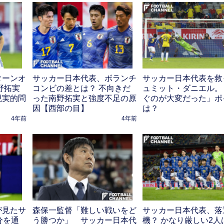
ターンオ
サッカー日本代表、ボランチ
サッカー日本代表を救
野拓実
コンビの差とは？ 不向きだ
ュミット・ダニエル。
現実的問
った南野拓実と強度不足の原
ぐのが大変だった」ポ
因【西部の目】
は？
4年前
4年前
が見たサ
森保一監督「難しい戦いをど
サッカー日本代表、落
分を通
う勝つか」 サッカー日本代
機？ かなり厳しい2人