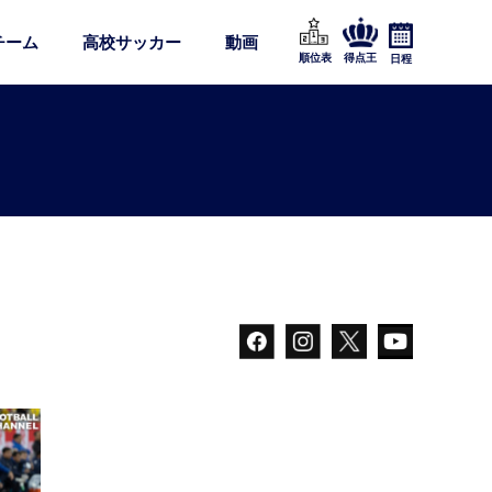
チーム
高校サッカー
動画
順位表
得点王
日程