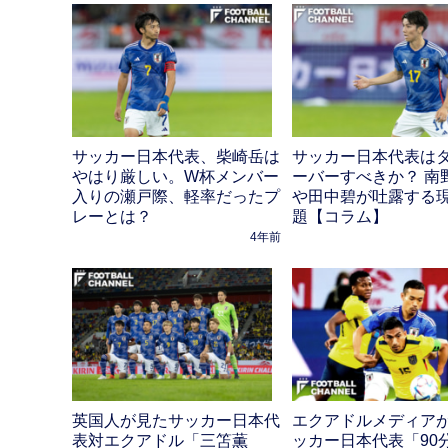
サッカー日本代表、柴崎岳は
サッカー日本代表は
やはり厳しい。W杯メンバー
ーバーすべきか？ 南
入りの瀬戸際、軽率だったプ
や田中碧が吐露する
レーとは？
題【コラム】
4年前
英国人が見たサッカー日本代
エクアドルメディア
表対エクアドル「三笘薫
ッカー日本代表「90