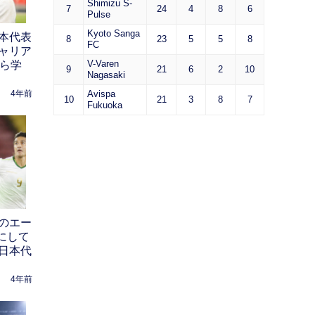
Shimizu S-
7
24
4
8
6
Pulse
Kyoto Sanga
本代表
8
23
5
5
8
FC
ャリア
V-Varen
から学
9
21
6
2
10
Nagasaki
Avispa
4年前
10
21
3
8
7
Fukuoka
のエー
にして
日本代
4年前