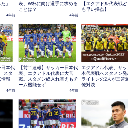
った」
表、W杯に向け選手に求める
【エクアドル代表戦ど
ことは？
も早い採点】
4年前
4年前
ー日本代
【前半速報】サッカー日本代
エクアドル代表、サッ
表 スタ
表、エクアドル代表に大苦
本代表戦へスタメン発
点情報
戦。スタメン総入れ替えもチ
ライトンの2人が三笘
ーム機能せず
僚対決
4年前
4年前