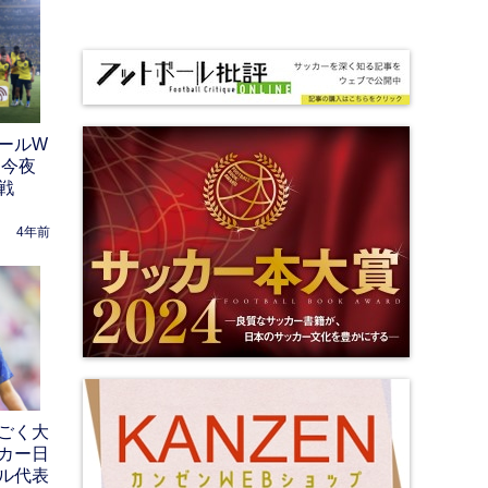
ールW
 今夜
戦
4年前
ごく大
カー日
ル代表