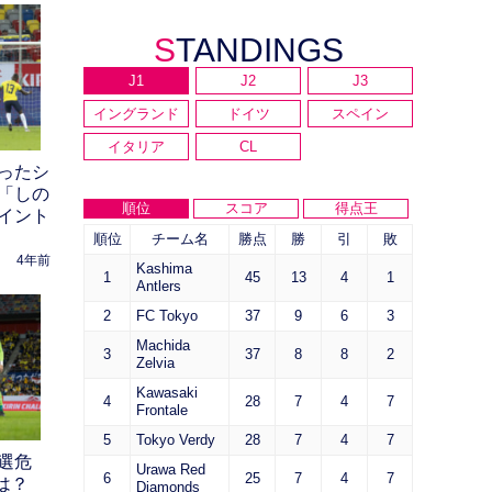
STANDINGS
J1
J2
J3
イングランド
ドイツ
スペイン
イタリア
CL
ったシ
「しの
順位
スコア
得点王
イント
順位
チーム名
勝点
勝
引
敗
4年前
Kashima
1
45
13
4
1
Antlers
2
FC Tokyo
37
9
6
3
Machida
3
37
8
8
2
Zelvia
Kawasaki
4
28
7
4
7
Frontale
5
Tokyo Verdy
28
7
4
7
選危
Urawa Red
6
25
7
4
7
は？
Diamonds