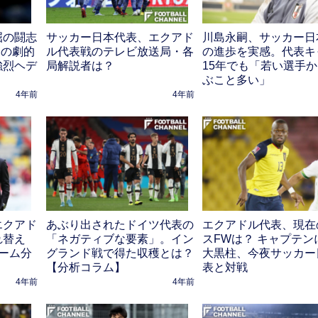
屈の闘志
サッカー日本代表、エクアド
川島永嗣、サッカー日
発の劇的
ル代表戦のテレビ放送局・各
の進歩を実感。代表キ
強烈ヘデ
局解説者は？
15年でも「若い選手
ぶこと多い」
4年前
4年前
エクアド
あぶり出されたドイツ代表の
エクアドル代表、現在
れ替え
「ネガティブな要素」。イン
スFWは？ キャプテン
ーム分
グランド戦で得た収穫とは？
大黒柱、今夜サッカー
【分析コラム】
表と対戦
4年前
4年前