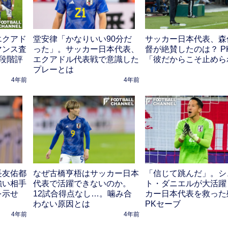
エクアド
堂安律「かなりいい90分だ
サッカー日本代表、森
マンス査
った」。サッカー日本代表、
督が絶賛したのは？ P
段階評
エクアドル代表戦で意識した
「彼だからこそ止めら
プレーとは
4年前
4年前
長友佑都
なぜ古橋亨梧はサッカー日本
「信じて跳んだ」。シ
強い相手
代表で活躍できないのか。
ト・ダニエルが大活躍
を示せ
12試合得点なし…。噛み合
カー日本代表を救った
わない原因とは
PKセーブ
4年前
4年前