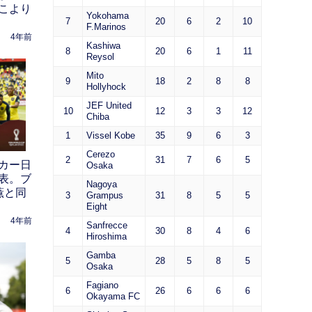
こより
Yokohama
7
20
6
2
10
F.Marinos
4年前
Kashiwa
8
20
6
1
11
Reysol
Mito
9
18
2
8
8
Hollyhock
JEF United
10
12
3
3
12
Chiba
1
Vissel Kobe
35
9
6
3
Cerezo
2
31
7
6
5
カー日
Osaka
表。ブ
Nagoya
薫と同
3
Grampus
31
8
5
5
Eight
4年前
Sanfrecce
4
30
8
4
6
Hiroshima
Gamba
5
28
5
8
5
Osaka
Fagiano
6
26
6
6
6
Okayama FC