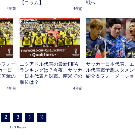
【コラム】
戦へ
4年前
4年前
本フォー
エクアドル代表の最新FIFA
サッカー日本代表、エ
カー日
ランキングは？今夜、サッカ
ル代表戦予想スタメン
三笘薫の
ー日本代表と対戦。南米での
紹介＆フォーメーショ
順位は？
4年前
4年前
2
3
⟩
⟩⟩
1 / 3 Pages