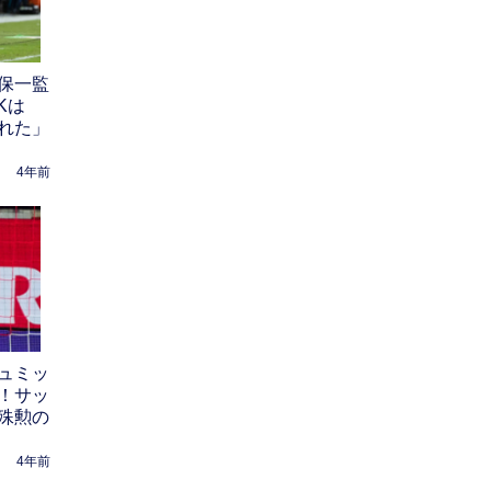
保一監
Kは
れた」
4年前
ュミッ
！サッ
殊勲の
4年前