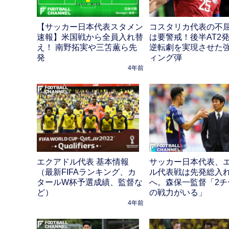
【サッカー日本代表スタメン
コスタリカ代表の不
速報】米国戦から全員入れ替
は要警戒！後半AT2
え！ 南野拓実や三笘薫ら先
逆転劇を実現させた
発
ィング弾
4年前
エクアドル代表 基本情報
サッカー日本代表、
（最新FIFAランキング、カ
ル代表戦は先発総入
タールW杯予選成績、監督な
へ。森保一監督「2チ
ど）
の戦力がいる」
4年前