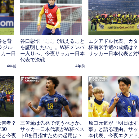
番を背
谷口彰悟「ここで戦えること
エクアドル代表、カタ
ラジル
を証明したい」。W杯メンバ
杯南米予選の成績は？
ッカー日
ー入りへ、今夜サッカー日本
サッカー日本代表と対
代表で決戦
4年前
4年前
は何者？
三笘薫は先発で使うべきか。
原口元気が「明日はす
30
サッカー日本代表がW杯ベス
事」と語る理由。サッ
表と今夜
ト8を目指すための起用は？
本代表、今夜エクアド