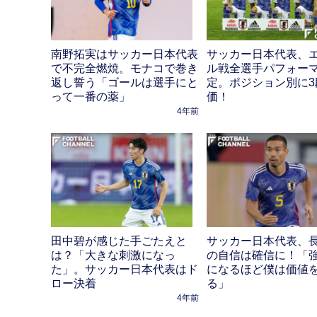
南野拓実はサッカー日本代表
サッカー日本代表、
で不完全燃焼。モナコで巻き
ル戦全選手パフォー
返し誓う「ゴールは選手にと
定。ポジション別に3
って一番の薬」
価！
4年前
田中碧が感じた手ごたえと
サッカー日本代表、
は？「大きな刺激になっ
の自信は確信に！「
た」。サッカー日本代表はド
になるほど僕は価値
ロー決着
る」
4年前