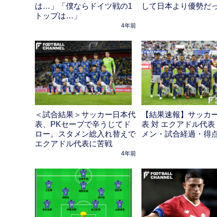
は…」「僕ならドイツ戦の1
して日本より優勢だ
トップは…」
4年前
＜試合結果＞サッカー日本代
【結果速報】サッカ
表、PKセーブで辛うじてド
表 対 エクアドル代
ロー。スタメン総入れ替えで
メン・試合経過・得
エクアドル代表に苦戦
4年前