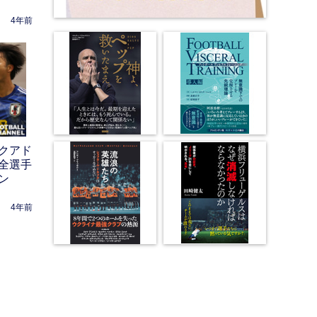
4年前
クアド
全選手
ン
4年前