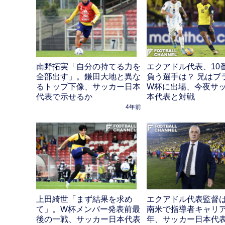
南野拓実「自分の持てる力を
エクアドル代表、10
全部出す」。鎌田大地と異な
負う選手は？ 兄はブ
るトップ下像、サッカー日本
W杯に出場、今夜サ
代表で示せるか
本代表と対戦
4年前
上田綺世「まず結果を求め
エクアドル代表監督
て」。W杯メンバー発表前最
南米で指導者キャリア
後の一戦、サッカー日本代表
年、サッカー日本代