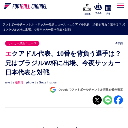
WEリーグ
なでしこジャパン
得点王
日程
順位表
海外サッカー
フットボールチャンネル
>
サッカー最新ニュース
>
エクアドル代表、10番を背負う選手は？ 兄
はブラジルW杯に出場、今夜サッカー日本代表と対戦
プレミアリーグ
ラ・リーガ
サッカー最新ニュース
4年前
セリエA
エクアドル代表、10番を背負う選手は？
ブンデスリーガ
兄はブラジルW杯に出場、今夜サッカー
日本代表と対戦
UEFA
ナショナルチーム
text by
編集部
photo by Getty Images
Googleでフットボールチャンネル情報を優先表示
高校サッカー
動画