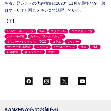
ある。兄レナトの代表招集は2020年11月が最後だが、弟
ロマーリオと同じメキシコで活躍している。
【了】
FIFAワールドカップ
W杯
エクアドル
エクアドル代表
カタールW杯
カタールワールドカップ
キリンチャレンジカップ2022
コラム
サッカー
サッカー日本代表
ニュース
ワールドカップ
代表
日本
日本代表
森保ジャパン
森保一
KANZENからのお知らせ