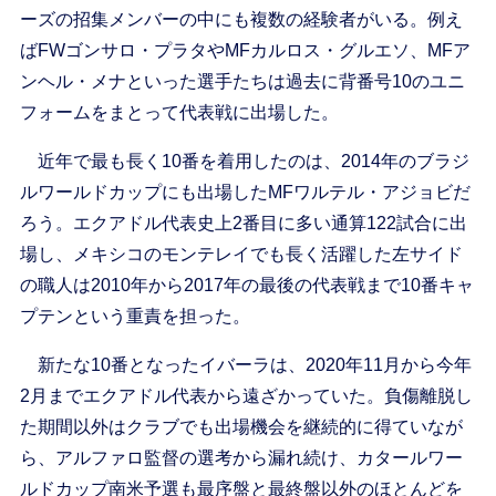
ーズの招集メンバーの中にも複数の経験者がいる。例え
ばFWゴンサロ・プラタやMFカルロス・グルエソ、MFア
ンヘル・メナといった選手たちは過去に背番号10のユニ
フォームをまとって代表戦に出場した。
近年で最も長く10番を着用したのは、2014年のブラジ
ルワールドカップにも出場したMFワルテル・アジョビだ
ろう。エクアドル代表史上2番目に多い通算122試合に出
場し、メキシコのモンテレイでも長く活躍した左サイド
の職人は2010年から2017年の最後の代表戦まで10番キャ
プテンという重責を担った。
新たな10番となったイバーラは、2020年11月から今年
2月までエクアドル代表から遠ざかっていた。負傷離脱し
た期間以外はクラブでも出場機会を継続的に得ていなが
ら、アルファロ監督の選考から漏れ続け、カタールワー
ルドカップ南米予選も最序盤と最終盤以外のほとんどを