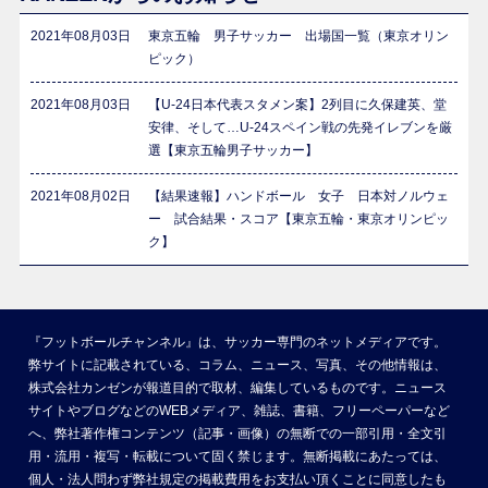
2021年08月03日
東京五輪 男子サッカー 出場国一覧（東京オリン
ピック）
2021年08月03日
【U-24日本代表スタメン案】2列目に久保建英、堂
安律、そして…U-24スペイン戦の先発イレブンを厳
選【東京五輪男子サッカー】
2021年08月02日
【結果速報】ハンドボール 女子 日本対ノルウェ
ー 試合結果・スコア【東京五輪・東京オリンピッ
ク】
『フットボールチャンネル』は、サッカー専門のネットメディアです。
弊サイトに記載されている、コラム、ニュース、写真、その他情報は、
株式会社カンゼンが報道目的で取材、編集しているものです。ニュース
サイトやブログなどのWEBメディア、雑誌、書籍、フリーペーパーなど
へ、弊社著作権コンテンツ（記事・画像）の無断での一部引用・全文引
用・流用・複写・転載について固く禁じます。無断掲載にあたっては、
個人・法人問わず弊社規定の掲載費用をお支払い頂くことに同意したも