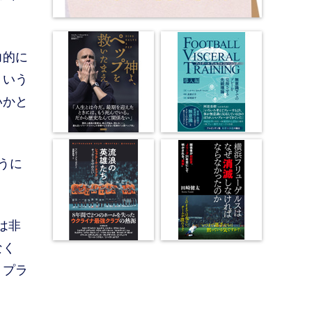
力的に
ういう
いかと
うに
は非
なく
くプラ