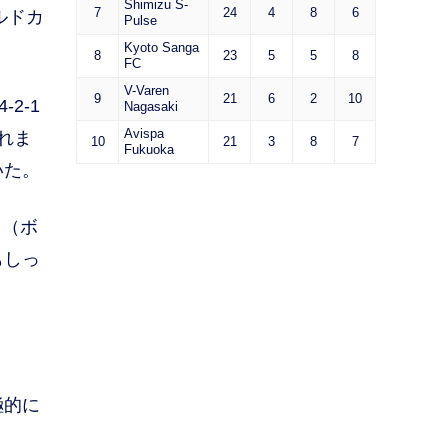
Shimizu S-
7
24
4
8
6
ルドカ
Pulse
Kyoto Sanga
8
23
5
5
8
FC
V-Varen
9
21
6
2
10
2-1
Nagasaki
Avispa
れま
10
21
3
8
7
Fukuoka
いた。
う（ボ
もしっ
極的に