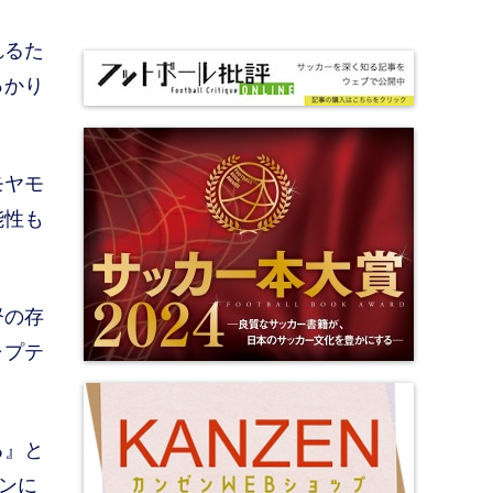
れるた
っかり
モヤモ
能性も
督の存
ャプテ
る』と
ンに