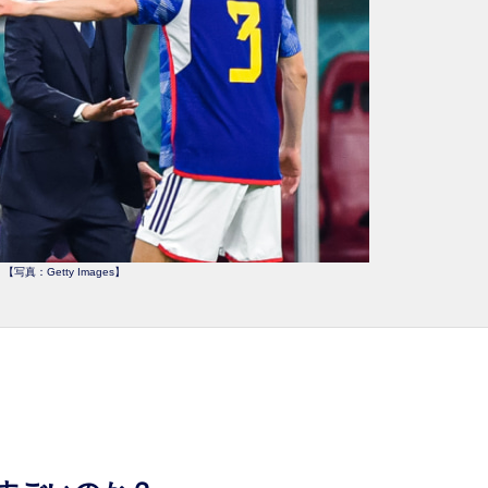
【写真：Getty Images】