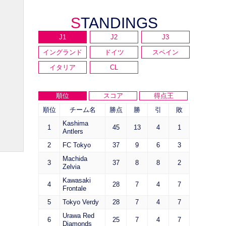
STANDINGS
J1
J2
J3
イングランド
ドイツ
スペイン
イタリア
CL
順位
スコア
得点王
順位
チーム名
勝点
勝
引
敗
Kashima
1
45
13
4
1
Antlers
2
FC Tokyo
37
9
6
3
Machida
3
37
8
8
2
Zelvia
Kawasaki
4
28
7
4
7
Frontale
5
Tokyo Verdy
28
7
4
7
Urawa Red
6
25
7
4
7
Diamonds