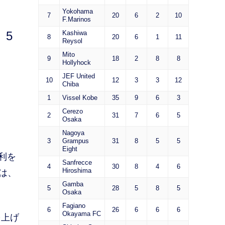
Yokohama
7
20
6
2
10
F.Marinos
。5
Kashiwa
8
20
6
1
11
Reysol
Mito
9
18
2
8
8
Hollyhock
JEF United
10
12
3
3
12
Chiba
1
Vissel Kobe
35
9
6
3
Cerezo
2
31
7
6
5
Osaka
Nagoya
3
Grampus
31
8
5
5
Eight
利を
Sanfrecce
4
30
8
4
6
Hiroshima
は、
Gamba
5
28
5
8
5
Osaka
Fagiano
6
26
6
6
6
Okayama FC
を上げ