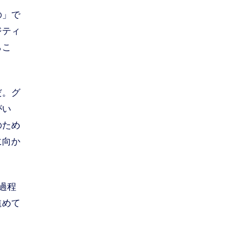
の」で
ジティ
らこ
だ。グ
がい
のため
に向か
過程
進めて