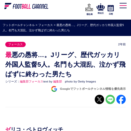
WEリーグ
なでしこジャパン
得点王
日程
順位表
海外サッカー
フットボールチャンネル
>
フォーカス
>
最悪の愚将…。Jリーグ、歴代ガッカリ外国人監督5
人。名門も大混乱、泣かず飛ばずに終わった男たち
プレミアリーグ
ラ・リーガ
フォーカス
2年前
セリエA
最悪の愚将…。Jリーグ、歴代ガッカリ
ブンデスリーガ
外国人監督5人。名門も大混乱、泣かず飛
ばずに終わった男たち
UEFA
シリーズ：
編集部フォーカス
text by
編集部
photo by Getty Images
ナショナルチーム
Googleでフットボールチャンネル情報を優先表示
高校サッカー
動画
ゼリコ・ペトロヴィッチ