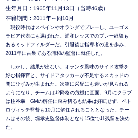
生年月日：1965年11月13日（当時46歳）
在籍期間：2011年～同10月
現役時代はスペインやオランダでプレーし、ユーゴス
ラビア代表にも選ばれた。浦和レッズでのプレー経験も
あるミッドフィルダーだ。引退後は指導者の道を歩み、
2011年に古巣である浦和の監督に就任した。
しかし、結果が出ない。オランダ風味のサイド攻撃を
好む指揮官と、サイドアタッカーが不足するスカッドの
間にひずみが生まれた。次第に采配にも迷いが見られる
ようになり、チームはJ2降格の危機に直面。9月にクラブ
は柱谷幸一GMの解任に踏み切るも結果は好転せず、ペト
ロヴィッチ監督も10月に解任されることとなった。チー
ムはその後、堀孝史監督体制となり15位でJ1残留を決め
た。