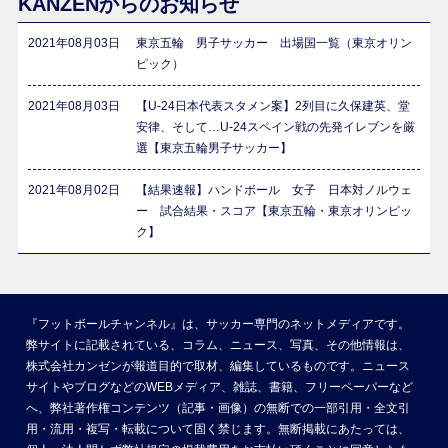
KANZENからのお知らせ
2021年08月03日
東京五輪 男子サッカー 出場国一覧（東京オリン
ピック）
2021年08月03日
【U-24日本代表スタメン案】2列目に久保建英、堂
安律、そして…U-24スペイン戦の先発イレブンを厳
選【東京五輪男子サッカー】
2021年08月02日
【結果速報】ハンドボール 女子 日本対ノルウェ
ー 試合結果・スコア【東京五輪・東京オリンピッ
ク】
『フットボールチャンネル』は、サッカー専門のネットメディアです。
弊サイトに記載されている、コラム、ニュース、写真、その他情報は、
株式会社カンゼンが報道目的で取材、編集しているものです。ニュース
サイトやブログなどのWEBメディア、雑誌、書籍、フリーペーパーなど
へ、弊社著作権コンテンツ（記事・画像）の無断での一部引用・全文引
用・流用・複写・転載について固く禁じます。無断掲載にあたっては、