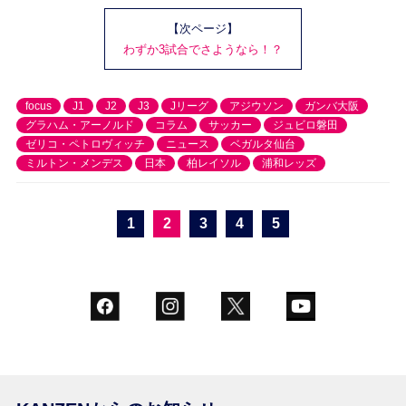
【次ページ】
わずか3試合でさようなら！？
focus
J1
J2
J3
Jリーグ
アジウソン
ガンバ大阪
グラハム・アーノルド
コラム
サッカー
ジュビロ磐田
ゼリコ・ペトロヴィッチ
ニュース
ベガルタ仙台
ミルトン・メンデス
日本
柏レイソル
浦和レッズ
1
2
3
4
5