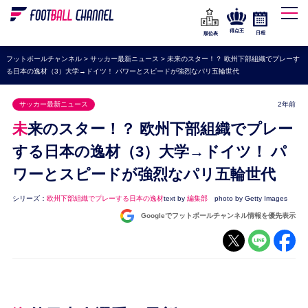
WEリーグ
なでしこジャパン
得点王
日程
順位表
海外サッカー
フットボールチャンネル
>
サッカー最新ニュース
>
未来のスター！？ 欧州下部組織でプレーす
る日本の逸材（3）大学→ドイツ！ パワーとスピードが強烈なパリ五輪世代
プレミアリーグ
ラ・リーガ
サッカー最新ニュース
2年前
セリエA
未来のスター！？ 欧州下部組織でプレー
ブンデスリーガ
する日本の逸材（3）大学→ドイツ！ パ
ワーとスピードが強烈なパリ五輪世代
UEFA
ナショナルチーム
シリーズ：
欧州下部組織でプレーする日本の逸材
text by
編集部
photo by Getty Images
Googleでフットボールチャンネル情報を優先表示
高校サッカー
動画