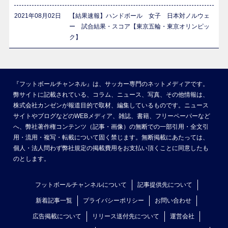
2021年08月02日
【結果速報】ハンドボール 女子 日本対ノルウェ
ー 試合結果・スコア【東京五輪・東京オリンピッ
ク】
『フットボールチャンネル』は、サッカー専門のネットメディアです。
弊サイトに記載されている、コラム、ニュース、写真、その他情報は、
株式会社カンゼンが報道目的で取材、編集しているものです。ニュース
サイトやブログなどのWEBメディア、雑誌、書籍、フリーペーパーなど
へ、弊社著作権コンテンツ（記事・画像）の無断での一部引用・全文引
用・流用・複写・転載について固く禁じます。無断掲載にあたっては、
個人・法人問わず弊社規定の掲載費用をお支払い頂くことに同意したも
のとします。
フットボールチャンネルについて
記事提供先について
新着記事一覧
プライバシーポリシー
お問い合わせ
広告掲載について
リリース送付先について
運営会社