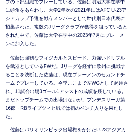
ブの下部組織でプレーしている。佐藤は明治大学在学中
に頭角をあらわし、大学2年次の2021年にはAFC U-23ア
ジアカップ予選を戦うメンバーとして世代別日本代表に
招集された。複数のJリーグクラブが獲得を狙っていると
された中で、佐藤は大学在学中の2023年7月にブレーメ
ンに加入した。
佐藤は強靭なフィジカルとスピード、力強いドリブル
を武器としているFWだ。Jリーグを経ずに欧州に挑戦す
ることを決断した佐藤は、現在ブレーメンのセカンドチ
ームでプレーしている。今季ここまで左WGとして起用さ
れ、11試合出場3ゴール1アシストの成績を残している。
まだトップチームでの出場はないが、ブンデスリーガ第
16節・RBライプツィヒ戦では初のベンチ入りを果たし
た。
佐藤はパリオリンピック出場権をかけたU-23アジアカ