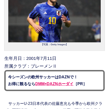
【写真：Getty Images】
生年月日：2001年7月11日
所属クラブ：ブレーメンⅡ
今シーズンの欧州サッカーはDAZNで！
お得に観るなら
DMM×DAZNホーダイ
［PR］
サッカーU-23日本代表の佐藤恵允も今季から欧州クラ