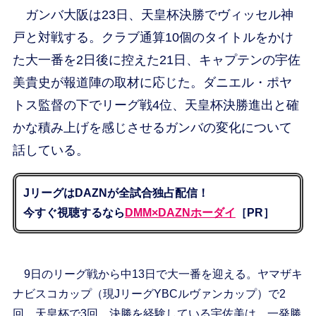
ガンバ大阪は23日、天皇杯決勝でヴィッセル神
戸と対戦する。クラブ通算10個のタイトルをかけ
た大一番を2日後に控えた21日、キャプテンの宇佐
美貴史が報道陣の取材に応じた。ダニエル・ポヤ
トス監督の下でリーグ戦4位、天皇杯決勝進出と確
かな積み上げを感じさせるガンバの変化について
話している。
JリーグはDAZNが全試合独占配信！
今すぐ視聴するなら
DMM×DAZNホーダイ
［PR］
9日のリーグ戦から中13日で大一番を迎える。ヤマザキ
ナビスコカップ（現JリーグYBCルヴァンカップ）で2
回、天皇杯で3回、決勝を経験している宇佐美は、一発勝