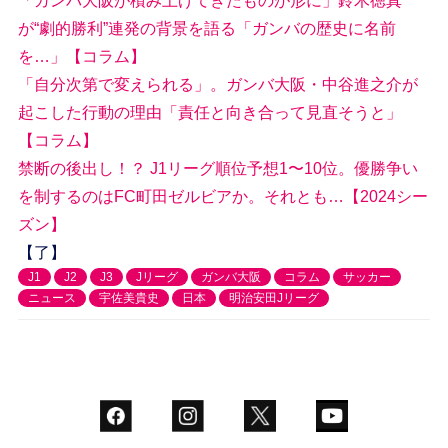
「ガンバ大阪が積み上げてきたものが形に」鈴木徳真
が“劇的勝利”連発の背景を語る「ガンバの歴史に名前
を…」【コラム】
「自分次第で変えられる」。ガンバ大阪・中谷進之介が
起こした行動の理由「責任と向き合って見直そうと」
【コラム】
禁断の後出し！？ J1リーグ順位予想1〜10位。優勝争い
を制するのはFC町田ゼルビアか。それとも…【2024シー
ズン】
【了】
J1
J2
J3
Jリーグ
ガンバ大阪
コラム
サッカー
ニュース
宇佐美貴史
日本
明治安田Jリーグ