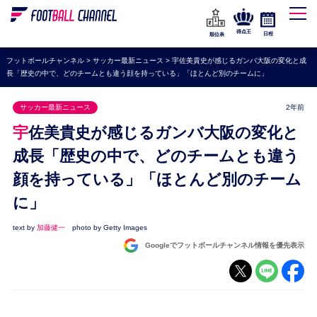
WEリーグ
なでしこジャパン
得点王
日程
順位表
海外サッカー
フットボールチャンネル
>
サッカー最新ニュース
>
宇佐美貴史が感じるガンバ大阪の変化と成
長「歴史の中で、どのチームとも違う顔を持っている」「ほとんど別のチームに」
プレミアリーグ
ラ・リーガ
サッカー最新ニュース
2年前
セリエA
宇佐美貴史が感じるガンバ大阪の変化と
ブンデスリーガ
成長「歴史の中で、どのチームとも違う
顔を持っている」「ほとんど別のチーム
UEFA
に」
ナショナルチーム
高校サッカー
text by
加藤健一
photo by Getty Images
Googleでフットボールチャンネル情報を優先表示
動画