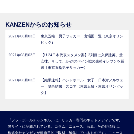
KANZENからのお知らせ
2021年08月03日
東京五輪 男子サッカー 出場国一覧（東京オリン
ピック）
2021年08月03日
【U-24日本代表スタメン案】2列目に久保建英、堂
安律、そして…U-24スペイン戦の先発イレブンを厳
選【東京五輪男子サッカー】
2021年08月02日
【結果速報】ハンドボール 女子 日本対ノルウェ
ー 試合結果・スコア【東京五輪・東京オリンピッ
ク】
『フットボールチャンネル』は、サッカー専門のネットメディアです。
弊サイトに記載されている、コラム、ニュース、写真、その他情報は、
株式会社カンゼンが報道目的で取材、編集しているものです。ニュース