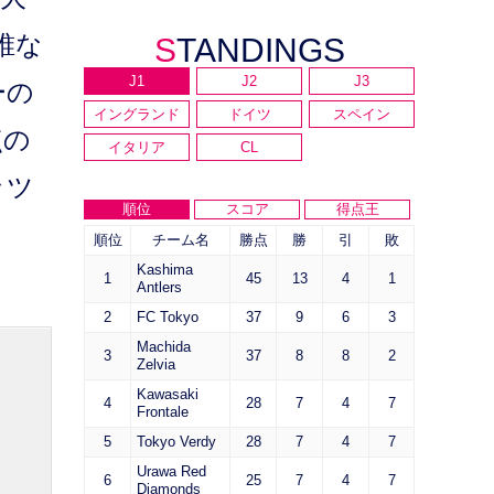
誰な
STANDINGS
J1
J2
J3
ーの
イングランド
ドイツ
スペイン
点の
イタリア
CL
ッツ
順位
スコア
得点王
順位
チーム名
勝点
勝
引
敗
Kashima
1
45
13
4
1
Antlers
2
FC Tokyo
37
9
6
3
Machida
3
37
8
8
2
Zelvia
Kawasaki
4
28
7
4
7
Frontale
5
Tokyo Verdy
28
7
4
7
Urawa Red
6
25
7
4
7
Diamonds