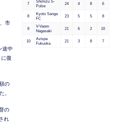
Shimizu S-
7
24
4
8
6
Pulse
Kyoto Sanga
8
23
5
5
8
FC
し、市
V-Varen
9
21
6
2
10
Nagasaki
Avispa
10
21
3
8
7
Fukuoka
ン途中
）に復
額の
した。
督の
され