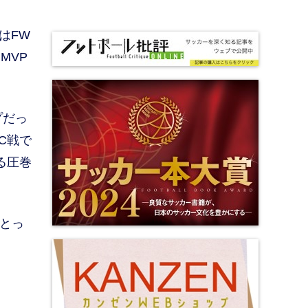
はFW
MVP
プだっ
C戦で
る圧巻
とっ