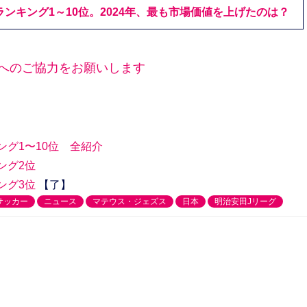
ランキング1～10位。2024年、最も市場価値を上げたのは？
トへのご協力をお願いします
キング1〜10位 全紹介
ング2位
ング3位
【了】
サッカー
ニュース
マテウス・ジェズス
日本
明治安田Jリーグ