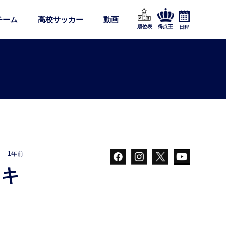
チーム
高校サッカー
動画
順位表
得点王
日程
1年前