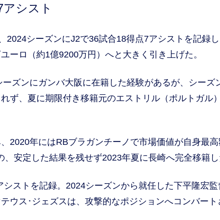
点7アシスト
024シーズンにJ2で36試合18得点7アシストを記録
0万ユーロ（約1億9200万円）へと大きく引き上げた。
シーズンにガンバ大阪に在籍した経験があるが、シーズ
られず、夏に期限付き移籍元のエストリル（ポルトガル
2020年にはRBブラガンチーノで市場価値が自身最高
のの、安定した結果を残せず2023年夏に長崎へ完全移籍
アシストを記録。2024シーズンから就任した下平隆宏監
テウス･ジェズスは、攻撃的なポジションへコンバート