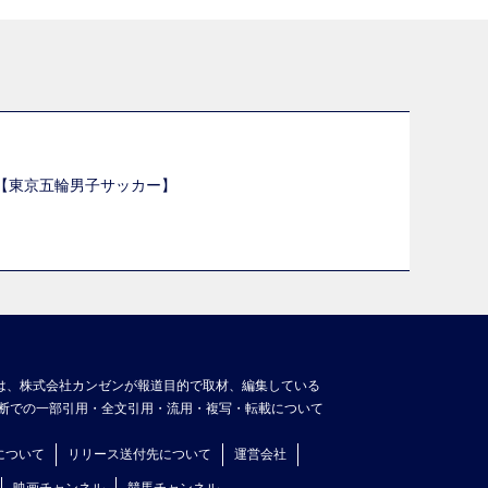
選【東京五輪男子サッカー】
】
は、株式会社カンゼンが報道目的で取材、編集している
断での一部引用・全文引用・流用・複写・転載について
について
リリース送付先について
運営会社