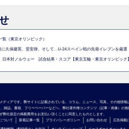
らせ
一覧（東京オリンピック）
列目に久保建英、堂安律、そして…U-24スペイン戦の先発イレブンを厳
 日本対ノルウェー 試合結果・スコア【東京五輪・東京オリンピック
メディアです。弊サイトに記載されている、コラム、ニュース、写真、その他情報
ア、雑誌、書籍、フリーペーパーなどへ、弊社著作権コンテンツ（記事・画像）の無
ず弊社規定の掲載費用をお支払い頂くことに同意したものとします。
について
新着記事一覧
プライバシーポリシー
お問い合わせ
広告掲載