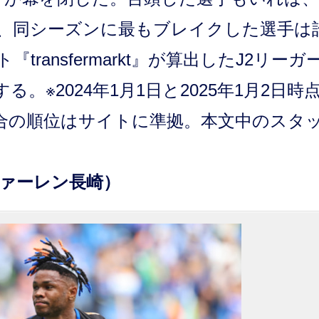
、同シーズンに最もブレイクした選手は
ransfermarkt』が算出したJ2リーガ
※2024年1月1日と2025年1月2日時
合の順位はサイトに準拠。本文中のスタ
ファーレン長崎）