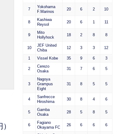
Yokohama
7
20
6
2
10
F.Marinos
Kashiwa
8
20
6
1
11
Reysol
Mito
9
18
2
8
8
Hollyhock
JEF United
10
12
3
3
12
Chiba
1
Vissel Kobe
35
9
6
3
Cerezo
2
31
7
6
5
Osaka
Nagoya
3
Grampus
31
8
5
5
Eight
Sanfrecce
4
30
8
4
6
Hiroshima
Gamba
5
28
5
8
5
Osaka
Fagiano
円）
6
26
6
6
6
Okayama FC