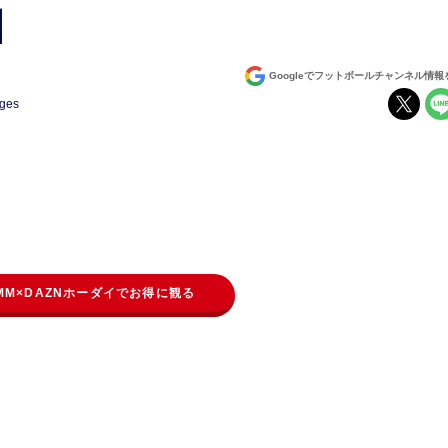
】
Googleでフットボールチャンネル情
ages
MM×DAZNホーダイでお得に観る