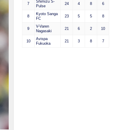
Shimizu S-
7
24
4
8
6
Pulse
Kyoto Sanga
8
23
5
5
8
FC
V-Varen
9
21
6
2
10
Nagasaki
Avispa
10
21
3
8
7
Fukuoka