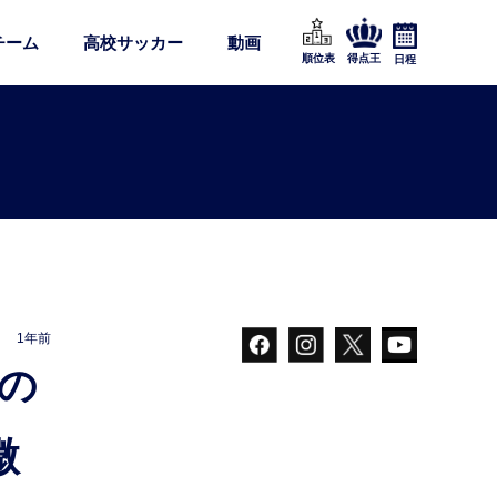
チーム
高校サッカー
動画
順位表
得点王
日程
1年前
微