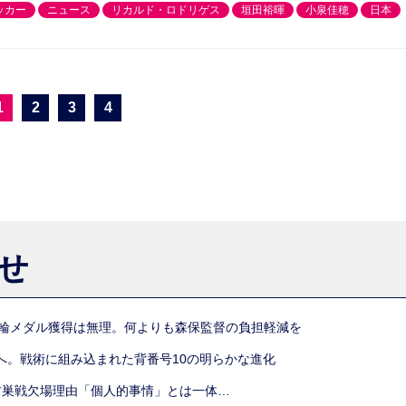
ッカー
ニュース
リカルド・ロドリゲス
垣田裕暉
小泉佳穂
日本
1
2
3
4
らせ
五輪メダル獲得は無理。何よりも森保監督の負担軽減を
へ。戦術に組み込まれた背番号10の明らかな進化
古巣戦欠場理由「個人的事情」とは一体…