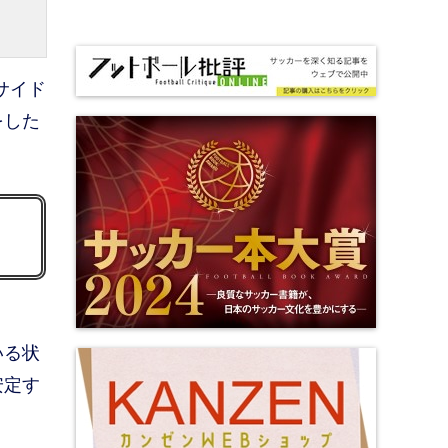
サイド
をした
いる状
安定す