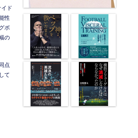
サイド
能性
グボ
幅の
同点
して