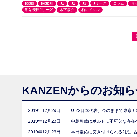
focus
football
J1
J2
J3
Jリーグ
コラム
サ
明治安田Jリーグ
木下康介
柏レイソル
KANZENからのお知
2019年12月29日
U-22日本代表、今のままで東京
2019年12月23日
中島翔哉はポルトに不可欠な存在
2019年12月23日
本田圭佑に突き付けられる2択。