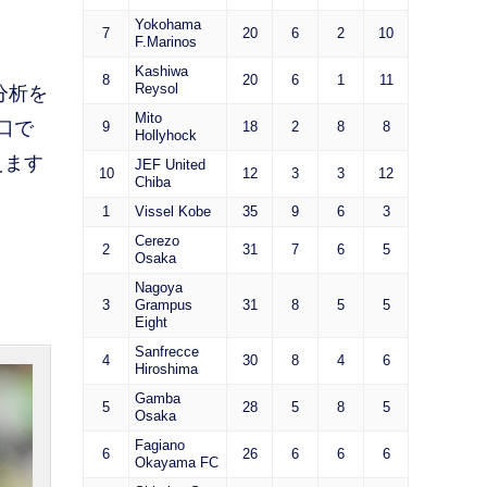
Yokohama
7
20
6
2
10
F.Marinos
Kashiwa
8
20
6
1
11
Reysol
分析を
Mito
口で
9
18
2
8
8
Hollyhock
えます
JEF United
10
12
3
3
12
Chiba
1
Vissel Kobe
35
9
6
3
Cerezo
2
31
7
6
5
Osaka
Nagoya
3
Grampus
31
8
5
5
Eight
Sanfrecce
4
30
8
4
6
Hiroshima
Gamba
5
28
5
8
5
Osaka
Fagiano
6
26
6
6
6
Okayama FC