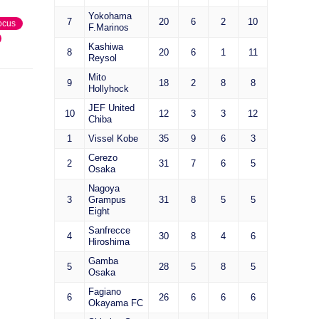
Yokohama
7
20
6
2
10
ocus
F.Marinos
Kashiwa
8
20
6
1
11
Reysol
Mito
9
18
2
8
8
Hollyhock
JEF United
10
12
3
3
12
Chiba
1
Vissel Kobe
35
9
6
3
Cerezo
2
31
7
6
5
Osaka
Nagoya
3
Grampus
31
8
5
5
Eight
Sanfrecce
4
30
8
4
6
Hiroshima
Gamba
5
28
5
8
5
Osaka
Fagiano
6
26
6
6
6
Okayama FC