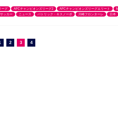
リーグ
AFCチャンピオンズリーグ2
AFCチャンピオンズリーグエリート
f
サッカー
ニュース
パトリック・キスノーボ
川崎フロンターレ
日本
1
2
3
4