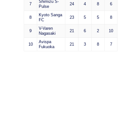
Shimizu S-
7
24
4
8
6
Pulse
Kyoto Sanga
8
23
5
5
8
FC
V-Varen
9
21
6
2
10
Nagasaki
Avispa
10
21
3
8
7
Fukuoka