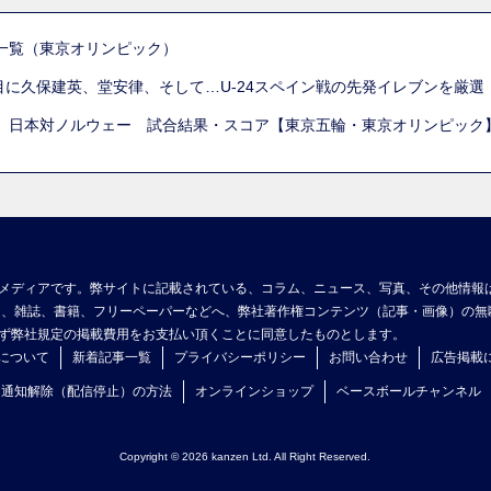
一覧（東京オリンピック）
列目に久保建英、堂安律、そして…U-24スペイン戦の先発イレブンを厳
 日本対ノルウェー 試合結果・スコア【東京五輪・東京オリンピック
メディアです。弊サイトに記載されている、コラム、ニュース、写真、その他情報
ア、雑誌、書籍、フリーペーパーなどへ、弊社著作権コンテンツ（記事・画像）の無
ず弊社規定の掲載費用をお支払い頂くことに同意したものとします。
について
新着記事一覧
プライバシーポリシー
お問い合わせ
広告掲載
ュ通知解除（配信停止）の方法
オンラインショップ
ベースボールチャンネル
Copyright © 2026 kanzen Ltd. All Right Reserved.