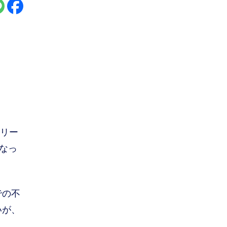
はリー
なっ
での不
いが、