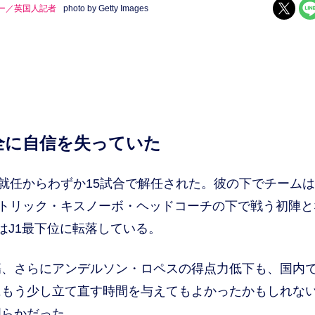
ー／英国人記者
photo by Getty Images
全に自信を失っていた
就任からわずか15試合で解任された。彼の下でチーム
パトリック・キスノーボ・ヘッドコーチの下で戦う初陣と
スはJ1最下位に転落している。
、さらにアンデルソン・ロペスの得点力低下も、国内
にもう少し立て直す時間を与えてもよかったかもしれな
明らかだった。