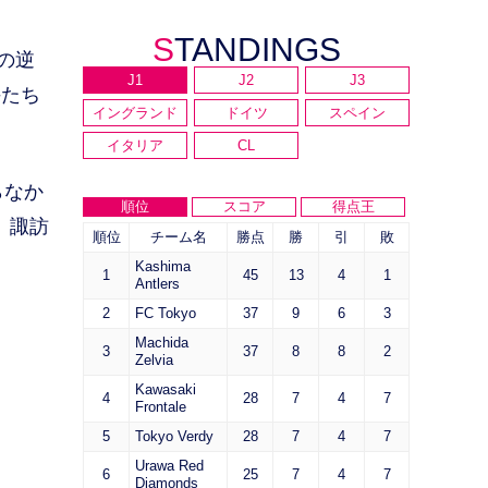
STANDINGS
の逆
J1
J2
J3
手たち
イングランド
ドイツ
スペイン
イタリア
CL
らなか
順位
スコア
得点王
、諏訪
順位
チーム名
勝点
勝
引
敗
Kashima
1
45
13
4
1
Antlers
2
FC Tokyo
37
9
6
3
Machida
3
37
8
8
2
Zelvia
Kawasaki
4
28
7
4
7
Frontale
5
Tokyo Verdy
28
7
4
7
Urawa Red
6
25
7
4
7
Diamonds