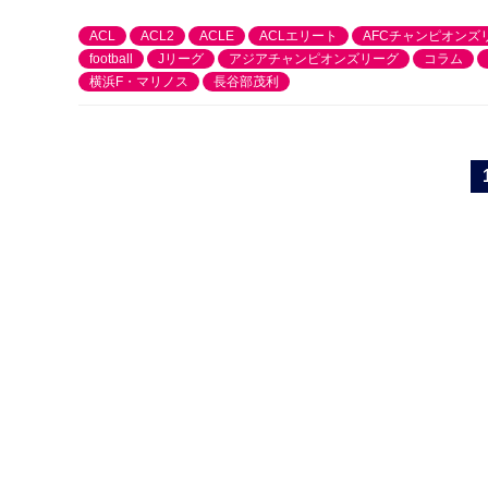
ACL
ACL2
ACLE
ACLエリート
AFCチャンピオンズ
football
Jリーグ
アジアチャンピオンズリーグ
コラム
横浜F・マリノス
長谷部茂利