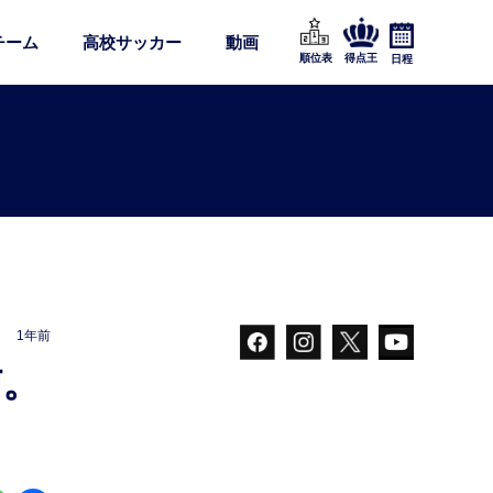
チーム
高校サッカー
動画
順位表
得点王
日程
1年前
】