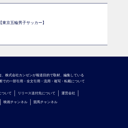
選【東京五輪男子サッカー】
】
は、株式会社カンゼンが報道目的で取材、編集している
断での一部引用・全文引用・流用・複写・転載について
について
リリース送付先について
運営会社
映画チャンネル
競馬チャンネル