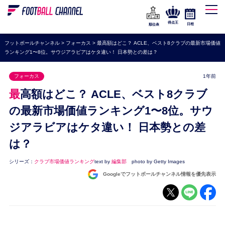
WEリーグ
なでしこジャパン
得点王
日程
順位表
海外サッカー
フットボールチャンネル
>
フォーカス
>
最高額はどこ？ ACLE、ベスト8クラブの最新市場価値
ランキング1〜8位。サウジアラビアはケタ違い！ 日本勢との差は？
プレミアリーグ
ラ・リーガ
フォーカス
1年前
セリエA
最高額はどこ？ ACLE、ベスト8クラブ
ブンデスリーガ
の最新市場価値ランキング1〜8位。サウ
ジアラビアはケタ違い！ 日本勢との差
UEFA
は？
ナショナルチーム
高校サッカー
シリーズ：
クラブ市場価値ランキング
text by
編集部
photo by Getty Images
Googleでフットボールチャンネル情報を優先表示
動画