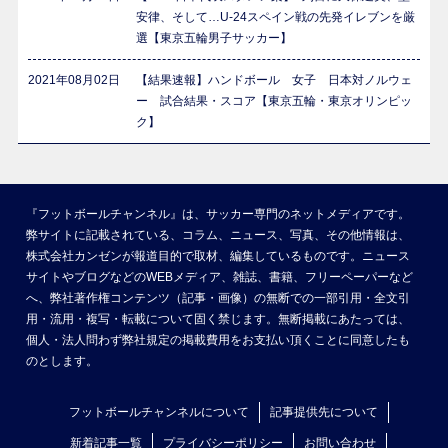
安律、そして…U-24スペイン戦の先発イレブンを厳
選【東京五輪男子サッカー】
2021年08月02日
【結果速報】ハンドボール 女子 日本対ノルウェ
ー 試合結果・スコア【東京五輪・東京オリンピッ
ク】
『フットボールチャンネル』は、サッカー専門のネットメディアです。
弊サイトに記載されている、コラム、ニュース、写真、その他情報は、
株式会社カンゼンが報道目的で取材、編集しているものです。ニュース
サイトやブログなどのWEBメディア、雑誌、書籍、フリーペーパーなど
へ、弊社著作権コンテンツ（記事・画像）の無断での一部引用・全文引
用・流用・複写・転載について固く禁じます。無断掲載にあたっては、
個人・法人問わず弊社規定の掲載費用をお支払い頂くことに同意したも
のとします。
フットボールチャンネルについて
記事提供先について
新着記事一覧
プライバシーポリシー
お問い合わせ