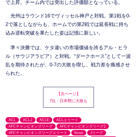
で上昇。チーム内では突出した評価額となっている。
光州はラウンド16でヴィッセル神戸と対戦。第1戦を0-
2で落としながらも、ホームでの第2戦では延長戦に持ち
込み逆転突破を果たした姿は記憶に新しい。
準々決勝では、ケタ違いの市場価値を誇るアル・ヒラ
ル（サウジアラビア）と対戦。“ダークホース”として一波
乱を期待されたが、0-7の大敗を喫し、戦力差を痛感させ
られた。
【次ページ】
7位：日本勢に大敗も
ACL
ACL2
ACLE
ACLエリート
AFCチャンピオンズリーグ
AFCチャンピオンズリーグ2
AFCチャンピオンズリーグエリート
focus
Jリーグ