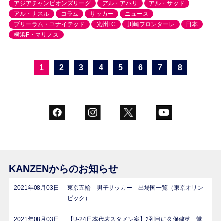
アジアチャンピオンズリーグ
アル・アハリ
アル・サッド
アル・ナスル
コラム
サッカー
ニュース
ブリーラム・ユナイテッド
光州FC
川崎フロンターレ
日本
横浜F・マリノス
1
2
3
4
5
6
7
8
KANZENからのお知らせ
2021年08月03日
東京五輪 男子サッカー 出場国一覧（東京オリン
ピック）
2021年08月03日
【U-24日本代表スタメン案】2列目に久保建英、堂