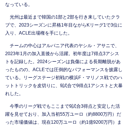
なっている。
光州は最近まで韓国の1部と2部を行き来していたクラ
ブで、2023シーズンに昇格1年目ながらKリーグ1で3位に
入り、ACLE出場権を手にした。
チームの中心はアルバニア代表のヤシル・アサニで、
2023年1月の加入直後から活躍。初年度は7得点3アシス
トを記録した。2024シーズンは負傷による長期離脱があ
ったものの、ACLEでは圧倒的なパフォーマンスを披露し
ている。リーグステージ初戦の横浜F・マリノス戦でのハ
ットトリックを皮切りに、9試合で9得点1アシストと大暴
れした。
今季のリーグ戦でもここまで9試合3得点と安定した活
躍を見せており、加入当初55万ユーロ（約8800万円）だ
った市場価値は、現在120万ユーロ（約1億9200万円）ま