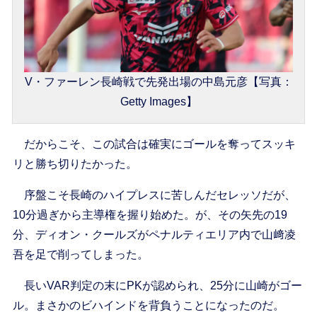
V・ファーレン長崎戦で先発出場の中島元彦【写真：
Getty Images】
だからこそ、この試合は確実にゴールを奪ってスッキ
リと勝ち切りたかった。
序盤こそ長崎のハイプレスに苦しんだセレッソだが、
10分過ぎから主導権を握り始めた。が、その矢先の19
分、ディオン・クールズがペナルティエリア内で山﨑凌
吾を足で削ってしまった。
長いVAR判定の末にPKが認められ、25分に山崎がゴー
ル。まさかのビハインドを背負うことになったのだ。