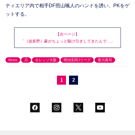
ティエリア内で相手DF照山颯人のハンドを誘い、PKをゲ
ットする。
【次ページ】
「（波多野）豪がちょっと駆け引きしてきたんで…」
focus
J1
セレッソ大阪
明治安田Jリーグ
香川真司
1
2