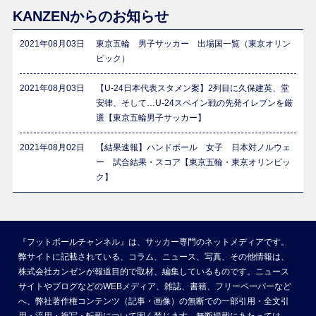
KANZENからのお知らせ
2021年08月03日
東京五輪 男子サッカー 出場国一覧（東京オリン
ピック）
2021年08月03日
【U-24日本代表スタメン案】2列目に久保建英、堂
安律、そして…U-24スペイン戦の先発イレブンを厳
選【東京五輪男子サッカー】
2021年08月02日
【結果速報】ハンドボール 女子 日本対ノルウェ
ー 試合結果・スコア【東京五輪・東京オリンピッ
ク】
『フットボールチャンネル』は、サッカー専門のネットメディアです。
弊サイトに記載されている、コラム、ニュース、写真、その他情報は、
株式会社カンゼンが報道目的で取材、編集しているものです。ニュース
サイトやブログなどのWEBメディア、雑誌、書籍、フリーペーパーなど
へ、弊社著作権コンテンツ（記事・画像）の無断での一部引用・全文引
用・流用・複写・転載について固く禁じます。無断掲載にあたっては、