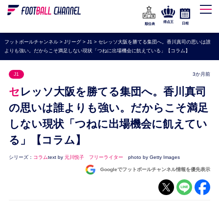
WEリーグ
なでしこジャパン
得点王
日程
順位表
海外サッカー
フットボールチャンネル
>
Jリーグ
>
J1
>
セレッソ大阪を勝てる集団へ。香川真司の思いは誰
よりも強い。だからこそ満足しない現状「つねに出場機会に飢えている」【コラム】
プレミアリーグ
ラ・リーガ
J1
3か月前
セリエA
セレッソ大阪を勝てる集団へ。香川真司
ブンデスリーガ
の思いは誰よりも強い。だからこそ満足
しない現状「つねに出場機会に飢えてい
UEFA
る」【コラム】
ナショナルチーム
高校サッカー
シリーズ：
コラム
text by
元川悦子 フリーライター
photo by Getty Images
Googleでフットボールチャンネル情報を優先表示
動画