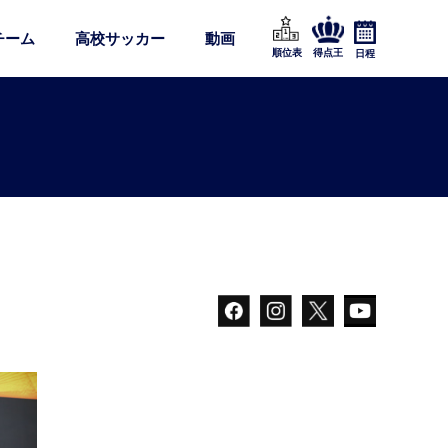
チーム
高校サッカー
動画
順位表
得点王
日程