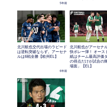
5年前
北川航也交代出場のラピード
北川航也がアーセナ
は逆転突破ならず。アーセナ
快ボレー弾！ オース
ルは6戦全勝【欧州EL】
紙はチーム最高評価
の得点だけが試合の
場面」【EL】
6年前