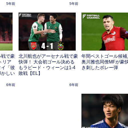
5年前
5年前
ル戦で豪
北川航也がアーセナル戦で豪
年間ベストゴール候補
トリア
快弾！ 大会初ゴール決める
奥川雅也同僚MFが豪
タイ「彼
もラピード・ウィーンは1-4
き刺したボレー弾
輝かしい
敗戦【EL】
6年前
6年前