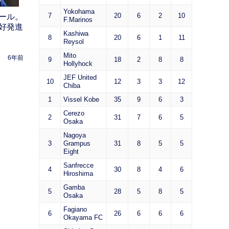
Yokohama
7
20
6
2
10
ール。
F.Marinos
好発進
Kashiwa
8
20
6
1
11
Reysol
Mito
6年前
9
18
2
8
8
Hollyhock
JEF United
10
12
3
3
12
Chiba
1
Vissel Kobe
35
9
6
3
Cerezo
2
31
7
6
5
Osaka
Nagoya
3
Grampus
31
8
5
5
Eight
Sanfrecce
4
30
8
4
6
Hiroshima
Gamba
5
28
5
8
5
Osaka
Fagiano
6
26
6
6
6
Okayama FC