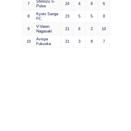
Shimizu S-
7
24
4
8
6
Pulse
Kyoto Sanga
8
23
5
5
8
FC
V-Varen
9
21
6
2
10
Nagasaki
Avispa
10
21
3
8
7
Fukuoka