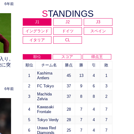
6年前
STANDINGS
J1
J2
J3
イングランド
ドイツ
スペイン
イタリア
CL
順位
スコア
得点王
入り。
快に突
順位
チーム名
勝点
勝
引
敗
Kashima
1
45
13
4
1
Antlers
2
FC Tokyo
37
9
6
3
6年前
Machida
3
37
8
8
2
Zelvia
Kawasaki
4
28
7
4
7
Frontale
5
Tokyo Verdy
28
7
4
7
Urawa Red
6
25
7
4
7
Diamonds