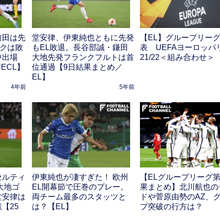
前田は先
堂安律、伊東純也ともに先発
【EL】グループリー
ックは敗
もEL敗退。長谷部誠・鎌田
表 UEFAヨーロッパ
中出場
大地先発フランクフルトは首
21/22＜組み合わせ＞
ECL】
位通過【9日結果まとめ／
EL】
4年前
5年前
セルティ
伊東純也が凄すぎた！ 欧州
【ELグループリーグ第
大地ゴ
EL開幕節で圧巻のプレー。
果まとめ】北川航也の
堂安律は
両チーム最多のスタッツと
ドや菅原由勢のAZ、
【25
は？【EL】
プ突破の行方は？