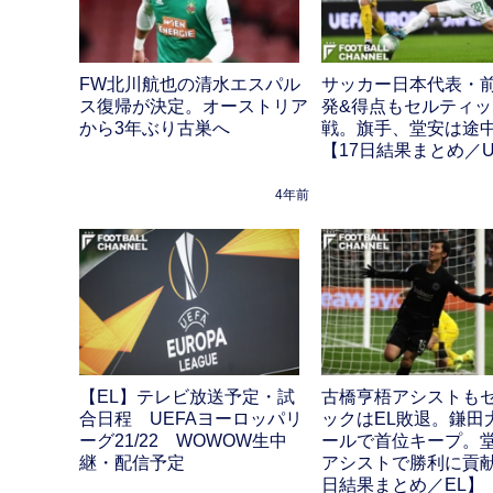
FW北川航也の清水エスパル
サッカー日本代表・
ス復帰が決定。オーストリア
発&得点もセルティ
から3年ぶり古巣へ
戦。旗手、堂安は途
【17日結果まとめ／U
4年前
【EL】テレビ放送予定・試
古橋亨梧アシストも
合日程 UEFAヨーロッパリ
ックはEL敗退。鎌田
ーグ21/22 WOWOW生中
ールで首位キープ。
継・配信予定
アシストで勝利に貢献
日結果まとめ／EL】