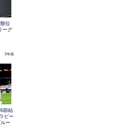
グ順位
リーグ
5年前
6節結
ラピー
グルー