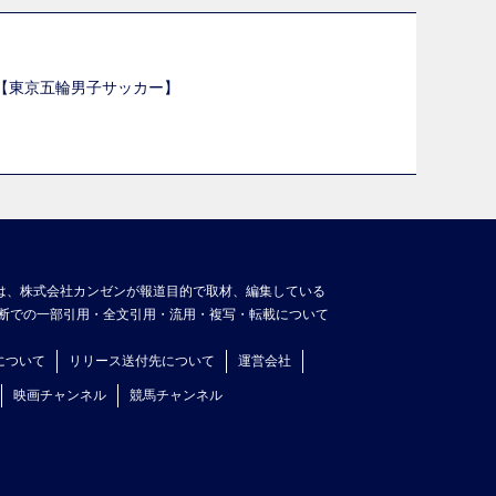
選【東京五輪男子サッカー】
】
は、株式会社カンゼンが報道目的で取材、編集している
断での一部引用・全文引用・流用・複写・転載について
について
リリース送付先について
運営会社
映画チャンネル
競馬チャンネル