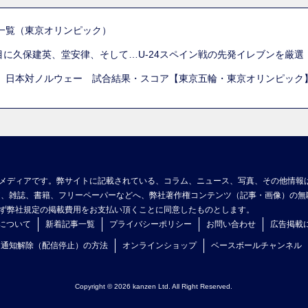
一覧（東京オリンピック）
列目に久保建英、堂安律、そして…U-24スペイン戦の先発イレブンを厳
 日本対ノルウェー 試合結果・スコア【東京五輪・東京オリンピック
メディアです。弊サイトに記載されている、コラム、ニュース、写真、その他情報
ア、雑誌、書籍、フリーペーパーなどへ、弊社著作権コンテンツ（記事・画像）の無
ず弊社規定の掲載費用をお支払い頂くことに同意したものとします。
について
新着記事一覧
プライバシーポリシー
お問い合わせ
広告掲載
ュ通知解除（配信停止）の方法
オンラインショップ
ベースボールチャンネル
Copyright © 2026 kanzen Ltd. All Right Reserved.