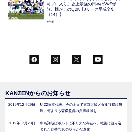
司プロ入り。史上最強の日本はW杯惨
敗、懐かしのQBK【Jリーグ平成全史
（14）】
7年前
KANZENからのお知らせ
2019年12月29日
U-22日本代表、今のままで東京五輪メダル獲得は無
理。何よりも森保監督の負担軽減を
2019年12月23日
中島翔哉はポルトに不可欠な存在へ。戦術に組み込
まれた背番号10の明らかな進化