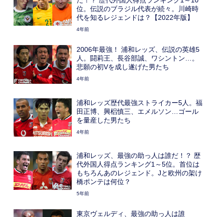
位。伝説のブラジル代表が続々。川崎時
代を知るレジェンドは？【2022年版】
4年前
2006年最強！ 浦和レッズ、伝説の英雄5
人。闘莉王、長谷部誠、ワシントン…。
悲願の初Vを成し遂げた男たち
4年前
浦和レッズ歴代最強ストライカー5人。福
田正博、興梠慎三、エメルソン…ゴール
を量産した男たち
4年前
浦和レッズ、最強の助っ人は誰だ！？ 歴
代外国人得点ランキング1～5位。首位は
もちろんあのレジェンド。Jと欧州の架け
橋ポンテは何位？
5年前
東京ヴェルディ、最強の助っ人は誰