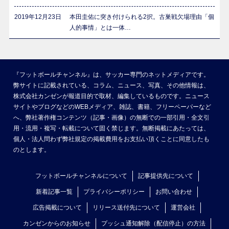
2019年12月23日
本田圭佑に突き付けられる2択。古巣戦欠場理由「個
人的事情」とは一体…
『フットボールチャンネル』は、サッカー専門のネットメディアです。
弊サイトに記載されている、コラム、ニュース、写真、その他情報は、
株式会社カンゼンが報道目的で取材、編集しているものです。ニュース
サイトやブログなどのWEBメディア、雑誌、書籍、フリーペーパーなど
へ、弊社著作権コンテンツ（記事・画像）の無断での一部引用・全文引
用・流用・複写・転載について固く禁じます。無断掲載にあたっては、
個人・法人問わず弊社規定の掲載費用をお支払い頂くことに同意したも
のとします。
フットボールチャンネルについて
記事提供先について
新着記事一覧
プライバシーポリシー
お問い合わせ
広告掲載について
リリース送付先について
運営会社
カンゼンからのお知らせ
プッシュ通知解除（配信停止）の方法