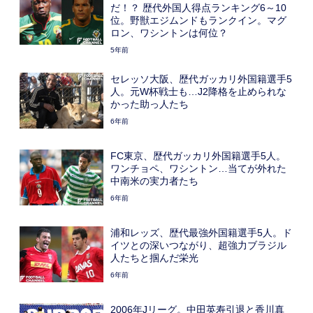
だ！？ 歴代外国人得点ランキング6～10
位。野獣エジムンドもランクイン。マグ
ロン、ワシントンは何位？
5年前
セレッソ大阪、歴代ガッカリ外国籍選手5
人。元W杯戦士も…J2降格を止められな
かった助っ人たち
6年前
FC東京、歴代ガッカリ外国籍選手5人。
ワンチョペ、ワシントン…当てが外れた
中南米の実力者たち
6年前
浦和レッズ、歴代最強外国籍選手5人。ド
イツとの深いつながり、超強力ブラジル
人たちと掴んだ栄光
6年前
2006年Jリーグ。中田英寿引退と香川真