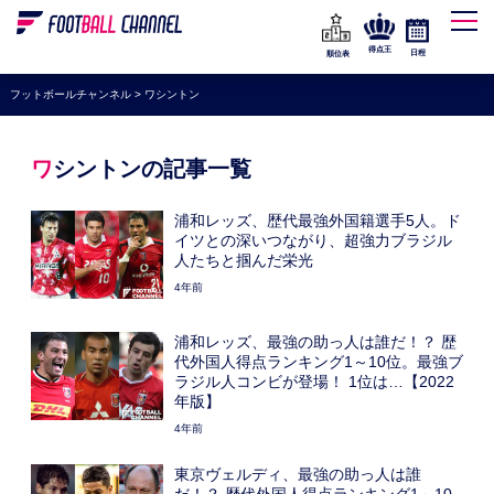
WEリーグ
なでしこジャパン
得点王
日程
順位表
海外サッカー
フットボールチャンネル
>
ワシントン
プレミアリーグ
ラ・リーガ
ワシントンの記事一覧
セリエA
浦和レッズ、歴代最強外国籍選手5人。ド
ブンデスリーガ
イツとの深いつながり、超強力ブラジル
人たちと掴んだ栄光
UEFA
4年前
ナショナルチーム
浦和レッズ、最強の助っ人は誰だ！？ 歴
高校サッカー
代外国人得点ランキング1～10位。最強ブ
ラジル人コンビが登場！ 1位は…【2022
動画
年版】
4年前
東京ヴェルディ、最強の助っ人は誰
だ！？ 歴代外国人得点ランキング1～10