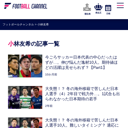
WEリーグ
なでしこジャパン
得点王
日程
順位表
海外サッカー
フットボールチャンネル
>
小林友希
プレミアリーグ
ラ・リーガ
小林友希の記事一覧
セリエA
今ごろサッカー日本代表の中心だったは
ブンデスリーガ
ずが…。伸び悩んだ逸材10人。期待値ほ
どの活躍は見せられず？【Part1】
UEFA
10か月前
ナショナルチーム
大失態！？ 冬の海外移籍で苦しんだ日本
高校サッカー
人選手（4）2年目で戦力外…。1試合も出
られなかった日本期待の若手
動画
2年前
大失態！？ 冬の海外移籍で苦しんだ日本
人選手10人。難しいタイミング？ 適応に