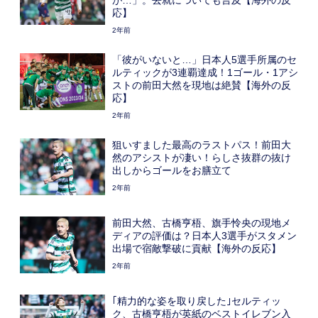
が…」。去就についても言及【海外の反
応】
2年前
「彼がいないと…」日本人5選手所属のセ
ルティックが3連覇達成！1ゴール・1アシ
ストの前田大然を現地は絶賛【海外の反
応】
2年前
狙いすました最高のラストパス！前田大
然のアシストが凄い！らしさ抜群の抜け
出しからゴールをお膳立て
2年前
前田大然、古橋亨梧、旗手怜央の現地メ
ディアの評価は？日本人3選手がスタメン
出場で宿敵撃破に貢献【海外の反応】
2年前
｢精力的な姿を取り戻した｣セルティッ
ク、古橋亨梧が英紙のベストイレブン入