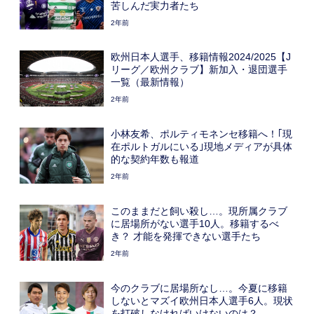
苦しんだ実力者たち
2年前
欧州日本人選手、移籍情報2024/2025【J
リーグ／欧州クラブ】新加入・退団選手
一覧（最新情報）
2年前
小林友希、ポルティモネンセ移籍へ！｢現
在ポルトガルにいる｣現地メディアが具体
的な契約年数も報道
2年前
このままだと飼い殺し…。現所属クラブ
に居場所がない選手10人。移籍するべ
き？ 才能を発揮できない選手たち
2年前
今のクラブに居場所なし…。今夏に移籍
しないとマズイ欧州日本人選手6人。現状
を打破しなければいけないのは？