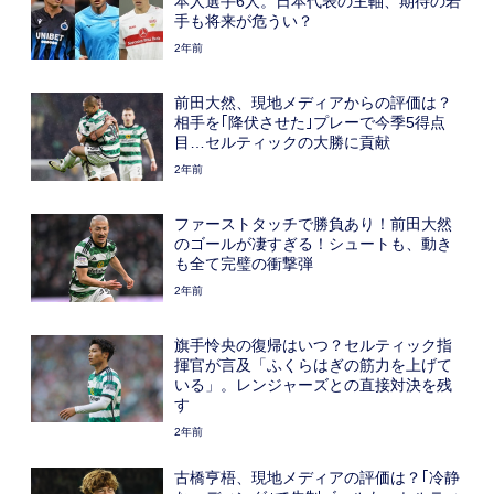
本人選手6人。日本代表の主軸、期待の若
手も将来が危うい？
2年前
前田大然、現地メディアからの評価は？
相手を｢降伏させた｣プレーで今季5得点
目…セルティックの大勝に貢献
2年前
ファーストタッチで勝負あり！前田大然
のゴールが凄すぎる！シュートも、動き
も全て完璧の衝撃弾
2年前
旗手怜央の復帰はいつ？セルティック指
揮官が言及「ふくらはぎの筋力を上げて
いる」。レンジャーズとの直接対決を残
す
2年前
古橋亨梧、現地メディアの評価は？｢冷静