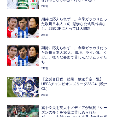
2年前
期待に応えられず…。今季ガッカリだっ
た欧州日本人（4）悲惨な公式戦出場な
し。23歳DFにとっては大問題
2年前
期待に応えられず…。今季ガッカリだっ
た欧州日本人10人。環境、ライバル、ケ
ガ…。様々な要因で苦しんだサムライた
ち
2年前
【全試合日程・結果・放送予定一覧】
UEFAチャンピオンズリーグ23/24（欧州
CL）
2年前
旗手怜央を英大手メディアが称賛「シー
ズンの多くを怪我に苦しめられた