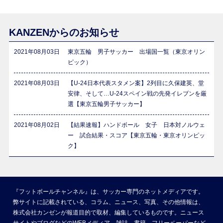
KANZENからのお知らせ
2021年08月03日
東京五輪 男子サッカー 出場国一覧（東京オリン
ピック）
2021年08月03日
【U-24日本代表スタメン案】2列目に久保建英、堂
安律、そして…U-24スペイン戦の先発イレブンを厳
選【東京五輪男子サッカー】
2021年08月02日
【結果速報】ハンドボール 女子 日本対ノルウェ
ー 試合結果・スコア【東京五輪・東京オリンピッ
ク】
『フットボールチャンネル』は、サッカー専門のネットメディアです。
弊サイトに記載されている、コラム、ニュース、写真、その他情報は、
株式会社カンゼンが報道目的で取材、編集しているものです。ニュース