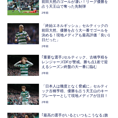
前田大然のゴールが凄い！リーグ優勝を
占う天王山で奪った先制弾
2年前
「終始エネルギッシュ」セルティックの
前田大然、優勝を占う大一番でゴールを
決める！現地メディアも最高評価「良い1
日だった」
2年前
｢重要な選手｣セルティック、古橋亨梧を
レンジャーズDFが警戒。勝ち点1差で迎
えるシーズン終盤の大一番に臨む
2年前
「日本人は幾度となく脅威に」セルティ
ック古橋亨梧、優勝を占う天王山のキー
プレーヤーとして現地メディアが注目！
2年前
｢最高の選手がいるといつもこうなる｣旗