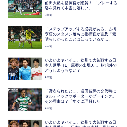
前田大然を指揮官が絶賛！ 「プレーする
姿を見れて本当に嬉しい」
2年前
「ステップアップする必要がある」古橋
亨梧のスタメン落ちに指揮官が言及「素
晴らしかったことは知っているが…」
2年前
いよいよヤバイ…。欧州で大苦戦する日
本人選手（1）屈辱の出場0…。構想外で
どうしようもない？
2年前
「野次られたと…」岩田智輝の交代時に
セルティックサポーターがブーイング。
その理由は？「すぐに理解した」
2年前
いよいよヤバイ…。欧州で大苦戦する日