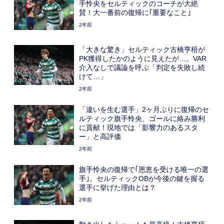
手怜央をセルティックのコーチが大絶
賛！大一番前の復帰に｢重要なこと｣
2年前
「大きな驚き」セルティック古橋亨梧が
PK獲得したかのように見えたが…。VAR
介入なしで議論を呼ぶ「判定を失敗し続
けて…」
2年前
「違いを生む選手」2ヶ月ぶりに復帰のセ
ルティック旗手怜央、ゴールに絡み勝利
に貢献！現地では「影響力のあるスタ
ー」と高評価
2年前
旗手怜央の復帰で｢恩恵を受ける唯一の選
手｣。セルティックOBが今後の鍵を握る
選手に挙げた理由とは？
2年前