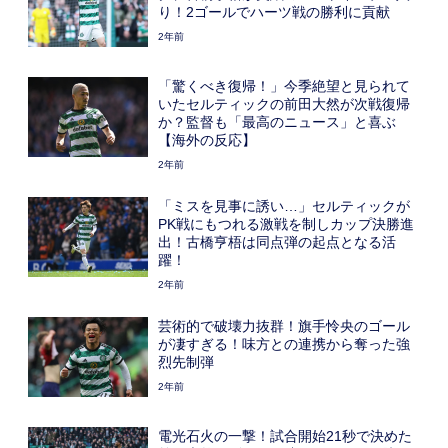
り！2ゴールでハーツ戦の勝利に貢献
2年前
「驚くべき復帰！」今季絶望と見られて
いたセルティックの前田大然が次戦復帰
か？監督も「最高のニュース」と喜ぶ
【海外の反応】
2年前
「ミスを見事に誘い…」セルティックが
PK戦にもつれる激戦を制しカップ決勝進
出！古橋亨梧は同点弾の起点となる活
躍！
2年前
芸術的で破壊力抜群！旗手怜央のゴール
が凄すぎる！味方との連携から奪った強
烈先制弾
2年前
電光石火の一撃！試合開始21秒で決めた