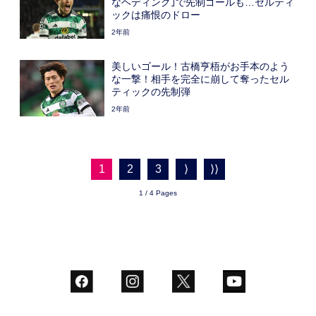
なヘディング｣で先制ゴールも…セルティ
ックは痛恨のドロー
2年前
美しいゴール！古橋亨梧がお手本のよう
な一撃！相手を完全に崩して奪ったセル
ティックの先制弾
2年前
1
2
3
⟩
⟩⟩
1 / 4 Pages