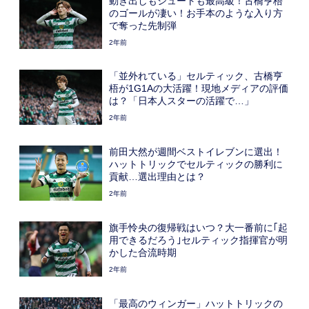
動き出しもシュートも最高級！古橋亨梧
のゴールが凄い！お手本のような入り方
で奪った先制弾
2年前
「並外れている」セルティック、古橋亨
梧が1G1Aの大活躍！現地メディアの評価
は？「日本人スターの活躍で…」
2年前
前田大然が週間ベストイレブンに選出！
ハットトリックでセルティックの勝利に
貢献…選出理由とは？
2年前
旗手怜央の復帰戦はいつ？大一番前に｢起
用できるだろう｣セルティック指揮官が明
かした合流時期
2年前
「最高のウィンガー」ハットトリックの