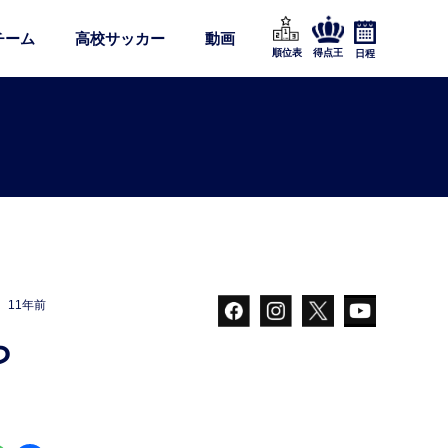
チーム
高校サッカー
動画
順位表
得点王
日程
11年前