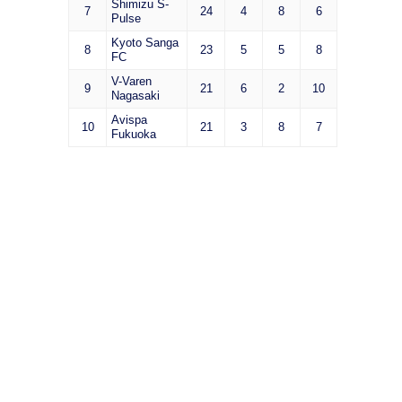
Shimizu S-
7
24
4
8
6
Pulse
Kyoto Sanga
8
23
5
5
8
FC
V-Varen
9
21
6
2
10
Nagasaki
Avispa
10
21
3
8
7
Fukuoka