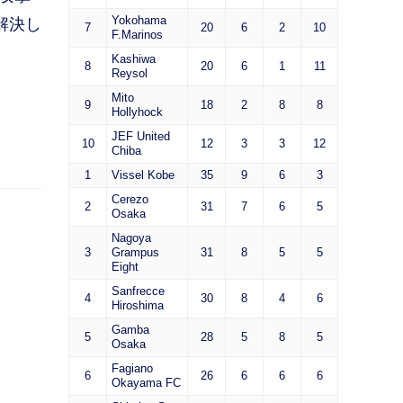
Yokohama
解決し
7
20
6
2
10
F.Marinos
Kashiwa
8
20
6
1
11
Reysol
Mito
9
18
2
8
8
Hollyhock
JEF United
10
12
3
3
12
Chiba
1
Vissel Kobe
35
9
6
3
Cerezo
2
31
7
6
5
Osaka
Nagoya
3
Grampus
31
8
5
5
Eight
Sanfrecce
4
30
8
4
6
Hiroshima
Gamba
5
28
5
8
5
Osaka
Fagiano
6
26
6
6
6
Okayama FC