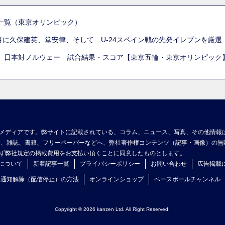
一覧（東京オリンピック）
列目に久保建英、堂安律、そして…U-24スペイン戦の先発イレブンを厳
 日本対ノルウェー 試合結果・スコア【東京五輪・東京オリンピック
メディアです。弊サイトに記載されている、コラム、ニュース、写真、その他情報
ア、雑誌、書籍、フリーペーパーなどへ、弊社著作権コンテンツ（記事・画像）の無
ず弊社規定の掲載費用をお支払い頂くことに同意したものとします。
について
新着記事一覧
プライバシーポリシー
お問い合わせ
広告掲載
ュ通知解除（配信停止）の方法
オンラインショップ
ベースボールチャンネル
Copyright © 2026 kanzen Ltd. All Right Reserved.