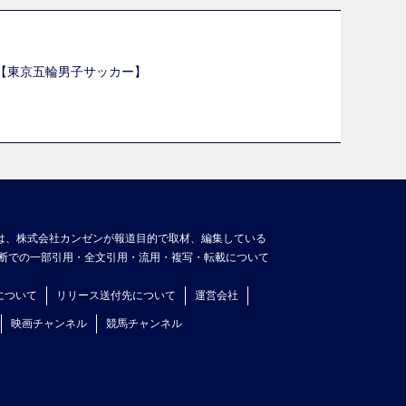
選【東京五輪男子サッカー】
】
は、株式会社カンゼンが報道目的で取材、編集している
断での一部引用・全文引用・流用・複写・転載について
について
リリース送付先について
運営会社
映画チャンネル
競馬チャンネル