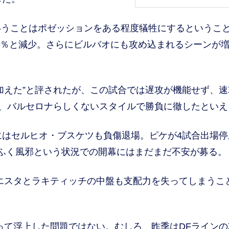
うことはポゼッションをある程度犠牲にするというこ
5.2％と減少。さらにビルバオにも攻め込まれるシーンが
えた”と評されたが、この試合では遅攻が機能せず、速
ば、バルセロナらしくないスタイルで勝負に徹したといえ
はセルヒオ・ブスケツも負傷退場。ピケが4試合出場停
ふく風邪という状況での開幕にはまだまだ不安が募る。
エスタとラキティッチの中盤も支配力を失ってしまうこ
て浮上した問題ではない。むしろ、昨季はDFラインの