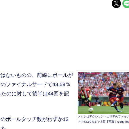
はないものの、前線にボールが
ファイナルサードで43.59％
ったのに対して後半は44回を記
メッシはアクション・エリアのファイ
のボールタッチ数がわずか12
ドで43.59％まで上昇【写真：Getty Im
した。