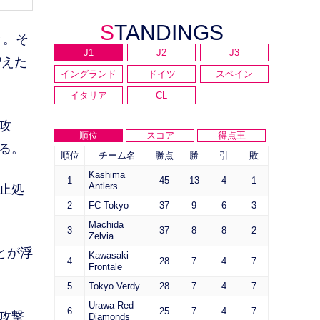
STANDINGS
と。そ
J1
J2
J3
増えた
イングランド
ドイツ
スペイン
イタリア
CL
攻
順位
スコア
得点王
る。
順位
チーム名
勝点
勝
引
敗
Kashima
1
45
13
4
1
Antlers
止処
2
FC Tokyo
37
9
6
3
Machida
3
37
8
8
2
Zelvia
とが浮
Kawasaki
4
28
7
4
7
Frontale
5
Tokyo Verdy
28
7
4
7
Urawa Red
6
25
7
4
7
攻撃
Diamonds