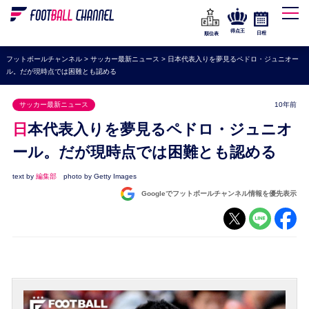
WEリーグ
なでしこジャパン
得点王
日程
順位表
海外サッカー
フットボールチャンネル
>
サッカー最新ニュース
>
日本代表入りを夢見るペドロ・ジュニオー
ル。だが現時点では困難とも認める
プレミアリーグ
ラ・リーガ
サッカー最新ニュース
10年前
セリエA
日本代表入りを夢見るペドロ・ジュニオ
ブンデスリーガ
ール。だが現時点では困難とも認める
UEFA
text by
編集部
photo by Getty Images
Googleでフットボールチャンネル情報を優先表示
ナショナルチーム
高校サッカー
動画