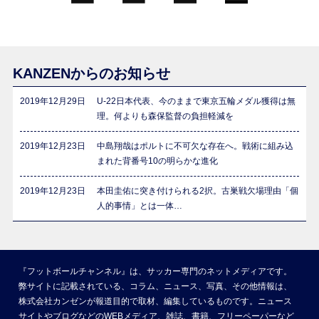
KANZENからのお知らせ
2019年12月29日
U-22日本代表、今のままで東京五輪メダル獲得は無
理。何よりも森保監督の負担軽減を
2019年12月23日
中島翔哉はポルトに不可欠な存在へ。戦術に組み込
まれた背番号10の明らかな進化
2019年12月23日
本田圭佑に突き付けられる2択。古巣戦欠場理由「個
人的事情」とは一体…
『フットボールチャンネル』は、サッカー専門のネットメディアです。
弊サイトに記載されている、コラム、ニュース、写真、その他情報は、
株式会社カンゼンが報道目的で取材、編集しているものです。ニュース
サイトやブログなどのWEBメディア、雑誌、書籍、フリーペーパーなど