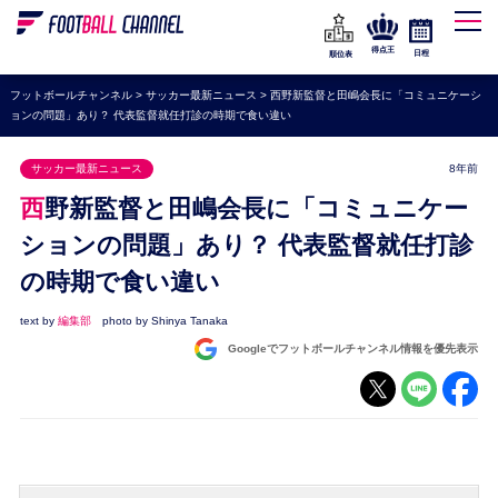
WEリーグ
なでしこジャパン
得点王
日程
順位表
海外サッカー
フットボールチャンネル
>
サッカー最新ニュース
>
西野新監督と田嶋会長に「コミュニケーシ
ョンの問題」あり？ 代表監督就任打診の時期で食い違い
プレミアリーグ
ラ・リーガ
サッカー最新ニュース
8年前
セリエA
西野新監督と田嶋会長に「コミュニケー
ブンデスリーガ
ションの問題」あり？ 代表監督就任打診
の時期で食い違い
UEFA
ナショナルチーム
text by
編集部
photo by Shinya Tanaka
Googleでフットボールチャンネル情報を優先表示
高校サッカー
動画