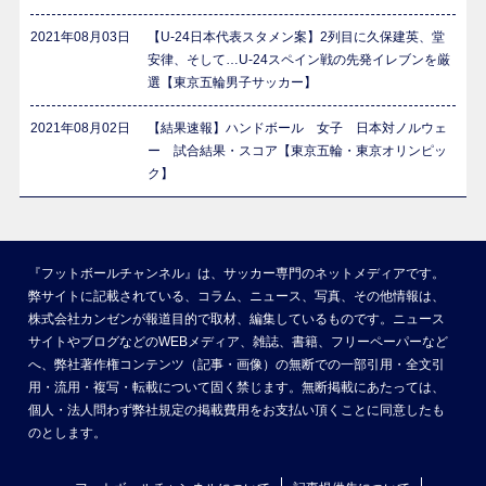
2021年08月03日
【U-24日本代表スタメン案】2列目に久保建英、堂
安律、そして…U-24スペイン戦の先発イレブンを厳
選【東京五輪男子サッカー】
2021年08月02日
【結果速報】ハンドボール 女子 日本対ノルウェ
ー 試合結果・スコア【東京五輪・東京オリンピッ
ク】
『フットボールチャンネル』は、サッカー専門のネットメディアです。
弊サイトに記載されている、コラム、ニュース、写真、その他情報は、
株式会社カンゼンが報道目的で取材、編集しているものです。ニュース
サイトやブログなどのWEBメディア、雑誌、書籍、フリーペーパーなど
へ、弊社著作権コンテンツ（記事・画像）の無断での一部引用・全文引
用・流用・複写・転載について固く禁じます。無断掲載にあたっては、
個人・法人問わず弊社規定の掲載費用をお支払い頂くことに同意したも
のとします。